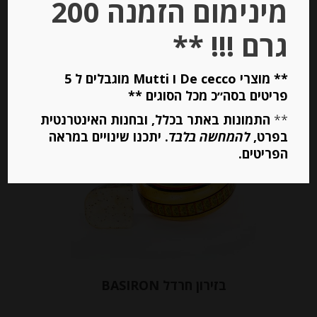
מינימום הזמנה 200
גרם !!! **
המחיר ל-100 גר
** מוצרי De cecco ו Mutti מוגבלים ל 5
הוספה לסל
פריטים בסה״כ מכל הסוגים **
**
התמונות באתר בכלל, ובחנות האינטרנטית
בפרט,
להמחשה בלבד
. יתכנו שינויים במראה
Out of
Stock
הפריטים.
בזירון חרדל BASIRON