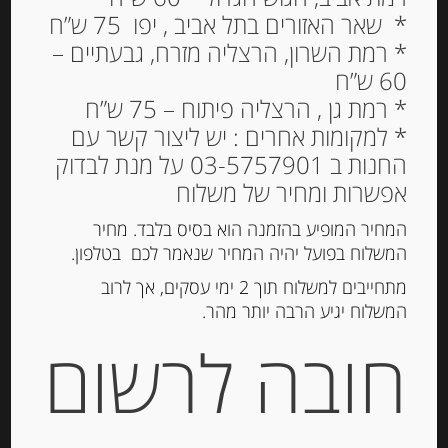
* שאר האזורים בתל אביב , יפו 75 ש”ח
פלטת גבינות לאירוח, 900
* רמת השרון, הרצליה מזרח, גבעתיים –
גרם
60 ש”ח
* רמת גן , הרצליה פיתוח – 75 ש”ח
295.00
₪
* למקומות אחרים : יש ליצור קשר עם
החנות ב 03-5757901 על מנת לבדוק
אפשרות ומחיר של משלוח
הוספה לסל
המחיר המופיע בהזמנה הוא בסיס בלבד. מחיר
המשלוח בפועל יהיה המחיר שנאמר לכם בטלפון.
מתחייבים למשלוח תוך 2 ימי עסקים, אך לרוב
קטגוריה:
מארזים ופלטות
המשלוח יגיע הרבה יותר מהר.
תגיות:
פלטה לאירוח
,
פלטת גבינות
,
פלטת גבינות
לאירוח
חובה לרשום
תיאור