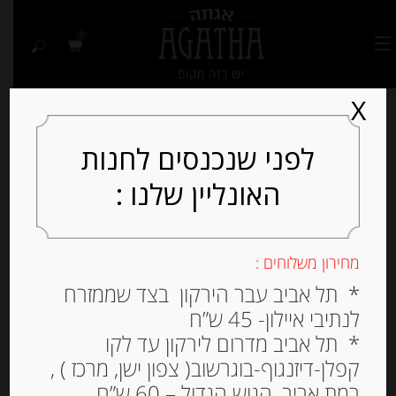
0
X
לפני שנכנסים לחנות
האונליין שלנו :
מחירון משלוחים :
* תל אביב עבר הירקון בצד שממזרח
לנתיבי איילון- 45 ש”ח
* תל אביב מדרום לירקון עד לקו
קפלן-דיזנגוף-בוגרשוב( צפון ישן, מרכז ) ,
רמת אביב, הגוש הגדול – 60 ש”ח