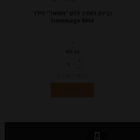
גבינת גאודה עזים “הומאז'” מילד
Hommage Mild
-
₪
9.90
המחיר ל-100 גר
הוספה לסל