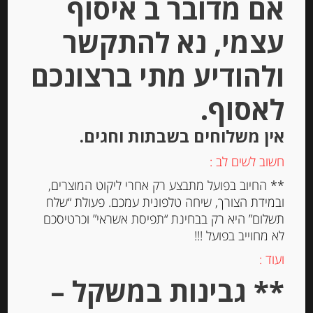
אם מדובר ב איסוף
הוספה לסל
עצמי, נא להתקשר
ולהודיע מתי ברצונכם
לאסוף.
אין משלוחים בשבתות וחגים.
חשוב לשים לב :
** החיוב בפועל מתבצע רק אחרי ליקוט המוצרים,
ובמידת הצורך, שיחה טלפונית עמכם. פעולת “שלח
תשלום” היא רק בבחינת “תפיסת אשראי” וכרטיסכם
גבינה כחולה גורגונזולה פיקנטה
לא מחוייב בפועל !!!
Gorgonzola DOP piccante
ועוד :
** גבינות במשקל –
-
₪
14.50