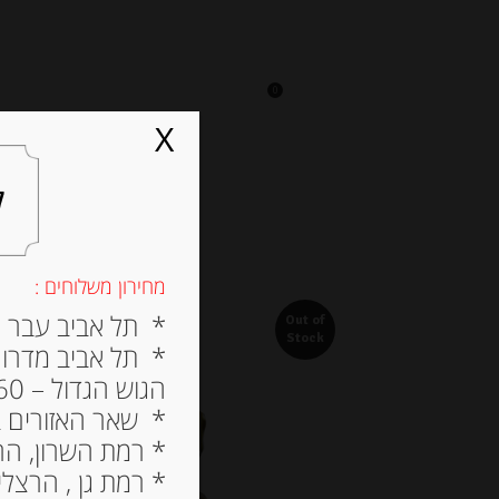
0
על אגתה
מסעדה
X
ל
מחירון משלוחים :
* תל אביב עבר הירק
Out of
Stock
* תל אביב מדרום ל
הגוש הגדול – 60 ש”ח
* שאר האזורים בתל א
* רמת השרון, הרצלי
* רמת גן , הרצליה פי