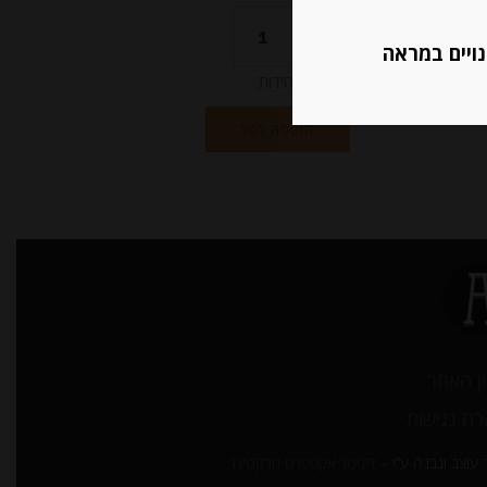
נויים במראה
יחידות
הוספה לסל
ן האתר
ת נגישות
עוצב ונבנה ע”י –
דיגיטל אקספרס מרקטינג