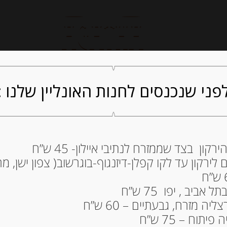
חנות אונליין
קייטרינג
ה
פני שנכנסים לחנות האונליין שלנו :
ון בצד שממזרח לנתיבי איילון- 45 ש”ח
פלפל אספלט באס
ירקון עד לקו קפלן-דיזנגוף-בוגרשוב( צפון ישן, מרכ
89.00
₪
ביב , יפו 75 ש”ח
המלאי אזל
ה מזרח, גבעתיים – 60 ש”ח
תוח – 75 ש”ח