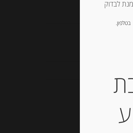
ש ליצור קשר עם החנות ב 03-5757901 על מנת לבדוק
בטלפון.
ת
ע