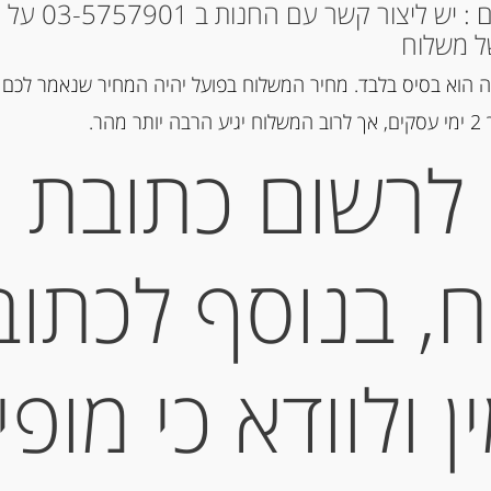
מק"ט:
3760091721976
* למקומות אחרים : י
קטגוריה:
מלח תבלינים ותה
ל משלוח
 הוא בסיס בלבד. מחיר המשלוח בפועל יהיה המחיר שנאמר לכם 
הר.
תיאור
לרשום כתובת
פלפל אספלט באסקי
מידע נוסף
, בנוסף לכתוב
 ולוודא כי מופי