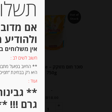
תשלום 
Out of
Stock
אם מדובר
ולהודיע 
אין משלוחים ב
חשוב לשים לב :
** החיוב בפועל מתבצ
סוכר חום מזוקק La Perruche –
פפ
היא רק בבחינת “תפיסת
750g
ועוד :
-
₪
18.00
גרם !!! **