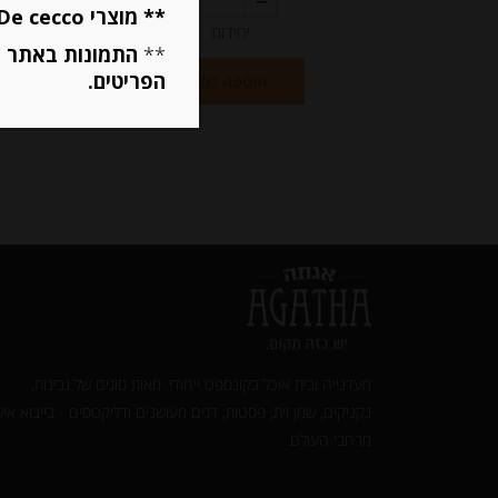
** מוצרי De cecco ו Mutti מוגבלים ל 5 פריטים בסה״כ מכל הסוגים **
יחידות
**
התמונות באתר ב
הפריטים.
הוספה לסל
מעדנייה ובית אוכל בקונספט ייחודי. מאות סוגים של גבינות,
נקניקים, שמן זית, פסטות, דגים מעושנים ודליקטסים - בייבוא איש
מרחבי העולם.‎