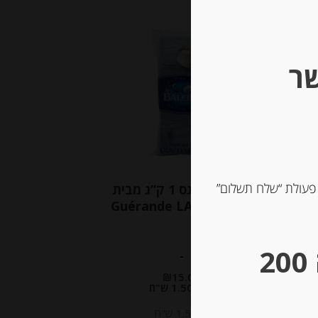
Out of
Stock
שר
 פעולת “שלח תשלום”
מלח אפור גס 1 ק”ג מבית
Guérande LA BALEINE
** גבינות במשקל – מינימום הזמנה 200
-
₪
15.00
מחיר ל 100 גרם :1.50 ש"ח
מחיר ל 100 גרם :1.50 ש"ח