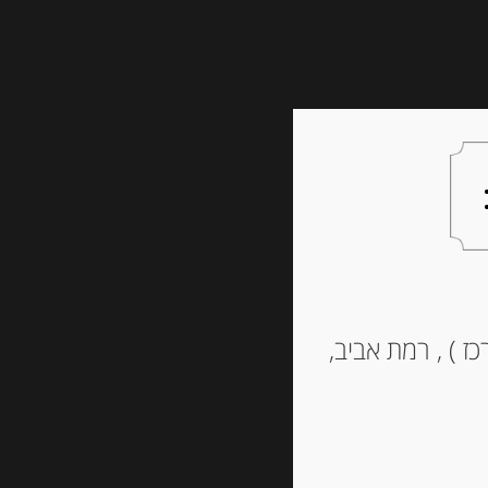
צעות למתנה
צרו קשר
קי
ז ) , רמת אביב,