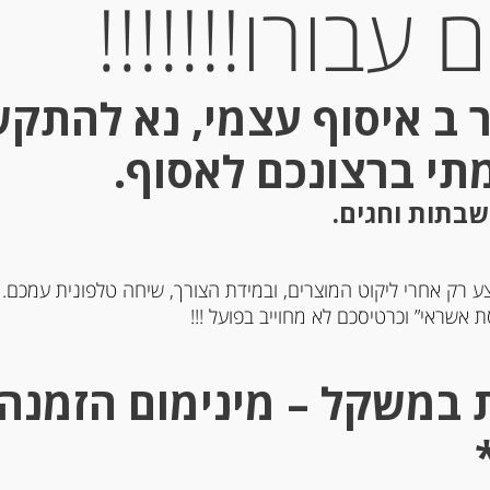
עבורו!!!!!!!
Out of
Stock
 ב איסוף עצמי, נא להתק
מתי ברצונכם לאסוף.
שבתות וחגים.
ע רק אחרי ליקוט המוצרים, ובמידת הצורך, שיחה טלפונית עמכם.
ריקה מתוקה ספרדית
12 שקיות תערובת תה
 אשראי” וכרטיסכם לא מחוייב בפועל !!!
MAXIM’S
-
-
₪
44.00
₪
21.00