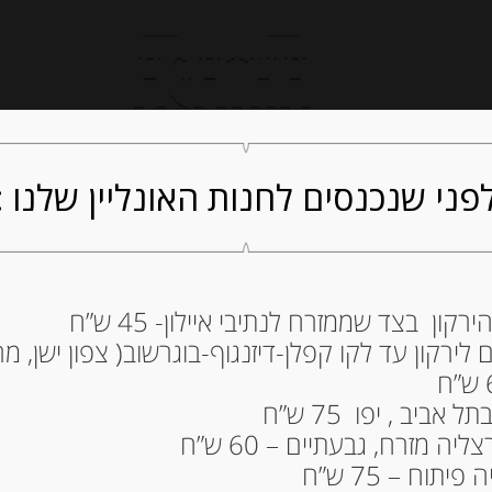
חנות אונליין
קייטרינג
ה
פני שנכנסים לחנות האונליין שלנו :
ון בצד שממזרח לנתיבי איילון- 45 ש”ח
גיראסולי במילוי מ
ירקון עד לקו קפלן-דיזנגוף-בוגרשוב( צפון ישן, מרכ
500 גרם
60.00
₪
ביב , יפו 75 ש”ח
מחיר ל 100 גרם: 12.00 ש"ח
ה מזרח, גבעתיים – 60 ש”ח
תוח – 75 ש”ח