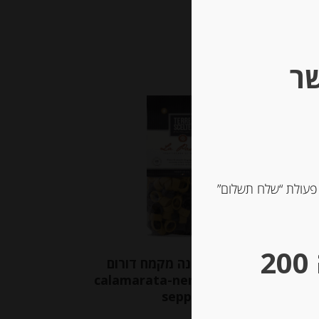
שר
Out of
Stock
 פעולת “שלח תשלום”
** גבינות במשקל – מינימום הזמנה 200
פסטה סמולינה מקמח דורום
דיונון שחור calamarata-nero-
seppia