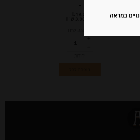
-
₪
19.00
נויים במראה
מחיר ל 100 גרם: 3.80 ש"ח
מחיר ל 100 גרם: 3.80 ש"ח
יחידות
הוספה לסל