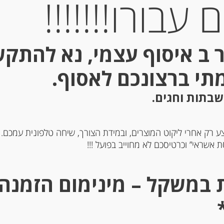
עבורו!!!!!!!
 ב איסוף עצמי, נא להתק
מתי ברצונכם לאסוף.
Out of
Stock
שבתות וחגים.
ע רק אחרי ליקוט המוצרים, ובמידת הצורך, שיחה טלפונית עמכם.
 אשראי” וכרטיסכם לא מחוייב בפועל !!!
ביצים מקמח דורום ותרד
פסטה ביצים מקמח דורום
פריאני” Tagliolini
סמולינה פטוציני עם צילי