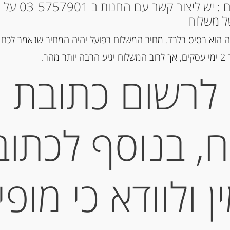
* למקומות אחרים : י
ל משלוח
הוספה ל
 הוא בסיס בלבד. מחיר המשלוח בפועל יהיה המחיר שנאמר לכם 
הר.
מק"ט:
8002367017167
לרשום כתובת
קטגוריות:
פסטה ואורז
,
פסטה טר
תיאור
, בנוסף לכתוב
פסטה גיראסולי במילוי
Temporin
 ולוודא כי מופי
מידע נוסף