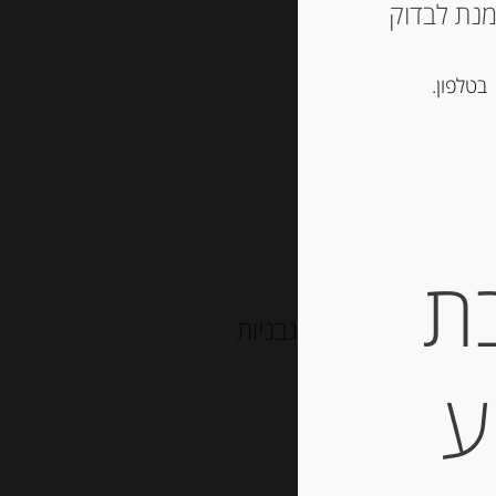
ש ליצור קשר עם החנות ב 03-5757901 על מנת לבדוק
סל
בטלפון.
יה
ת
 מוצרלה חצילים ועגבניות
ע