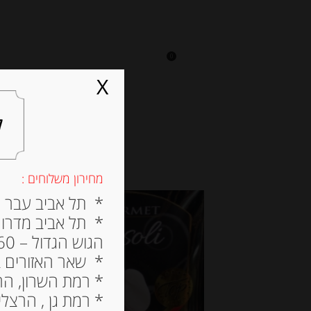
0
על אגתה
מסעדה
X
ל
מחירון משלוחים :
* תל אביב עבר הירק
* תל אביב מדרום ל
הגוש הגדול – 60 ש”ח
* שאר האזורים בתל א
* רמת השרון, הרצלי
* רמת גן , הרצליה פי