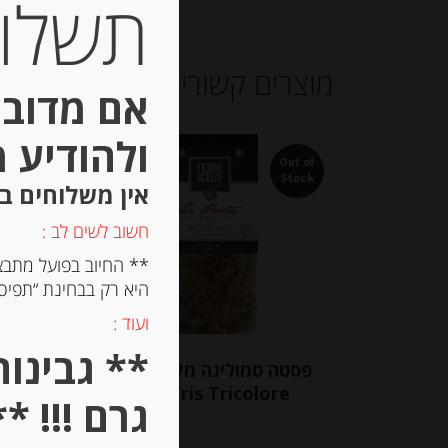
תשלום 
מוצרים קשורים
אם מדובר
ולהודיע 
Out of
Out of
Stock
Stock
אין משלוחים ב
חשוב לשים לב :
** החיוב בפועל מתבצ
היא רק בבחינת “תפיסת
ועוד :
פסטה סמולינה מקמח דורום
פסטה 
Gigli Tris Tricolore
“צ’י
גרם !!! **