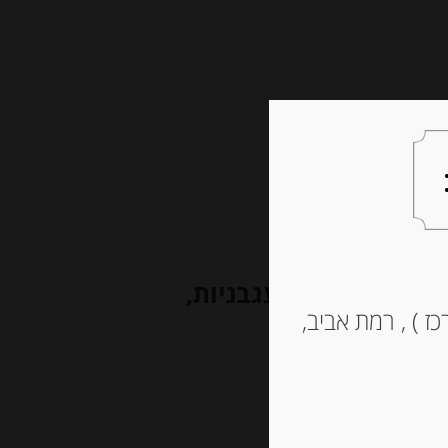
צעות למתנה
צרו קשר
וצרלה חצילים ועגבניות,
ז ) , רמת אביב,