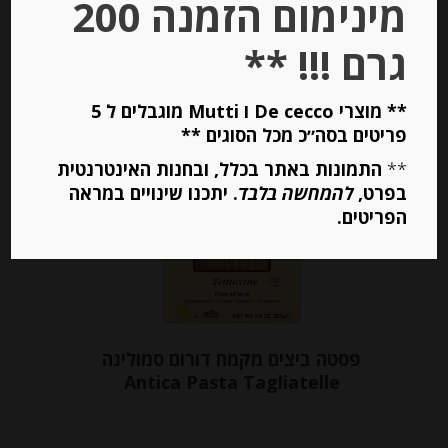
מינימום הזמנה 200
יחידות
גרם !!! **
הוספה לסל
** מוצרי De cecco ו Mutti מוגבלים ל 5
פריטים בסה״כ מכל הסוגים **
**
התמונות באתר בכלל, ובחנות האינטרנטית
בפרט,
להמחשה בלבד
. יתכנו שינויים במראה
הפריטים.
פסטה ביצים מקמח דורום סמולינה
Antica Pasta Tagliatelle