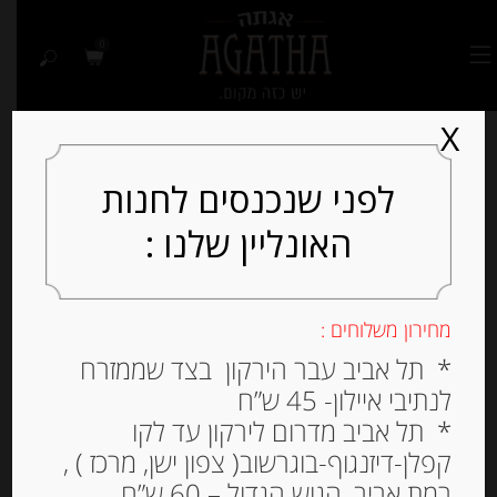
0
X
לפני שנכנסים לחנות
האונליין שלנו :
מחירון משלוחים :
* תל אביב עבר הירקון בצד שממזרח
לנתיבי איילון- 45 ש”ח
* תל אביב מדרום לירקון עד לקו
קפלן-דיזנגוף-בוגרשוב( צפון ישן, מרכז ) ,
רמת אביב, הגוש הגדול – 60 ש”ח