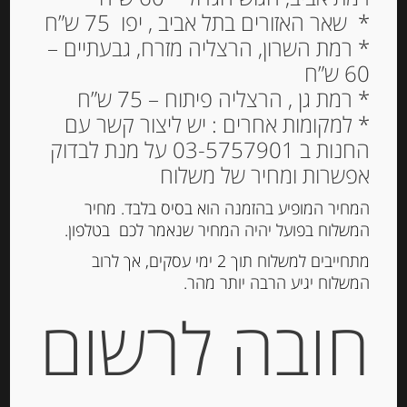
פסטה ביצים מקמח דורום
* שאר האזורים בתל אביב , יפו 75 ש”ח
סמולינה “ספינוסי”
* רמת השרון, הרצליה מזרח, גבעתיים –
60 ש”ח
Fettucine
* רמת גן , הרצליה פיתוח – 75 ש”ח
27.00
₪
* למקומות אחרים : יש ליצור קשר עם
מחיר ל 100 גרם: 10.80 ש"ח
החנות ב 03-5757901 על מנת לבדוק
אפשרות ומחיר של משלוח
המחיר המופיע בהזמנה הוא בסיס בלבד. מחיר
הוספה לסל
המשלוח בפועל יהיה המחיר שנאמר לכם בטלפון.
מתחייבים למשלוח תוך 2 ימי עסקים, אך לרוב
המשלוח יגיע הרבה יותר מהר.
מק"ט:
8000404002602
חובה לרשום
קטגוריות:
פסטה ואורז
,
פסטה יבשה ואורז
תיאור