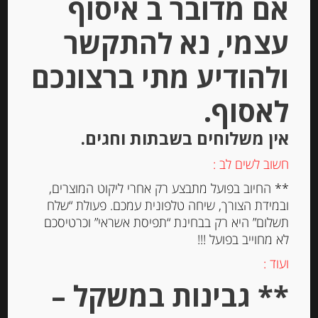
אם מדובר ב איסוף
Out of
Stock
עצמי, נא להתקשר
ולהודיע מתי ברצונכם
לאסוף.
אין משלוחים בשבתות וחגים.
פסטה ביצים מקמח דורום “צ’יפריאני”
חשוב לשים לב :
Pappardelle
** החיוב בפועל מתבצע רק אחרי ליקוט המוצרים,
ובמידת הצורך, שיחה טלפונית עמכם. פעולת “שלח
תשלום” היא רק בבחינת “תפיסת אשראי” וכרטיסכם
-
לא מחוייב בפועל !!!
₪
47.00
מחיר ל 100 גרם: 18.80 ש"ח
ועוד :
** גבינות במשקל –
מחיר ל 100 גרם: 18.80 ש"ח