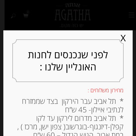
0
X
לפני שנכנסים לחנות
האונליין שלנו :
מחירון משלוחים :
* תל אביב עבר הירקון בצד שממזרח
לנתיבי איילון- 45 ש”ח
* תל אביב מדרום לירקון עד לקו
קפלן-דיזנגוף-בוגרשוב( צפון ישן, מרכז ) ,
רמת אביב, הגוש הגדול – 60 ש”ח