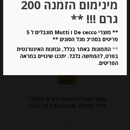
מינימום הזמנה 200
יחידות
גרם !!! **
הוספה לסל
** מוצרי De cecco ו Mutti מוגבלים ל 5
פריטים בסה״כ מכל הסוגים **
Out of
Stock
**
התמונות באתר בכלל, ובחנות האינטרנטית
בפרט,
להמחשה בלבד
. יתכנו שינויים במראה
הפריטים.
פסטה סמולינה מקמח דורום TERRE
SCELTE FUSILLI AL FERRETTO
-