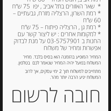
פסטה ביצים מקמח דורום
* שאר האזורים בתל אביב , יפו 75 ש”ח
סמולינה ותרד “ספינוסי”
* רמת השרון, הרצליה מזרח, גבעתיים –
60 ש”ח
Fettuccine
* רמת גן , הרצליה פיתוח – 75 ש”ח
29.00
₪
* למקומות אחרים : יש ליצור קשר עם
מחיר ל 100 גרם: 11.60 ש"ח
החנות ב 03-5757901 על מנת לבדוק
אפשרות ומחיר של משלוח
המחיר המופיע בהזמנה הוא בסיס בלבד. מחיר
הוספה לסל
המשלוח בפועל יהיה המחיר שנאמר לכם בטלפון.
מתחייבים למשלוח תוך 2 ימי עסקים, אך לרוב
המשלוח יגיע הרבה יותר מהר.
מק"ט:
8000404002206
חובה לרשום
קטגוריות:
פסטה ואורז
,
פסטה יבשה ואורז
תיאור