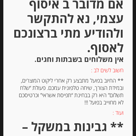
אם מדובר ב איסוף
Out of
Stock
עצמי, נא להתקשר
ולהודיע מתי ברצונכם
לאסוף.
אין משלוחים בשבתות וחגים.
פסטה סמולינה מקמח דורום דיונון שחור
calamarata-nero-seppia
חשוב לשים לב :
** החיוב בפועל מתבצע רק אחרי ליקוט המוצרים,
ובמידת הצורך, שיחה טלפונית עמכם. פעולת “שלח
-
תשלום” היא רק בבחינת “תפיסת אשראי” וכרטיסכם
₪
19.00
לא מחוייב בפועל !!!
מחיר ל 100 גרם: 3.80 ש"ח
ועוד :
מחיר ל 100 גרם: 3.80 ש"ח
** גבינות במשקל –