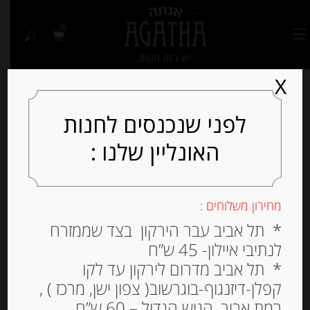
0
X
לפני שנכנסים לחנות
האונליין שלנו :
Out of
Stock
מחירון משלוחים :
* תל אביב עבר הירקון בצד שממזרח
לנתיבי איילון- 45 ש”ח
* תל אביב מדרום לירקון עד לקו
קפלן-דיזנגוף-בוגרשוב( צפון ישן, מרכז ) ,
רמת אביב, הגוש הגדול – 60 ש”ח