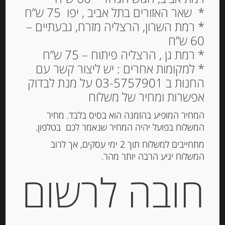
פסטה לינגווינה ללא גלוטן
* שאר האזורים בתל אביב , יפו 75 ש”ח
של דה צ’קו 400 גרם DE
* רמת השרון, הרצליה מזרח, גבעתיים –
CECCO LINGUINE SENZA
60 ש”ח
GLUTINE
* רמת גן , הרצליה פיתוח – 75 ש”ח
* למקומות אחרים : יש ליצור קשר עם
18.00
₪
החנות ב 03-5757901 על מנת לבדוק
מחיר ל 100 גרם: 4.50 ש"ח
אפשרות ומחיר של משלוח
המלאי אזל
המחיר המופיע בהזמנה הוא בסיס בלבד. מחיר
המשלוח בפועל יהיה המחיר שנאמר לכם בטלפון.
מתחייבים למשלוח תוך 2 ימי עסקים, אך לרוב
מק"ט:
8001250014092
המשלוח יגיע הרבה יותר מהר.
קטגוריות:
מוצרים חדשים
,
מוצרים ללא גלוטן
,
פסטה
חובה לרשום
יבשה ואורז
,
שימורי עגבניות , פסטות DE CECCO
ומוצרי MUTTI
תיאור