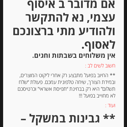
אם מדובר ב איסוף
עצמי, נא להתקשר
ולהודיע מתי ברצונכם
לאסוף.
אין משלוחים בשבתות וחגים.
פסטה סמולינה מקמח דורום Fusilli
חשוב לשים לב :
** החיוב בפועל מתבצע רק אחרי ליקוט המוצרים,
ובמידת הצורך, שיחה טלפונית עמכם. פעולת “שלח
תשלום” היא רק בבחינת “תפיסת אשראי” וכרטיסכם
-
לא מחוייב בפועל !!!
₪
19.00
מחיר ל 100 גרם: 3.80 ש"ח
ועוד :
מחיר ל 100 גרם: 3.80 ש"ח
** גבינות במשקל –