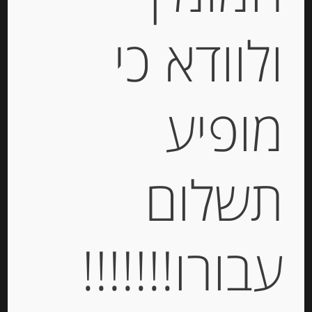
ולוודא כי
אורז לריזוטו קראנארולי1 ק”ג
מופיע
-
תשלום
₪
43.00
יחידות
עבורו!!!!!!!
הוספה לסל