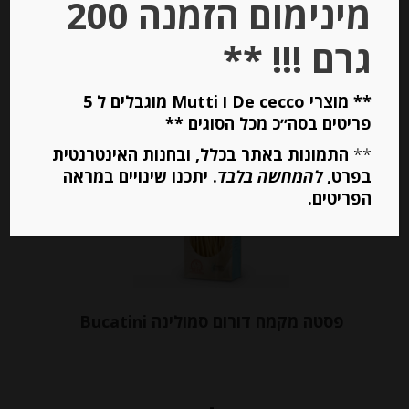
מינימום הזמנה 200
יחידות
גרם !!! **
הוספה לסל
** מוצרי De cecco ו Mutti מוגבלים ל 5
פריטים בסה״כ מכל הסוגים **
**
התמונות באתר בכלל, ובחנות האינטרנטית
בפרט,
להמחשה בלבד
. יתכנו שינויים במראה
הפריטים.
פסטה מקמח דורום סמולינה Bucatini
-