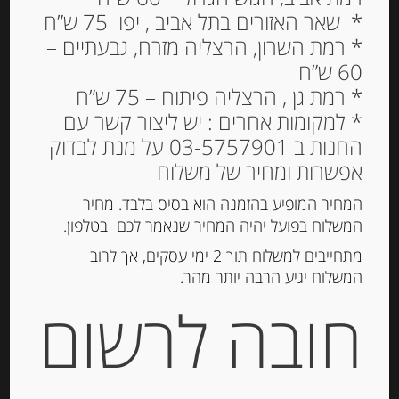
* שאר האזורים בתל אביב , יפו 75 ש”ח
* רמת השרון, הרצליה מזרח, גבעתיים –
60 ש”ח
פסטה מקמח דורום
* רמת גן , הרצליה פיתוח – 75 ש”ח
סמולינה “מנצ’יני”,פנה
* למקומות אחרים : יש ליצור קשר עם
PENNE
החנות ב 03-5757901 על מנת לבדוק
אפשרות ומחיר של משלוח
22.00
₪
מחיר ל 100 גרם: 4.40 ש"ח
המחיר המופיע בהזמנה הוא בסיס בלבד. מחיר
המשלוח בפועל יהיה המחיר שנאמר לכם בטלפון.
המלאי אזל
מתחייבים למשלוח תוך 2 ימי עסקים, אך לרוב
המשלוח יגיע הרבה יותר מהר.
מק"ט:
8033712790732
חובה לרשום
קטגוריה:
פסטה יבשה ואורז
תיאור