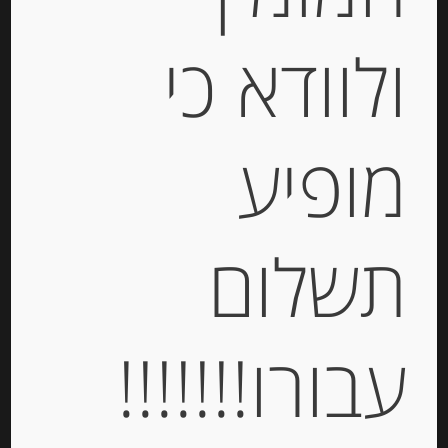
ולוודא כי
פסטה ביצים מקמח דורום ותרד
“צ’יפריאני” Tagliolini
מופיע
-
₪
47.00
מחיר ל 100 גרם: 18.80 ש"ח
תשלום
מחיר ל 100 גרם: 18.80 ש"ח
יחידות
עבורו!!!!!!!
הוספה לסל