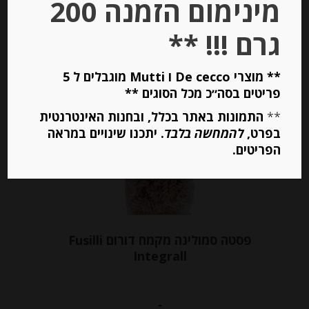
מינימום הזמנה 200
יחידות
גרם !!! **
הוספה לסל
** מוצרי De cecco ו Mutti מוגבלים ל 5
פריטים בסה״כ מכל הסוגים **
Out of
Stock
**
התמונות באתר בכלל, ובחנות האינטרנטית
בפרט,
להמחשה בלבד
. יתכנו שינויים במראה
הפריטים.
פסטה סמולינה מקמח דורום Fusilli
Integrall
-