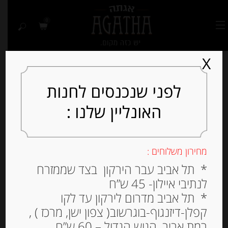
0
X
לפני שנכנסים לחנות
האונליין שלנו :
Out of
Stock
מחירון משלוחים :
* תל אביב עבר הירקון בצד שממזרח
לנתיבי איילון- 45 ש”ח
* תל אביב מדרום לירקון עד לקו
קפלן-דיזנגוף-בוגרשוב( צפון ישן, מרכז ) ,
רמת אביב, הגוש הגדול – 60 ש”ח