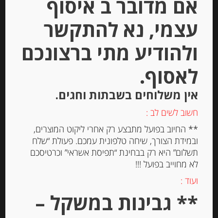
אם מדובר ב איסוף
Out of
Stock
עצמי, נא להתקשר
ולהודיע מתי ברצונכם
לאסוף.
אין משלוחים בשבתות וחגים.
פסטה סמולינה מקמח דורום Linguine
חשוב לשים לב :
** החיוב בפועל מתבצע רק אחרי ליקוט המוצרים,
ובמידת הצורך, שיחה טלפונית עמכם. פעולת “שלח
-
תשלום” היא רק בבחינת “תפיסת אשראי” וכרטיסכם
לא מחוייב בפועל !!!
₪
19.00
מחיר ל 100 גרם: 3.80 ש"ח
ועוד :
מחיר ל 100 גרם: 3.80 ש"ח
** גבינות במשקל –