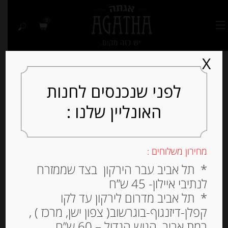
0
X
לפני שנכנסים לחנות
האונליין שלנו :
Out of
Stock
מחירון משלוחים :
* תל אביב עבר הירקון בצד שממזרח
לנתיבי איילון- 45 ש”ח
* תל אביב מדרום לירקון עד לקו
קפלן-דיזנגוף-בוגרשוב( צפון ישן, מרכז ) ,
רמת אביב, הגוש הגדול – 60 ש”ח