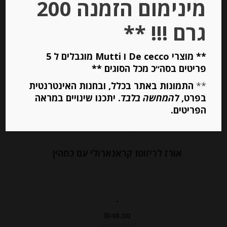
מינימום הזמנה 200
הוספה לסל
גרם !!! **
** מוצרי De cecco ו Mutti מוגבלים ל 5
פריטים בסה״כ מכל הסוגים **
**
התמונות באתר בכלל, ובחנות האינטרנטית
בפרט,
להמחשה בלבד
. יתכנו שינויים במראה
הפריטים.
אורז לריזוטו קראנארולי עם כמהין
-
₪
48.00