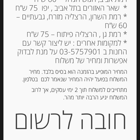
* שאר האזורים בתל אביב , יפו 75 ש”ח
* רמת השרון, הרצליה מזרח, גבעתיים –
60 ש”ח
פסטה מקמח דורום
* רמת גן , הרצליה פיתוח – 75 ש”ח
סמולינה “מנצ’יני”,קפאליני
* למקומות אחרים : יש ליצור קשר עם
CAPELLINI
החנות ב 03-5757901 על מנת לבדוק
אפשרות ומחיר של משלוח
22.00
₪
מחיר ל 100 גרם: 4.40 ש"ח
המחיר המופיע בהזמנה הוא בסיס בלבד. מחיר
המשלוח בפועל יהיה המחיר שנאמר לכם בטלפון.
המלאי אזל
מתחייבים למשלוח תוך 2 ימי עסקים, אך לרוב
המשלוח יגיע הרבה יותר מהר.
מק"ט:
8033712791524
חובה לרשום
קטגוריה:
פסטה יבשה ואורז
תיאור