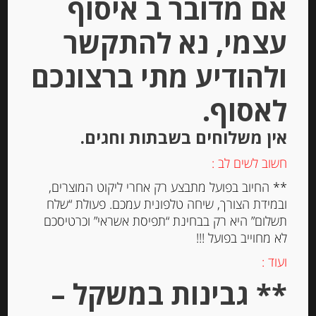
אם מדובר ב איסוף
עצמי, נא להתקשר
ולהודיע מתי ברצונכם
לאסוף.
פסטה ביצים מקמח דורום סמולינה
אין משלוחים בשבתות וחגים.
לינגוויני Antica Pasta linguine
חשוב לשים לב :
-
** החיוב בפועל מתבצע רק אחרי ליקוט המוצרים,
ובמידת הצורך, שיחה טלפונית עמכם. פעולת “שלח
₪
25.00
מחיר ל 100 גרם: 8.40 ש"ח
תשלום” היא רק בבחינת “תפיסת אשראי” וכרטיסכם
לא מחוייב בפועל !!!
מחיר ל 100 גרם: 8.40 ש"ח
ועוד :
** גבינות במשקל –
יחידות