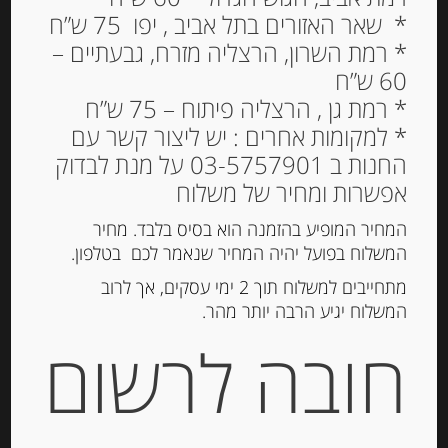
פסטה סמולינה מקמח
* שאר האזורים בתל אביב , יפו 75 ש”ח
דורום TERRE SCELTE
* רמת השרון, הרצליה מזרח, גבעתיים –
60 ש”ח
FETTUCCINE
* רמת גן , הרצליה פיתוח – 75 ש”ח
19.00
₪
* למקומות אחרים : יש ליצור קשר עם
מחיר ל 100 גרם: 3.80 ש"ח
החנות ב 03-5757901 על מנת לבדוק
אפשרות ומחיר של משלוח
המלאי אזל
המחיר המופיע בהזמנה הוא בסיס בלבד. מחיר
המשלוח בפועל יהיה המחיר שנאמר לכם בטלפון.
מק"ט:
8057737260414
מתחייבים למשלוח תוך 2 ימי עסקים, אך לרוב
קטגוריות:
פסטה ואורז
,
פסטה יבשה ואורז
המשלוח יגיע הרבה יותר מהר.
תגיות:
פסטה
,
קמח דורום
חובה לרשום
תיאור