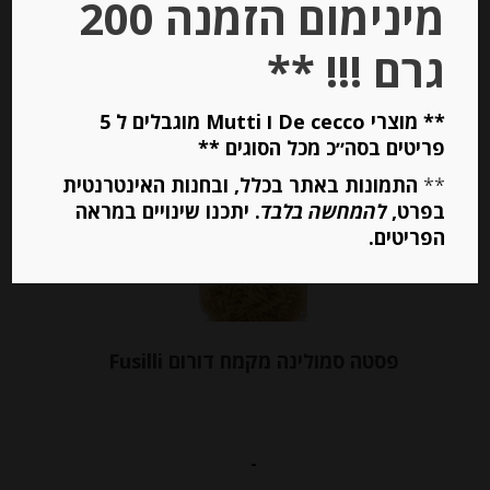
מינימום הזמנה 200
הוספה לסל
גרם !!! **
** מוצרי De cecco ו Mutti מוגבלים ל 5
פריטים בסה״כ מכל הסוגים **
**
התמונות באתר בכלל, ובחנות האינטרנטית
בפרט,
להמחשה בלבד
. יתכנו שינויים במראה
הפריטים.
פסטה סמולינה מקמח דורום Fusilli
-