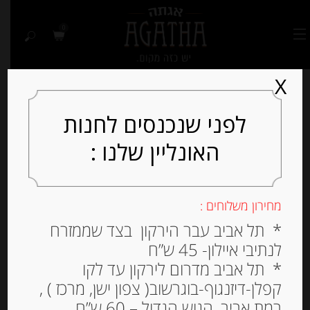
0
X
לפני שנכנסים לחנות
האונליין שלנו :
Out of
Stock
מחירון משלוחים :
* תל אביב עבר הירקון בצד שממזרח
לנתיבי איילון- 45 ש”ח
* תל אביב מדרום לירקון עד לקו
קפלן-דיזנגוף-בוגרשוב( צפון ישן, מרכז ) ,
רמת אביב, הגוש הגדול – 60 ש”ח