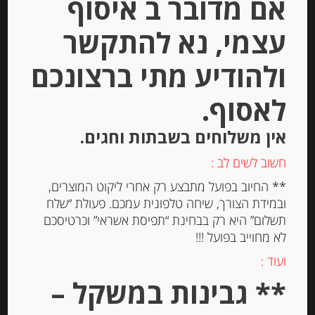
אם מדובר ב איסוף
עצמי, נא להתקשר
ולהודיע מתי ברצונכם
לאסוף.
אין משלוחים בשבתות וחגים.
פסטה ביצים מקמח דורום סמולינה
Antica Pasta Pappardelle
חשוב לשים לב :
** החיוב בפועל מתבצע רק אחרי ליקוט המוצרים,
ובמידת הצורך, שיחה טלפונית עמכם. פעולת “שלח
-
תשלום” היא רק בבחינת “תפיסת אשראי” וכרטיסכם
₪
25.00
לא מחוייב בפועל !!!
מחיר ל 100 גרם: 8.40 ש"ח
ועוד :
מחיר ל 100 גרם: 8.40 ש"ח
** גבינות במשקל –
יחידות