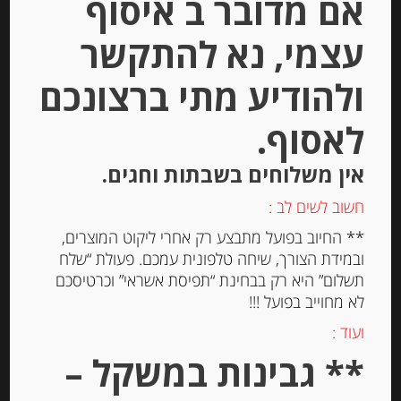
אם מדובר ב איסוף
עצמי, נא להתקשר
Out of
Stock
ולהודיע מתי ברצונכם
לאסוף.
אין משלוחים בשבתות וחגים.
חשוב לשים לב :
** החיוב בפועל מתבצע רק אחרי ליקוט המוצרים,
פסטה ביצים מקמח דורום “צ’יפריאני”
ובמידת הצורך, שיחה טלפונית עמכם. פעולת “שלח
Pappardelle
תשלום” היא רק בבחינת “תפיסת אשראי” וכרטיסכם
לא מחוייב בפועל !!!
-
ועוד :
₪
47.00
** גבינות במשקל –
מחיר ל 100 גרם: 18.80 ש"ח
מחיר ל 100 גרם: 18.80 ש"ח