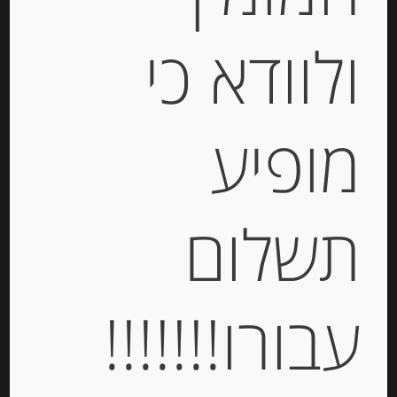
ולוודא כי
מופיע
פסטה ביצים מקמח דורום סמולינה
“ספינוסי”, tonnarelli
תשלום
-
₪
23.00
עבורו!!!!!!!
יחידות
הוספה לסל