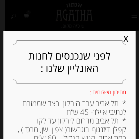
0
X
לפני שנכנסים לחנות
האונליין שלנו :
Out of
Stock
מחירון משלוחים :
* תל אביב עבר הירקון בצד שממזרח
לנתיבי איילון- 45 ש”ח
* תל אביב מדרום לירקון עד לקו
קפלן-דיזנגוף-בוגרשוב( צפון ישן, מרכז ) ,
רמת אביב, הגוש הגדול – 60 ש”ח