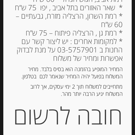
* שאר האזורים בתל אביב , יפו 75 ש”ח
* רמת השרון, הרצליה מזרח, גבעתיים –
פסטה ספגטי ללא גלוטן של
60 ש”ח
דה צ’קו 400 גרם DE
* רמת גן , הרצליה פיתוח – 75 ש”ח
CECCO SPAGHETTI
* למקומות אחרים : יש ליצור קשר עם
SENZA GLUTINE
החנות ב 03-5757901 על מנת לבדוק
אפשרות ומחיר של משלוח
18.00
₪
מחיר ל 100 גרם: 4.50 ש"ח
המחיר המופיע בהזמנה הוא בסיס בלבד. מחיר
המשלוח בפועל יהיה המחיר שנאמר לכם בטלפון.
המלאי אזל
מתחייבים למשלוח תוך 2 ימי עסקים, אך לרוב
המשלוח יגיע הרבה יותר מהר.
מק"ט:
8001250014078
חובה לרשום
קטגוריות:
מוצרים חדשים
,
מוצרים ללא גלוטן
,
פסטה
יבשה ואורז
,
שימורי עגבניות , פסטות DE CECCO
ומוצרי MUTTI