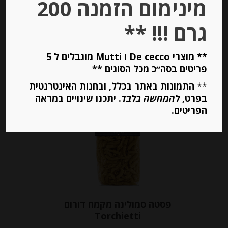
מינימום הזמנה 200
גרם !!! **
יחידות
** מוצרי De cecco ו Mutti מוגבלים ל 5
הוספה לסל
פריטים בסה״כ מכל הסוגים **
**
התמונות באתר בכלל, ובחנות האינטרנטית
בפרט,
להמחשה בלבד
. יתכנו שינויים במראה
Out of
Stock
הפריטים.
פסטה סמולינה מקמח דורום
Torchietti