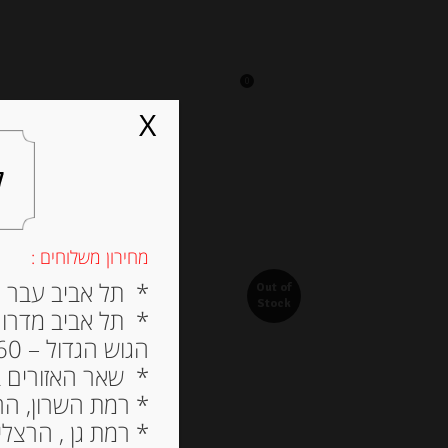
0
על אגתה
מסעדה
X
ל
מחירון משלוחים :
* תל אביב עבר הירק
Out of
Stock
* תל אביב מדרום ל
הגוש הגדול – 60 ש”ח
* שאר האזורים בתל א
* רמת השרון, הרצלי
* רמת גן , הרצליה פי