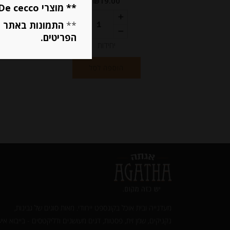
₪
19.00
** מוצרי De cecco ו Mutti מוגבלים ל 5 פריטים בסה״כ מכל הסוגים **
מחיר ל 100 גרם: 18.80 ש"ח
**
התמונות באתר ב
מחיר ל 100 גרם: 18.80 ש"ח
הפריטים.
יחידות
הוספה לסל
מעדנייה ובית אוכל בקונספט ייחודי. מאות סוגים של גבינות,
נקניקים, שמן זית, פסטות, דגים מעושנים ודליקטסים - בייבוא איש