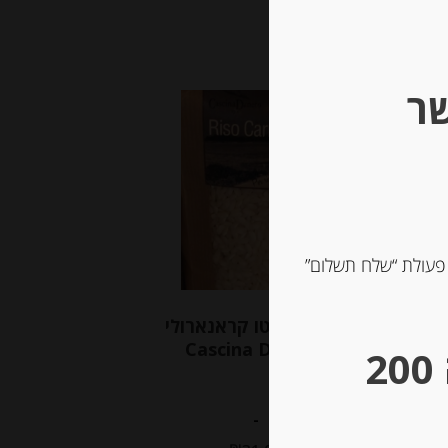
שר
Out of
Stock
 פעולת “שלח תשלום”
אורז לריזוטו קראנארולי
Cascina Daneto
** גבינות במשקל – מינימום הזמנה 200
-