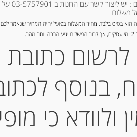
* למקומות אחרים : י
ל משלוח
מק"ט:
8001250014146
 הוא בסיס בלבד. מחיר המשלוח בפועל יהיה המחיר שנאמר לכם 
קטגוריות:
מוצרים חדשים
,
מוצרים
הר.
פסטות DE CECCO ומוצרי MUTTI
לרשום כתובת
תיאור
, בנוסף לכתוב
GLUTINE
 ולוודא כי מופי
מידע נוסף