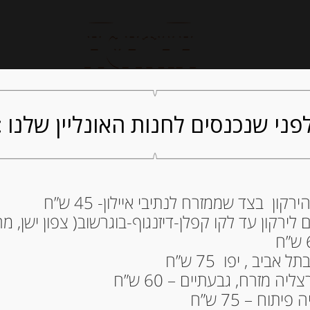
חנות אונליין
קייטרינג
ה
פני שנכנסים לחנות האונליין שלנו :
ון בצד שממזרח לנתיבי איילון- 45 ש”ח
ירקון עד לקו קפלן-דיזנגוף-בוגרשוב( צפון ישן, מרכ
 SENZA GLUTINE
18.00
₪
ביב , יפו 75 ש”ח
מחיר ל 100 גרם: 4.50 ש"ח
ה מזרח, גבעתיים – 60 ש”ח
תוח – 75 ש”ח
המלאי אזל