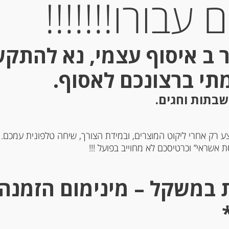
עבורו!!!!!!!
 ב איסוף עצמי, נא להתק
מתי ברצונכם לאסוף.
שבתות וחגים.
ע רק אחרי ליקוט המוצרים, ובמידת הצורך, שיחה טלפונית עמכם.
 אשראי” וכרטיסכם לא מחוייב בפועל !!!
ביצים מקמח דורום ותרד
פסטה ביצים מקמח דורום
פריאני” Tagliolini
סמולינה Antica Pasta
Pappardelle
-
-