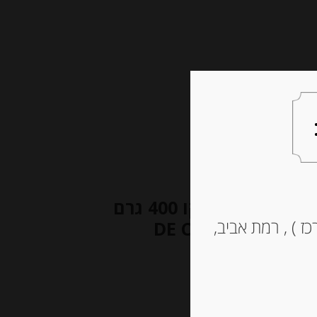
צעות למתנה
צרו קשר
פסטה פוזילי ללא גלוטן של דה צ’קו 400 גרם
ז ) , רמת אביב,
DE CECCO FUSILLI