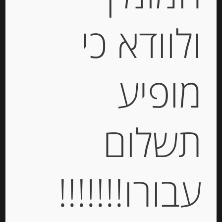
ולוודא כי
אנשובי בשמן זית וכמהין “Giuliano
מופיע
Tartufi”
-
תשלום
₪
65.00
יחידות
עבורו!!!!!!!
הוספה לסל