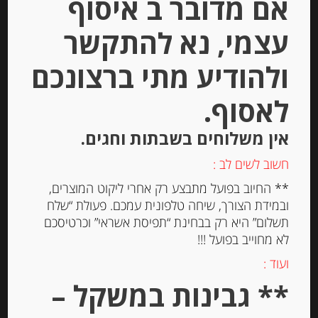
אם מדובר ב איסוף
עצמי, נא להתקשר
ולהודיע מתי ברצונכם
לאסוף.
אין משלוחים בשבתות וחגים.
חרדל עם פטריות כמהין 80 גרם
חשוב לשים לב :
GIULIANO TARTUFI
** החיוב בפועל מתבצע רק אחרי ליקוט המוצרים,
ובמידת הצורך, שיחה טלפונית עמכם. פעולת “שלח
תשלום” היא רק בבחינת “תפיסת אשראי” וכרטיסכם
-
לא מחוייב בפועל !!!
₪
47.00
ועוד :
** גבינות במשקל –
יחידות