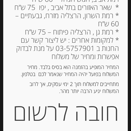
* שאר האזורים בתל אביב , יפו 75 ש”ח
* רמת השרון, הרצליה מזרח, גבעתיים –
60 ש”ח
פסטו בזליקום עם פטריות
* רמת גן , הרצליה פיתוח – 75 ש”ח
כמהין
* למקומות אחרים : יש ליצור קשר עם
החנות ב 03-5757901 על מנת לבדוק
58.00
₪
אפשרות ומחיר של משלוח
המחיר המופיע בהזמנה הוא בסיס בלבד. מחיר
המשלוח בפועל יהיה המחיר שנאמר לכם בטלפון.
הוספה לסל
מתחייבים למשלוח תוך 2 ימי עסקים, אך לרוב
המשלוח יגיע הרבה יותר מהר.
מק"ט:
8025386002044
חובה לרשום
קטגוריה:
מוצרי כמהין
תגיות:
פטריות
,
פטריות כמהין