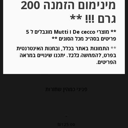
מינימום הזמנה 200
הוספה לסל
גרם !!! **
Out of
** מוצרי De cecco ו Mutti מוגבלים ל 5
Stock
פריטים בסה״כ מכל הסוגים **
**
התמונות באתר בכלל, ובחנות האינטרנטית
בפרט,
להמחשה בלבד
. יתכנו שינויים במראה
הפריטים.
פניני כמהין שחורות
-
₪
125.00