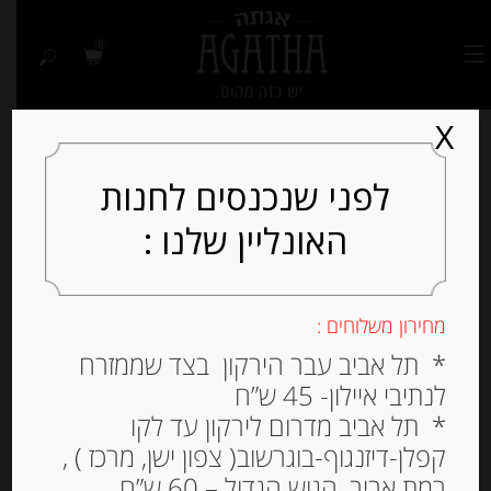
0
X
לפני שנכנסים לחנות
האונליין שלנו :
מחירון משלוחים :
* תל אביב עבר הירקון בצד שממזרח
לנתיבי איילון- 45 ש”ח
* תל אביב מדרום לירקון עד לקו
קפלן-דיזנגוף-בוגרשוב( צפון ישן, מרכז ) ,
רמת אביב, הגוש הגדול – 60 ש”ח