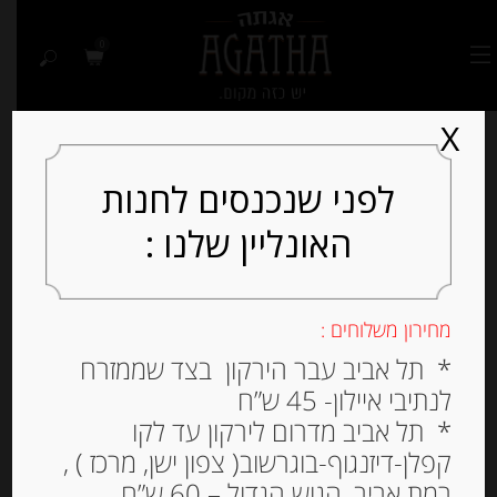
0
X
לפני שנכנסים לחנות
האונליין שלנו :
Out of
Stock
מחירון משלוחים :
* תל אביב עבר הירקון בצד שממזרח
לנתיבי איילון- 45 ש”ח
* תל אביב מדרום לירקון עד לקו
קפלן-דיזנגוף-בוגרשוב( צפון ישן, מרכז ) ,
רמת אביב, הגוש הגדול – 60 ש”ח