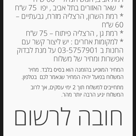
* שאר האזורים בתל אביב , יפו 75 ש”ח
* רמת השרון, הרצליה מזרח, גבעתיים –
60 ש”ח
* רמת גן , הרצליה פיתוח – 75 ש”ח
* למקומות אחרים : יש ליצור קשר עם
החנות ב 03-5757901 על מנת לבדוק
פקורינו עם פלפל שחור 100
אפשרות ומחיר של משלוח
גרם בפרוסות 29% שומן
ZAPPALA
המחיר המופיע בהזמנה הוא בסיס בלבד. מחיר
המשלוח בפועל יהיה המחיר שנאמר לכם בטלפון.
22.00
₪
מתחייבים למשלוח תוך 2 ימי עסקים, אך לרוב
מחיר ל 100 גרם: 22.00 ש"ח
המשלוח יגיע הרבה יותר מהר.
חובה לרשום
המלאי אזל
מק"ט:
8006763006954
קטגוריות:
גבינות ארוזות
,
גבינות בפרוסות
,
גבינות חצי