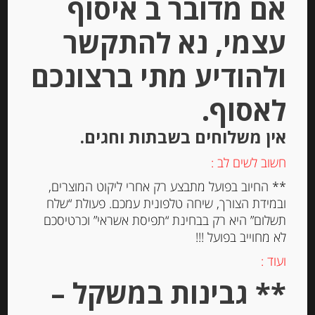
אם מדובר ב איסוף
יחידות
עצמי, נא להתקשר
הוספה לסל
ולהודיע מתי ברצונכם
לאסוף.
אין משלוחים בשבתות וחגים.
חשוב לשים לב :
** החיוב בפועל מתבצע רק אחרי ליקוט המוצרים,
ובמידת הצורך, שיחה טלפונית עמכם. פעולת “שלח
תשלום” היא רק בבחינת “תפיסת אשראי” וכרטיסכם
לא מחוייב בפועל !!!
כדור גבינת בוראטה איטלקית מחלב
ועוד :
בופאלו 200 גרם 26% שומן BURRATA
של LA MARCHESA
** גבינות במשקל –
-