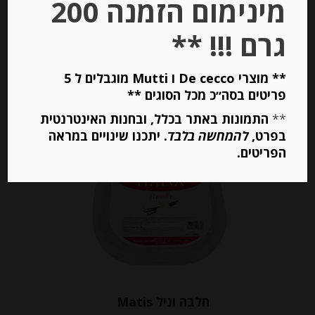
מינימום הזמנה 200
מחיר ל 100 גרם: 17.62 ש"ח
גרם !!! **
יחידות
** מוצרי De cecco ו Mutti מוגבלים ל 5
פריטים בסה״כ מכל הסוגים **
הוספה לסל
**
התמונות באתר בכלל, ובחנות האינטרנטית
בפרט,
להמחשה בלבד
. יתכנו שינויים במראה
הפריטים.
חלבה וניל Matis