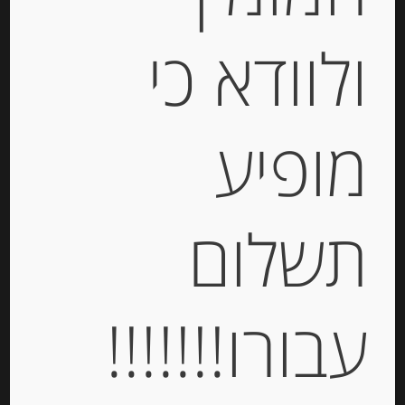
ולוודא כי
מופיע
נוגט שקדים קרנצ’י מסורתי גירלאצ’ה
שקדים 150 גרם TURRON DE
GUIRLONCHE ALMENDRA
תשלום
-
₪
56.00
מחיר ל 100 מ"ל : 37.34 ש"ח
מחיר ל 100 מ"ל : 37.34 ש"ח
עבורו!!!!!!!
יחידות