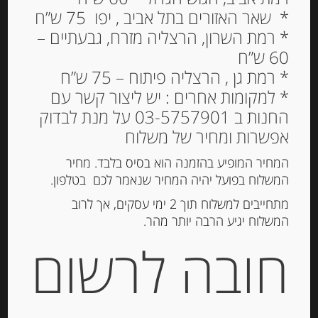
פראלין באצ’י 70% קקאו
* שאר האזורים בתל אביב , יפו 75 ש”ח
200 גרם BACI
* רמת השרון, הרצליה מזרח, גבעתיים –
FONDENTISSIMO
60 ש”ח
* רמת גן , הרצליה פיתוח – 75 ש”ח
84.00
₪
* למקומות אחרים : יש ליצור קשר עם
מחיר ל 100 גרם: 42.00 ש"ח
החנות ב 03-5757901 על מנת לבדוק
אפשרות ומחיר של משלוח
המחיר המופיע בהזמנה הוא בסיס בלבד. מחיר
הוספה לסל
המשלוח בפועל יהיה המחיר שנאמר לכם בטלפון.
מתחייבים למשלוח תוך 2 ימי עסקים, אך לרוב
המשלוח יגיע הרבה יותר מהר.
מק"ט:
8000300337587
חובה לרשום
קטגוריות:
מוצרים חדשים
,
שוקולד, נוגט, עוגיות
ומתוקים
תגיות:
BACI
,
באצ'י
,
פראלין