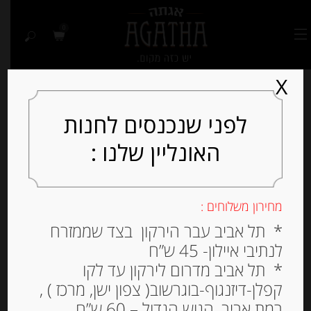
0
X
לפני שנכנסים לחנות
האונליין שלנו :
מחירון משלוחים :
* תל אביב עבר הירקון בצד שממזרח
לנתיבי איילון- 45 ש”ח
* תל אביב מדרום לירקון עד לקו
קפלן-דיזנגוף-בוגרשוב( צפון ישן, מרכז ) ,
רמת אביב, הגוש הגדול – 60 ש”ח