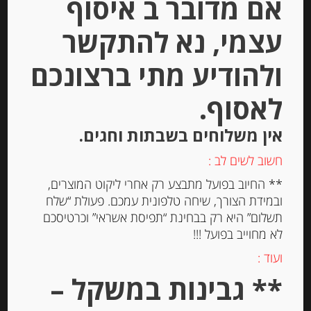
אם מדובר ב איסוף
הוספה לסל
עצמי, נא להתקשר
Out of
ולהודיע מתי ברצונכם
Stock
לאסוף.
אין משלוחים בשבתות וחגים.
חשוב לשים לב :
** החיוב בפועל מתבצע רק אחרי ליקוט המוצרים,
ובמידת הצורך, שיחה טלפונית עמכם. פעולת “שלח
ערמונים שלמים בסירופ 420 גרם
תשלום” היא רק בבחינת “תפיסת אשראי” וכרטיסכם
לא מחוייב בפועל !!!
ועוד :
-
** גבינות במשקל –
₪
74.00
מחיר ל 100 גרם: 17.62 ש"ח