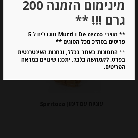
מינימום הזמנה 200
יחידות
גרם !!! **
הוספה לסל
** מוצרי De cecco ו Mutti מוגבלים ל 5
Out of
פריטים בסה״כ מכל הסוגים **
Stock
**
התמונות באתר בכלל, ובחנות האינטרנטית
בפרט,
להמחשה בלבד
. יתכנו שינויים במראה
הפריטים.
עוגיות עם לימון Spiritozzi
-