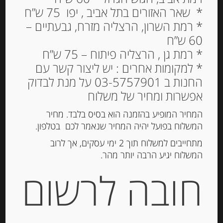
* שאר האזורים בתל אביב , יפו 75 ש”ח
* רמת השרון, הרצליה מזרח, גבעתיים –
60 ש”ח
פרלין שוקולד מריר במילוי
* רמת גן , הרצליה פיתוח – 75 ש”ח
דובדבן וליקר דובדבן 30 יח’
* למקומות אחרים : יש ליצור קשר עם
315 גרם MON CHERI 30
החנות ב 03-5757901 על מנת לבדוק
אפשרות ומחיר של משלוח
89.00
₪
מחיר ל 100 גרם:28.26 ש"ח
המחיר המופיע בהזמנה הוא בסיס בלבד. מחיר
המשלוח בפועל יהיה המחיר שנאמר לכם בטלפון.
המלאי אזל
מתחייבים למשלוח תוך 2 ימי עסקים, אך לרוב
המשלוח יגיע הרבה יותר מהר.
מק"ט:
500408162
חובה לרשום
קטגוריות:
מוצרים חדשים
,
שוקולד, נוגט, עוגיות
ומתוקים