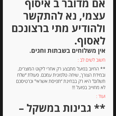
אם מדובר ב איסוף
עצמי, נא להתקשר
ולהודיע מתי ברצונכם
לאסוף.
אין משלוחים בשבתות וחגים.
עוגיות עם פיסטוק Spiritozzi
חשוב לשים לב :
** החיוב בפועל מתבצע רק אחרי ליקוט המוצרים,
ובמידת הצורך, שיחה טלפונית עמכם. פעולת “שלח
-
תשלום” היא רק בבחינת “תפיסת אשראי” וכרטיסכם
₪
38.00
לא מחוייב בפועל !!!
מחיר ל 100 גרם:14.80 ש"ח
ועוד :
מחיר ל 100 גרם:14.80 ש"ח
** גבינות במשקל –