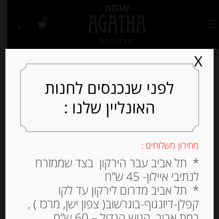
0
X
לפני שנכנסים לחנות
האונליין שלנו :
Out of
Stock
מחירון משלוחים :
* תל אביב עבר הירקון בצד שממזרח
לנתיבי איילון- 45 ש”ח
* תל אביב מדרום לירקון עד לקו
קפלן-דיזנגוף-בוגרשוב( צפון ישן, מרכז ) ,
רמת אביב, הגוש הגדול – 60 ש”ח