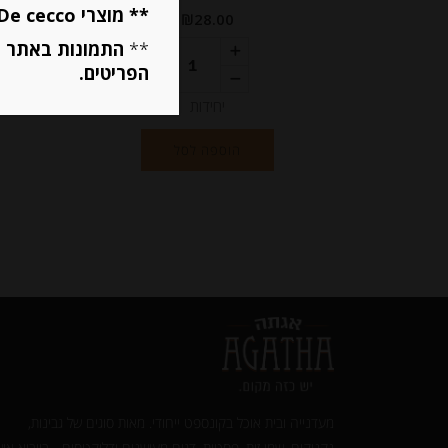
** מוצרי De cecco ו Mutti מוגבלים ל 5 פריטים בסה״כ מכל הסוגים **
₪
28.00
**
התמונות באתר ב
הפריטים.
יחידות
הוספה לסל
מעדנייה ובית אוכל בקונספט ייחודי. מאות סוגים של גבינות,
נקניקים, שמן זית, פסטות, דגים מעושנים ודליקטסים - בייבוא איש