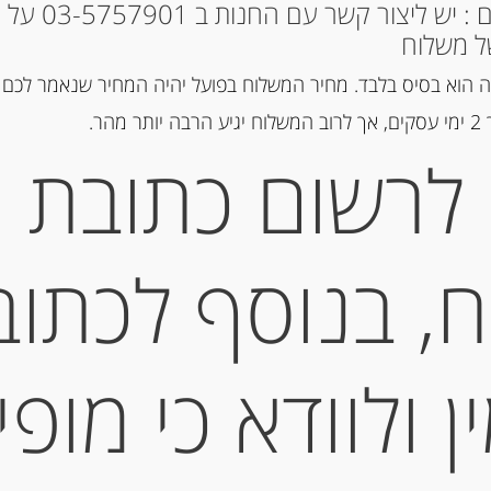
* למקומות אחרים : י
ל משלוח
הוספה ל
 הוא בסיס בלבד. מחיר המשלוח בפועל יהיה המחיר שנאמר לכם 
הר.
מק"ט:
571006144
לרשום כתובת
קטגוריה:
חמוצים ומוחמצים
תיאור
, בנוסף לכתוב
OLIVA “BREZZO
 ולוודא כי מופי
מידע נוסף