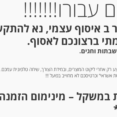
עבורו!!!!!!!
 ב איסוף עצמי, נא להתק
מתי ברצונכם לאסוף.
Out of
Stock
שבתות וחגים.
ע רק אחרי ליקוט המוצרים, ובמידת הצורך, שיחה טלפונית עמכם.
 אשראי” וכרטיסכם לא מחוייב בפועל !!!
רוקים “נוצ’ילרה” במי מלח
צלפים מיניאטורים בחומץ
“Capres”
-
-