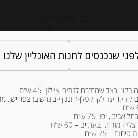
חנות אונליין
קייטרינג
ה
פני שנכנסים לחנות האונליין שלנו :
ון בצד שממזרח לנתיבי איילון- 45 ש”ח
ירקון עד לקו קפלן-דיזנגוף-בוגרשוב( צפון ישן, מרכ
 OLIVA “BREZZO
27.00
₪
ביב , יפו 75 ש”ח
מחיר ל 100 גרם: 19.29 ש"ח
ה מזרח, גבעתיים – 60 ש”ח
תוח – 75 ש”ח