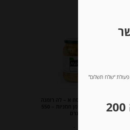
שר
 פעולת “שלח תשלום”
ארטישוק בנוסח א – לה רומנה
** גבינות במשקל – מינימום הזמנה 200
עם גבעול בשמן חמניות – 550
גרם
-