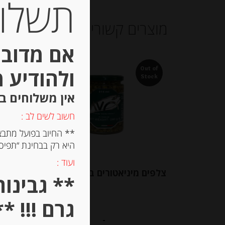
תשלום 
מוצרים קשורים
אם מדובר
ולהודיע 
Out of
Out of
Stock
Stock
אין משלוחים ב
חשוב לשים לב :
** החיוב בפועל מתבצ
היא רק בבחינת “תפיסת
ועוד :
צלפים מיניאטורים בחומץ “Avo”
זיתים י
גרם !!! **
-