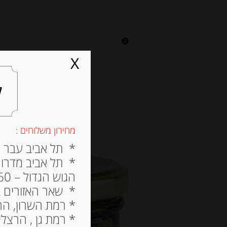
0
על אגתה
מסעדה
X
ל
מחירון משלוחים :
* תל אביב עבר הירק
* תל אביב מדרום ל
הגוש הגדול – 60 ש”ח
* שאר האזורים בתל א
* רמת השרון, הרצלי
* רמת גן , הרצליה פי