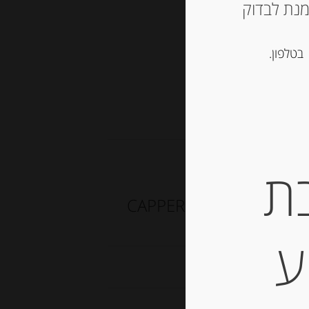
ש ליצור קשר עם החנות ב 03-5757901 על מנת לבדוק
סל
בטלפון.
ת
צלפים בשמן זית 140 גרם “CAPPERI IN OLIO DI
ע