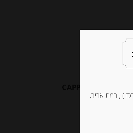
צעות למתנה
צרו קשר
צלפים בשמן זית 140 גרם “CAPPERI IN
ז ) , רמת אביב,
OLIO DI