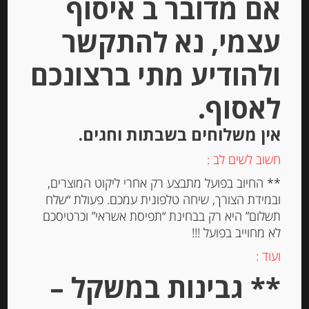
אם מדובר ב איסוף
Stock
עצמי, נא להתקשר
ולהודיע מתי ברצונכם
לאסוף.
אין משלוחים בשבתות וחגים.
צנימים בנוסח מסורתי Pelletier
חשוב לשים לב :
** החיוב בפועל מתבצע רק אחרי ליקוט המוצרים,
ובמידת הצורך, שיחה טלפונית עמכם. פעולת “שלח
-
תשלום” היא רק בבחינת “תפיסת אשראי” וכרטיסכם
₪
22.00
לא מחוייב בפועל !!!
ועוד :
יחידות
** גבינות במשקל –
הוספה לסל