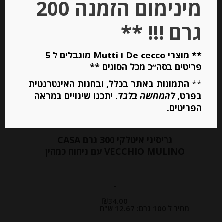
מינימום הזמנה 200
גרם !!! **
Out of
Stock
** מוצרי De cecco ו Mutti מוגבלים ל 5
פריטים בסה״כ מכל הסוגים **
**
התמונות באתר בכלל, ובחנות האינטרנטית
בפרט,
להמחשה בלבד
. יתכנו שינויים במראה
הפריטים.
גריסיני איטלקי 300 גרם CASA
VECCHIO MULINO עם ניחוח כמהין
-
₪
34.00
מחיר ל 100 גרם: 12.67 ש"ח