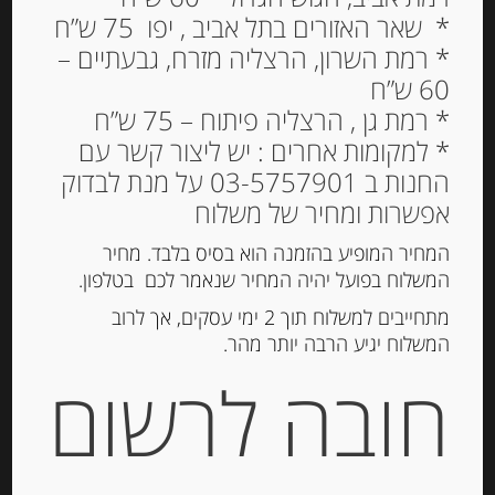
* שאר האזורים בתל אביב , יפו 75 ש”ח
* רמת השרון, הרצליה מזרח, גבעתיים –
60 ש”ח
צנימים ללא תוספת סוכר
* רמת גן , הרצליה פיתוח – 75 ש”ח
ומלח Pasquier
* למקומות אחרים : יש ליצור קשר עם
החנות ב 03-5757901 על מנת לבדוק
19.00
₪
אפשרות ומחיר של משלוח
המלאי אזל
המחיר המופיע בהזמנה הוא בסיס בלבד. מחיר
המשלוח בפועל יהיה המחיר שנאמר לכם בטלפון.
מק"ט:
3182180012190
מתחייבים למשלוח תוך 2 ימי עסקים, אך לרוב
המשלוח יגיע הרבה יותר מהר.
קטגוריה:
קרקרים, צנימים, גרסיני
תגיות:
MULINO VECCHIO
,
גריסיני
,
טוסטונים
,
חובה לרשום
צנימים
,
קרקרים
תיאור