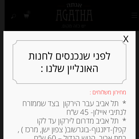
0
X
לפני שנכנסים לחנות
האונליין שלנו :
Out of
Stock
מחירון משלוחים :
* תל אביב עבר הירקון בצד שממזרח
לנתיבי איילון- 45 ש”ח
* תל אביב מדרום לירקון עד לקו
קפלן-דיזנגוף-בוגרשוב( צפון ישן, מרכז ) ,
רמת אביב, הגוש הגדול – 60 ש”ח