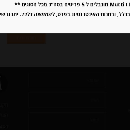
מחיר ל 100 גרם: 8.40 ש"ח
יחידות
כלל, ובחנות האינטרנטית בפרט,
להמחשה בלבד
. יתכנו שי
הוספה לסל
יחידות
הוספה לסל
תקנו
י
הצהר
האתר 