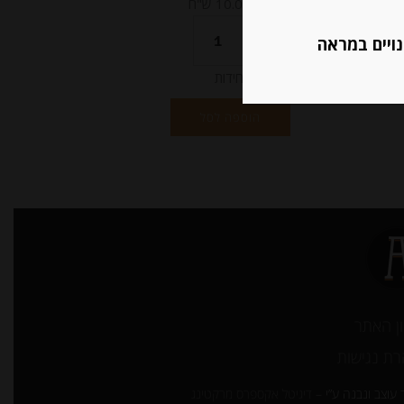
מחיר ל 100 גרם: 10.00 ש"ח
נויים במראה
יחידות
הוספה לסל
ן האתר
ת נגישות
עוצב ונבנה ע”י –
דיגיטל אקספרס מרקטינג