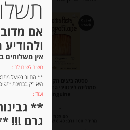
תשלום 
Out of
Out of
Stock
Stock
אם מדובר
ולהודיע 
אין משלוחים ב
חשוב לשים לב :
** החיוב בפועל מתבצ
פסטה ביצים מקמח דורום
פסט
היא רק בבחינת “תפיסת
סמולינה לינגוויני Antica Pasta
סמו
ועוד :
linguine
-
גרם !!! **
₪
25.00
מחיר ל 100 גרם: 8.40 ש"ח