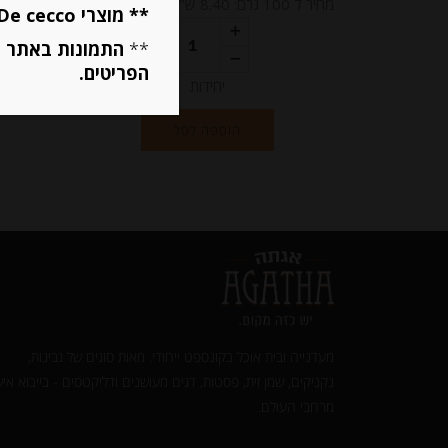
מחיר ל 100 גרם: 8.40 ש"ח
** מוצרי De cecco ו Mutti מוגבלים ל 5 פריטים בסה״כ מכל הסוגים **
**
התמונות באתר ב
הפריטים.
יחידות
הוספה לסל
מעדנייה ובית אוכל בקונספט ייחודי. מאות סוגים של גבינות,
נקניקים, שמן זית, פסטות, דגים מעושנים ודליקטסים - בייבוא איש
מרחבי העולם.‎