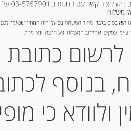
* למקומות אחרים : י
ל משלוח
מק"ט:
8002367019116
 הוא בסיס בלבד. מחיר המשלוח בפועל יהיה המחיר שנאמר לכם 
קטגוריות:
פסטה ואורז
,
פסטה טר
הר.
תגית:
רביולי
לרשום כתובת
תיאור
, בנוסף לכתוב
קארמלה במילוי שפק וגבינת סקרמוצה, 250 גרם סדרת 
מידע נוסף
 ולוודא כי מופי