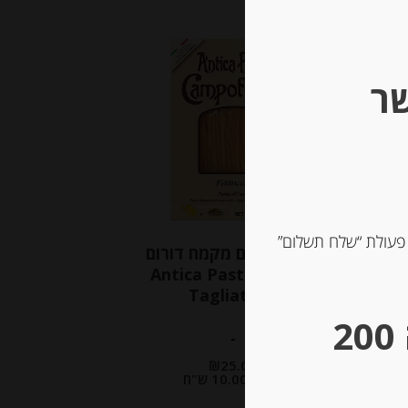
שר
 פעולת “שלח תשלום”
פסטה ביצים מקמח דורום
סמולינה Antica Pasta
Tagliatelle
** גבינות במשקל – מינימום הזמנה 200
-
₪
25.00
מחיר ל 100 גרם: 10.00 ש"ח