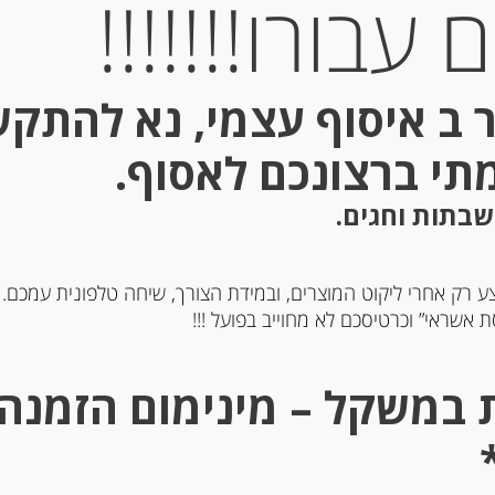
עבורו!!!!!!!
 ב איסוף עצמי, נא להתק
מתי ברצונכם לאסוף.
שבתות וחגים.
ע רק אחרי ליקוט המוצרים, ובמידת הצורך, שיחה טלפונית עמכם.
ה ביצים מקמח דורום
פסטה ביצים מקמח דורום
 אשראי” וכרטיסכם לא מחוייב בפועל !!!
לינה פטוציני עם צילי
סמולינה Antica Pasta
Pappardelle
-
-
₪
25.00
₪
21.00
מחיר ל 100 גרם: 8.40 ש"ח