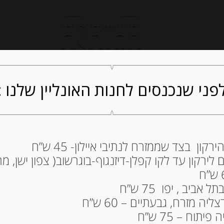
חנות אונליין
קייטרינג
ה
פני שנכנסים לחנות האונליין שלנו :
ון בצד שממזרח לנתיבי איילון- 45 ש”ח
ירקון עד לקו קפלן-דיזנגוף-בוגרשוב( צפון ישן, מרכ
גרם סדרת GRANDEPASTA
33.00
₪
ביב , יפו 75 ש”ח
מחיר ל 100 גרם: 13.20 ש"ח
ה מזרח, גבעתיים – 60 ש”ח
תוח – 75 ש”ח
המלאי אזל