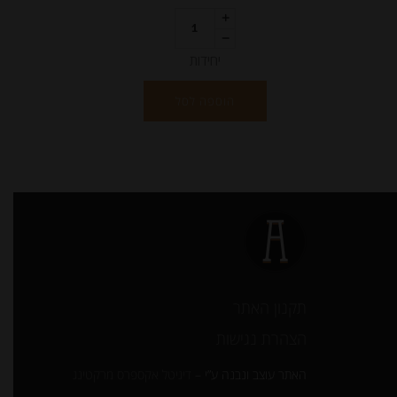
יחידות
הוספה לסל
תקנון האתר
הצהרת נגישות
האתר עוצב ונבנה ע”י –
דיגיטל אקספרס מרקטינג