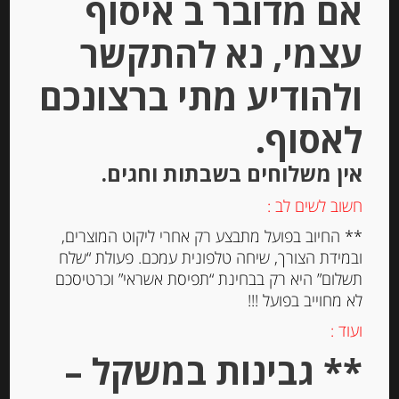
אם מדובר ב איסוף
עצמי, נא להתקשר
ולהודיע מתי ברצונכם
קרם פרש 30% שומן, 500 מ”ל
Paysan Breton
לאסוף.
אין משלוחים בשבתות וחגים.
-
₪
47.00
חשוב לשים לב :
מחיר ל 100 גרם: 9.40 ש"ח
** החיוב בפועל מתבצע רק אחרי ליקוט המוצרים,
מחיר ל 100 גרם: 9.40 ש"ח
ובמידת הצורך, שיחה טלפונית עמכם. פעולת “שלח
תשלום” היא רק בבחינת “תפיסת אשראי” וכרטיסכם
לא מחוייב בפועל !!!
יחידות
ועוד :
הוספה לסל
** גבינות במשקל –