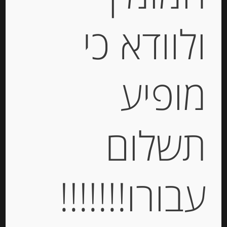
גבינת “טולום” מקורית 21% שומן 900
גרם Tulum
ולוודא כי
-
₪
76.00
מופיע
יחידות
תשלום
הוספה לסל
Out of
עבורו!!!!!!!
Stock