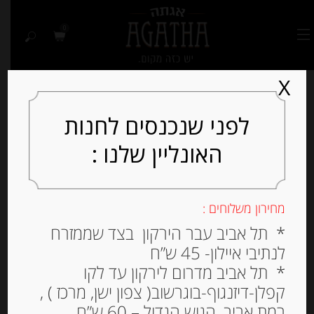
0
X
לפני שנכנסים לחנות
האונליין שלנו :
Out of
Stock
מחירון משלוחים :
* תל אביב עבר הירקון בצד שממזרח
לנתיבי איילון- 45 ש”ח
* תל אביב מדרום לירקון עד לקו
קפלן-דיזנגוף-בוגרשוב( צפון ישן, מרכז ) ,
רמת אביב, הגוש הגדול – 60 ש”ח