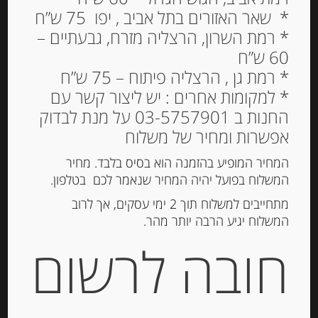
קוביות פטה כבשים יוונית
* שאר האזורים בתל אביב , יפו 75 ש”ח
בשמן 24% שומן FALANI
* רמת השרון, הרצליה מזרח, גבעתיים –
60 ש”ח
35.00
₪
* רמת גן , הרצליה פיתוח – 75 ש”ח
* למקומות אחרים : יש ליצור קשר עם
המלאי אזל
החנות ב 03-5757901 על מנת לבדוק
אפשרות ומחיר של משלוח
מק"ט:
5203756230775
המחיר המופיע בהזמנה הוא בסיס בלבד. מחיר
קטגוריות:
גבינות ארוזות
,
גבינות טריות
המשלוח בפועל יהיה המחיר שנאמר לכם בטלפון.
תגיות:
גבינת כבשים
,
פטה
מתחייבים למשלוח תוך 2 ימי עסקים, אך לרוב
המשלוח יגיע הרבה יותר מהר.
חובה לרשום
תיאור
קוביות פטה כבשים יוונית
בשמן 24% שומן FALANI