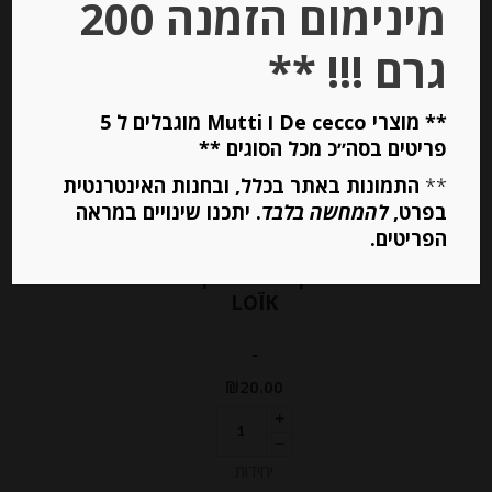
מינימום הזמנה 200
גרם !!! **
** מוצרי De cecco ו Mutti מוגבלים ל 5
פריטים בסה״כ מכל הסוגים **
**
התמונות באתר בכלל, ובחנות האינטרנטית
בפרט,
להמחשה בלבד
. יתכנו שינויים במראה
הפריטים.
גבינה טריה למריחה “מאדאם לואיק”
עם אגוזי מלך 23% שומן MADAME
LOÏK
-
₪
20.00
יחידות