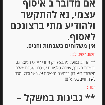
אם מדובר ב איסוף
הוספה לסל
עצמי, נא להתקשר
ולהודיע מתי ברצונכם
Out of
Stock
לאסוף.
אין משלוחים בשבתות וחגים.
חשוב לשים לב :
** החיוב בפועל מתבצע רק אחרי ליקוט המוצרים,
ובמידת הצורך, שיחה טלפונית עמכם. פעולת “שלח
דבש טבעי איטלקי מפרחי ערמונים
תשלום” היא רק בבחינת “תפיסת אשראי” וכרטיסכם
Agrimontana
לא מחוייב בפועל !!!
ועוד :
-
** גבינות במשקל –
₪
59.00