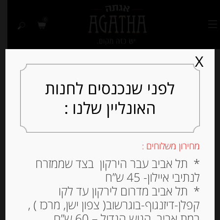
0
X
לפני שנכנסים לחנות
האונליין שלנו :
מחירון משלוחים :
* תל אביב עבר הירקון בצד שממזרח
לנתיבי איילון- 45 ש”ח
* תל אביב מדרום לירקון עד לקו
קפלן-דיזנגוף-בוגרשוב( צפון ישן, מרכז ) ,
רמת אביב, הגוש הגדול – 60 ש”ח