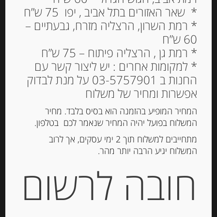
* שאר האזורים בתל אביב , יפו 75 ש”ח
* רמת השרון, הרצליה מזרח, גבעתיים –
60 ש”ח
קונפיטורה דובדבנים 250
* רמת גן , הרצליה פיתוח – 75 ש”ח
גרם 100% פרי – Zuegg
* למקומות אחרים : יש ליצור קשר עם
החנות ב 03-5757901 על מנת לבדוק
27.00
₪
אפשרות ומחיר של משלוח
מחיר ל 100 גרם: 10.80 ש"ח
המחיר המופיע בהזמנה הוא בסיס בלבד. מחיר
המשלוח בפועל יהיה המחיר שנאמר לכם בטלפון.
הוספה לסל
מתחייבים למשלוח תוך 2 ימי עסקים, אך לרוב
המשלוח יגיע הרבה יותר מהר.
חובה לרשום
מק"ט:
80322733
קטגוריות:
מוצרים חדשים
,
ריבות, דבש וממרחים
מתוקים