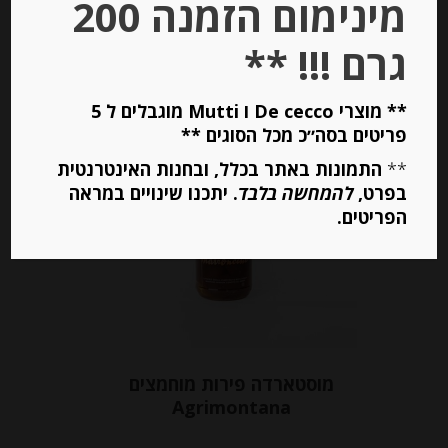
מינימום הזמנה 200
גרם !!! **
יחידות
הוספה לסל
** מוצרי De cecco ו Mutti מוגבלים ל 5
פריטים בסה״כ מכל הסוגים **
**
התמונות באתר בכלל, ובחנות האינטרנטית
Out of
בפרט,
להמחשה בלבד
. יתכנו שינויים במראה
Stock
הפריטים.
מוסטארדה פירות מוחמצים
Agrimontana