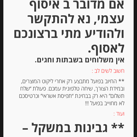
אם מדובר ב איסוף
עצמי, נא להתקשר
ולהודיע מתי ברצונכם
מעדן חבושים מסורתי
לאסוף.
אין משלוחים בשבתות וחגים.
-
חשוב לשים לב :
₪
39.00
** החיוב בפועל מתבצע רק אחרי ליקוט המוצרים,
ובמידת הצורך, שיחה טלפונית עמכם. פעולת “שלח
תשלום” היא רק בבחינת “תפיסת אשראי” וכרטיסכם
יחידות
לא מחוייב בפועל !!!
הוספה לסל
ועוד :
** גבינות במשקל –
Out of