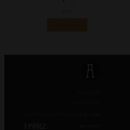
יחידות
הוספה לסל
תקנון האתר
הצהרת נגישות
האתר עוצב ונבנה ע”י –
דיגיטל אקספרס מרקטינג
תקשורת מותג –