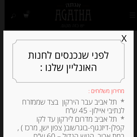
0
X
לפני שנכנסים לחנות
האונליין שלנו :
Out of
Stock
מחירון משלוחים :
* תל אביב עבר הירקון בצד שממזרח
לנתיבי איילון- 45 ש”ח
* תל אביב מדרום לירקון עד לקו
קפלן-דיזנגוף-בוגרשוב( צפון ישן, מרכז ) ,
רמת אביב, הגוש הגדול – 60 ש”ח