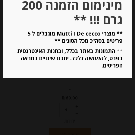
מינימום הזמנה 200
Stock
גרם !!! **
** מוצרי De cecco ו Mutti מוגבלים ל 5
פריטים בסה״כ מכל הסוגים **
**
התמונות באתר בכלל, ובחנות האינטרנטית
בפרט,
להמחשה בלבד
. יתכנו שינויים במראה
מוסטארדה פירות מוחמצים
הפריטים.
Agrimontana
-
₪
69.00
יחידות
הוספה לסל