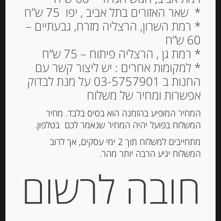
* שאר האזורים בתל אביב , יפו 75 ש”ח
* רמת השרון, הרצליה מזרח, גבעתיים –
60 ש”ח
קונפיטורה דובדבנים
* רמת גן , הרצליה פיתוח – 75 ש”ח
צרפתית Materne
* למקומות אחרים : יש ליצור קשר עם
החנות ב 03-5757901 על מנת לבדוק
29.00
₪
אפשרות ומחיר של משלוח
המלאי אזל
המחיר המופיע בהזמנה הוא בסיס בלבד. מחיר
המשלוח בפועל יהיה המחיר שנאמר לכם בטלפון.
מק"ט:
3021762383320
מתחייבים למשלוח תוך 2 ימי עסקים, אך לרוב
המשלוח יגיע הרבה יותר מהר.
קטגוריה:
ריבות, דבש וממרחים מתוקים
חובה לרשום
תיאור