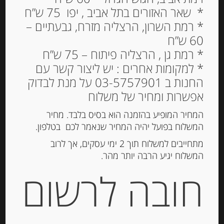
* שאר האזורים בתל אביב , יפו 75 ש”ח
* רמת השרון, הרצליה מזרח, גבעתיים –
60 ש”ח
* רמת גן , הרצליה פיתוח – 75 ש”ח
קרם מארון גלאסה –
* למקומות אחרים : יש ליצור קשר עם
החנות ב 03-5757901 על מנת לבדוק
Cuevas
אפשרות ומחיר של משלוח
44.00
₪
המחיר המופיע בהזמנה הוא בסיס בלבד. מחיר
מחיר ל 100 גרם: 15.45 ש"ח
המשלוח בפועל יהיה המחיר שנאמר לכם בטלפון.
המלאי אזל
מתחייבים למשלוח תוך 2 ימי עסקים, אך לרוב
המשלוח יגיע הרבה יותר מהר.
חובה לרשום
קטגוריות:
מוצרים חדשים
,
ריבות, דבש וממרחים
מתוקים