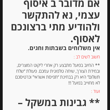
אם מדובר ב איסוף
Out of
Stock
עצמי, נא להתקשר
ולהודיע מתי ברצונכם
לאסוף.
אין משלוחים בשבתות וחגים.
מעדן אגסים, “Maxim’s”
חשוב לשים לב :
** החיוב בפועל מתבצע רק אחרי ליקוט המוצרים,
ובמידת הצורך, שיחה טלפונית עמכם. פעולת “שלח
תשלום” היא רק בבחינת “תפיסת אשראי” וכרטיסכם
-
לא מחוייב בפועל !!!
₪
34.00
ועוד :
** גבינות במשקל –
יחידות