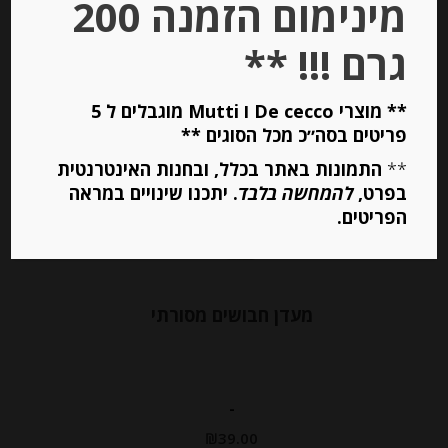
מינימום הזמנה 200
הוספה לסל
גרם !!! **
** מוצרי De cecco ו Mutti מוגבלים ל 5
Out of
Stock
פריטים בסה״כ מכל הסוגים **
**
התמונות באתר בכלל, ובחנות האינטרנטית
בפרט,
להמחשה בלבד
. יתכנו שינויים במראה
הפריטים.
מעדן חבושים מסורתי
-
₪
39.00