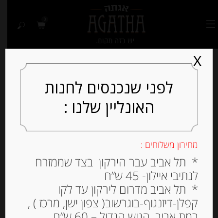
0
X
לפני שנכנסים לחנות
האונליין שלנו :
Out of
Stock
מחירון משלוחים :
* תל אביב עבר הירקון בצד שממזרח
לנתיבי איילון- 45 ש”ח
* תל אביב מדרום לירקון עד לקו
קפלן-דיזנגוף-בוגרשוב( צפון ישן, מרכז ) ,
רמת אביב, הגוש הגדול – 60 ש”ח