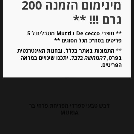
מינימום הזמנה 200
יחידות
גרם !!! **
הוספה לסל
** מוצרי De cecco ו Mutti מוגבלים ל 5
פריטים בסה״כ מכל הסוגים **
Out of
Stock
**
התמונות באתר בכלל, ובחנות האינטרנטית
בפרט,
להמחשה בלבד
. יתכנו שינויים במראה
הפריטים.
דבש טבעי ספרדי מפריחת פרחי בר
MURIA
-