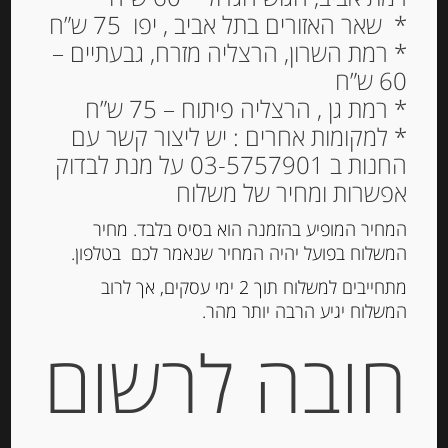
* שאר האזורים בתל אביב , יפו 75 ש”ח
* רמת השרון, הרצליה מזרח, גבעתיים –
60 ש”ח
קרם ערמונים ממותק
* רמת גן , הרצליה פיתוח – 75 ש”ח
בטעם וניל 360 גרם
* למקומות אחרים : יש ליצור קשר עם
ANDRINI
החנות ב 03-5757901 על מנת לבדוק
59.00
₪
אפשרות ומחיר של משלוח
מחיר ל 100 גרם : 16.39 ש"ח
המחיר המופיע בהזמנה הוא בסיס בלבד. מחיר
המשלוח בפועל יהיה המחיר שנאמר לכם בטלפון.
מתחייבים למשלוח תוך 2 ימי עסקים, אך לרוב
הוספה לסל
המשלוח יגיע הרבה יותר מהר.
חובה לרשום
מק"ט:
382009112
קטגוריות:
מוצרים חדשים
,
ריבות, דבש וממרחים
מתוקים