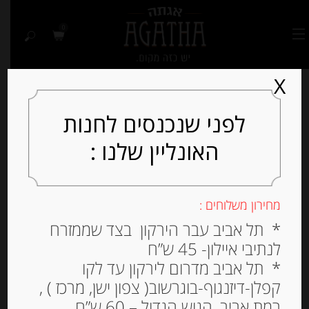
0
X
לפני שנכנסים לחנות
האונליין שלנו :
מחירון משלוחים :
* תל אביב עבר הירקון בצד שממזרח
לנתיבי איילון- 45 ש”ח
* תל אביב מדרום לירקון עד לקו
קפלן-דיזנגוף-בוגרשוב( צפון ישן, מרכז ) ,
רמת אביב, הגוש הגדול – 60 ש”ח