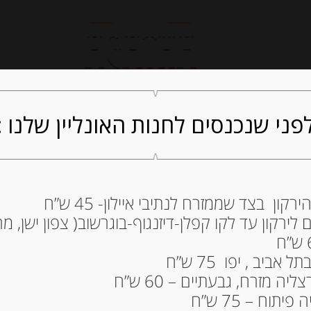
חנות אונליין
קייטרינג
ה
פני שנכנסים לחנות האונליין שלנו :
ון בצד שממזרח לנתיבי איילון- 45 ש”ח
ירקון עד לקו קפלן-דיזנגוף-בוגרשוב( צפון ישן, מרכ
DOLCERIA DELL’
ETNA
ביב , יפו 75 ש”ח
49.00
₪
ה מזרח, גבעתיים – 60 ש”ח
מחיר ל 100 גרם: 25.79 ש"ח
תוח – 75 ש”ח