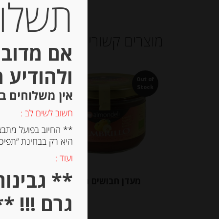
תשלום 
מוצרים קשורים
אם מדובר
ולהודיע 
Out of
Out of
Stock
Stock
אין משלוחים ב
חשוב לשים לב :
** החיוב בפועל מתבצ
היא רק בבחינת “תפיסת
ועוד :
מעדן חבושים מסורתי
דבש טב
גרם !!! **