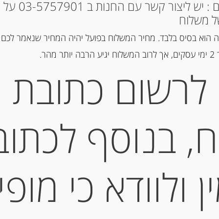
* למקומות אחרים : י
ל משלוח
הוספה ל
 הוא בסיס בלבד. מחיר המשלוח בפועל יהיה המחיר שנאמר לכם 
הר.
לרשום כתובת
מק"ט:
80001026
קטגוריות:
מוצרים חדשים
,
מוצרים
, בנוסף לכתוב
תיאור
ק
 ולוודא כי מופי
DELL’ ETNA
מידע נוסף