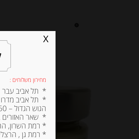
0
על אגתה
מסעדה
X
ל
מחירון משלוחים :
* תל אביב עבר הירק
* תל אביב מדרום ל
הגוש הגדול – 60 ש”ח
* שאר האזורים בתל א
* רמת השרון, הרצלי
* רמת גן , הרצליה פי