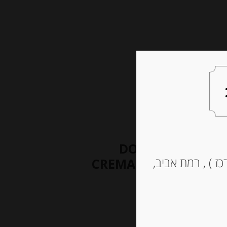
צעות למתנה
צרו קשר
קרם פיסטוק ממותק 190 גרם DOLCE
ז ) , רמת אביב,
CREMA DI PISTACCHI 