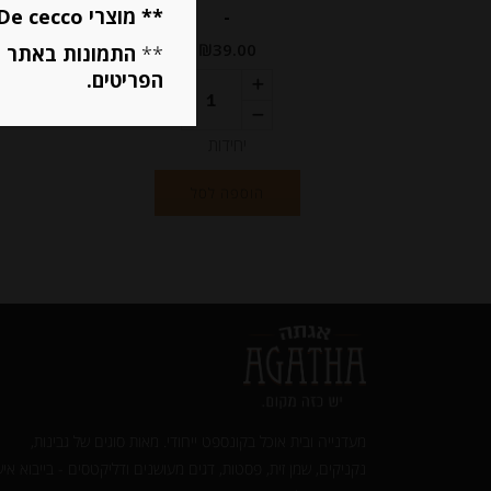
** מוצרי De cecco ו Mutti מוגבלים ל 5 פריטים בסה״כ מכל הסוגים **
-
₪
39.00
**
התמונות באתר ב
הפריטים.
יחידות
הוספה לסל
מעדנייה ובית אוכל בקונספט ייחודי. מאות סוגים של גבינות,
נקניקים, שמן זית, פסטות, דגים מעושנים ודליקטסים - בייבוא איש