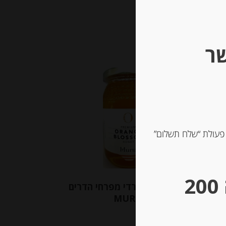
שר
 פעולת “שלח תשלום”
** גבינות במשקל – מינימום הזמנה 200
ם
דבש טהור ספרדי מפרחי הדרים
MURIA