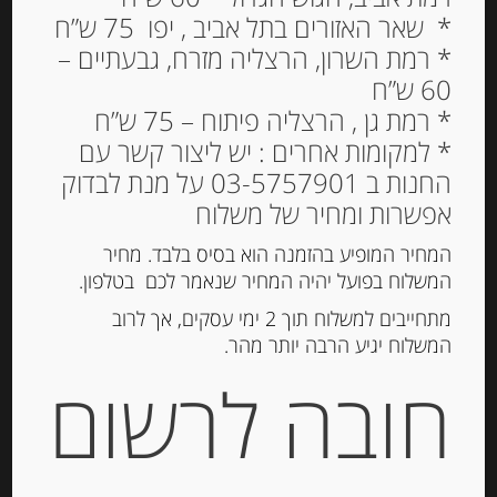
* שאר האזורים בתל אביב , יפו 75 ש”ח
* רמת השרון, הרצליה מזרח, גבעתיים –
60 ש”ח
קרפים ממולאים בגבינת
* רמת גן , הרצליה פיתוח – 75 ש”ח
בורסאן “Gavottes”
* למקומות אחרים : יש ליצור קשר עם
החנות ב 03-5757901 על מנת לבדוק
24.00
₪
אפשרות ומחיר של משלוח
מחיר ל 100 גרם: 40.00 ש"ח
המחיר המופיע בהזמנה הוא בסיס בלבד. מחיר
המלאי אזל
המשלוח בפועל יהיה המחיר שנאמר לכם בטלפון.
מתחייבים למשלוח תוך 2 ימי עסקים, אך לרוב
מק"ט:
3106131355853
המשלוח יגיע הרבה יותר מהר.
קטגוריה:
קרקרים, צנימים, גרסיני
חובה לרשום
תגיות:
MULINO VECCHIO
,
גריסיני
,
טוסטונים
,
צנימים
,
קרקרים