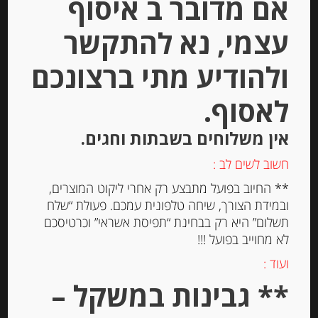
אם מדובר ב איסוף
עצמי, נא להתקשר
Out of
Stock
ולהודיע מתי ברצונכם
לאסוף.
אין משלוחים בשבתות וחגים.
חשוב לשים לב :
** החיוב בפועל מתבצע רק אחרי ליקוט המוצרים,
קרקר איטלקי 120 גרם CASA
ובמידת הצורך, שיחה טלפונית עמכם. פעולת “שלח
VECCHIO MULINO עם רוזמרין
תשלום” היא רק בבחינת “תפיסת אשראי” וכרטיסכם
לא מחוייב בפועל !!!
-
ועוד :
₪
28.00
** גבינות במשקל –
מחיר ל 100 גרם: 23.34 ש"ח
מחיר ל 100 גרם: 23.34 ש"ח