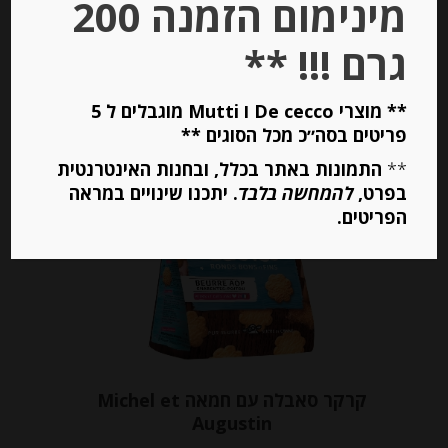
מינימום הזמנה 200
גרם !!! **
יחידות
** מוצרי De cecco ו Mutti מוגבלים ל 5
הוספה לסל
פריטים בסה״כ מכל הסוגים **
**
התמונות באתר בכלל, ובחנות האינטרנטית
בפרט,
להמחשה בלבד
. יתכנו שינויים במראה
Out of
Stock
הפריטים.
קרקר סאבלה עם חמאה Michel et
Augustin