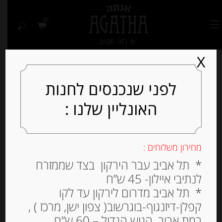
0
X
לפני שנכנסים לחנות
האונליין שלנו :
Out of
Stock
מחירון משלוחים :
* תל אביב עבר הירקון בצד שממזרח
לנתיבי איילון- 45 ש”ח
* תל אביב מדרום לירקון עד לקו
קפלן-דיזנגוף-בוגרשוב( צפון ישן, מרכז ) ,
רמת אביב, הגוש הגדול – 60 ש”ח