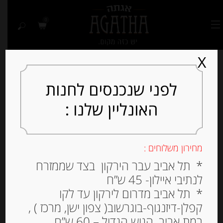
0
X
לפני שנכנסים לחנות
האונליין שלנו :
מחירון משלוחים :
* תל אביב עבר הירקון בצד שממזרח
לנתיבי איילון- 45 ש”ח
* תל אביב מדרום לירקון עד לקו
קפלן-דיזנגוף-בוגרשוב( צפון ישן, מרכז ) ,
רמת אביב, הגוש הגדול – 60 ש”ח