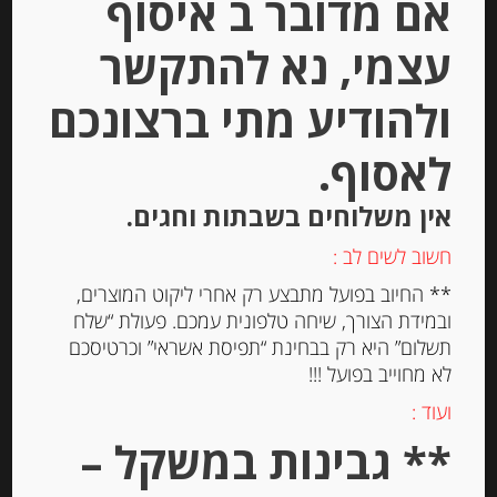
אם מדובר ב איסוף
הוספה לסל
עצמי, נא להתקשר
ולהודיע מתי ברצונכם
לאסוף.
אין משלוחים בשבתות וחגים.
חשוב לשים לב :
** החיוב בפועל מתבצע רק אחרי ליקוט המוצרים,
ובמידת הצורך, שיחה טלפונית עמכם. פעולת “שלח
קרקר פריך 100 גרם TUC
תשלום” היא רק בבחינת “תפיסת אשראי” וכרטיסכם
לא מחוייב בפועל !!!
ועוד :
** גבינות במשקל –
-
₪
13.00