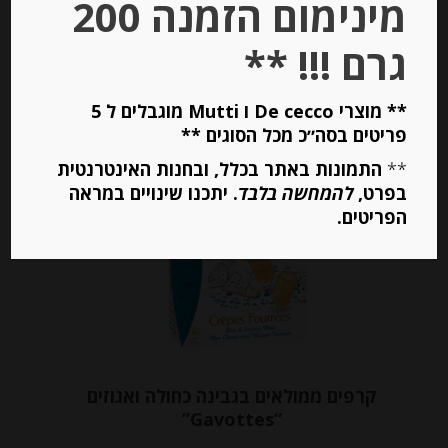
מינימום הזמנה 200
גרם !!! **
יחידות
הוספה לסל
** מוצרי De cecco ו Mutti מוגבלים ל 5
פריטים בסה״כ מכל הסוגים **
**
התמונות באתר בכלל, ובחנות האינטרנטית
בפרט,
להמחשה בלבד
. יתכנו שינויים במראה
הפריטים.
קרפים ממולאים בגבינה כחולה ואגוזים
“Gavottes”