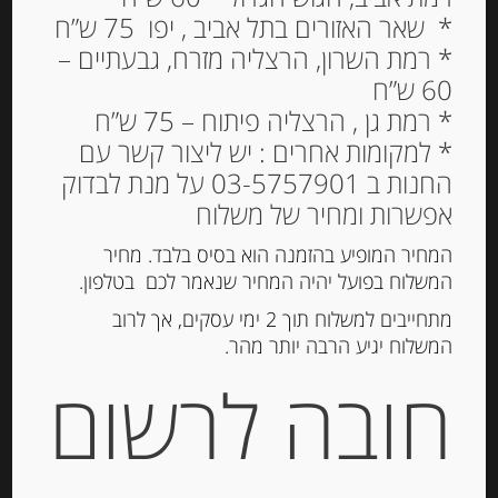
* שאר האזורים בתל אביב , יפו 75 ש”ח
* רמת השרון, הרצליה מזרח, גבעתיים –
60 ש”ח
קרקר סאבלה עם גבינת
* רמת גן , הרצליה פיתוח – 75 ש”ח
בופור Michel et
* למקומות אחרים : יש ליצור קשר עם
Augustin
החנות ב 03-5757901 על מנת לבדוק
אפשרות ומחיר של משלוח
37.00
₪
המחיר המופיע בהזמנה הוא בסיס בלבד. מחיר
המשלוח בפועל יהיה המחיר שנאמר לכם בטלפון.
מתחייבים למשלוח תוך 2 ימי עסקים, אך לרוב
הוספה לסל
המשלוח יגיע הרבה יותר מהר.
חובה לרשום
מק"ט:
3760122961937
קטגוריה:
קרקרים, צנימים, גרסיני
תגיות:
MULINO VECCHIO
,
גריסיני
,
טוסטונים
,