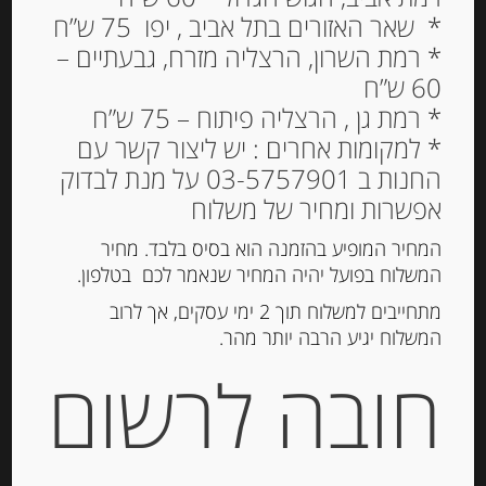
* שאר האזורים בתל אביב , יפו 75 ש”ח
* רמת השרון, הרצליה מזרח, גבעתיים –
60 ש”ח
* רמת גן , הרצליה פיתוח – 75 ש”ח
* למקומות אחרים : יש ליצור קשר עם
החנות ב 03-5757901 על מנת לבדוק
אפשרות ומחיר של משלוח
המחיר המופיע בהזמנה הוא בסיס בלבד. מחיר
המשלוח בפועל יהיה המחיר שנאמר לכם בטלפון.
מתחייבים למשלוח תוך 2 ימי עסקים, אך לרוב
המשלוח יגיע הרבה יותר מהר.
רביולי במילוי גבינות
חובה לרשום
ואגסים, 500 גרם
56.00
₪
מחיר ל 100 גרם: 11.20 ש"ח