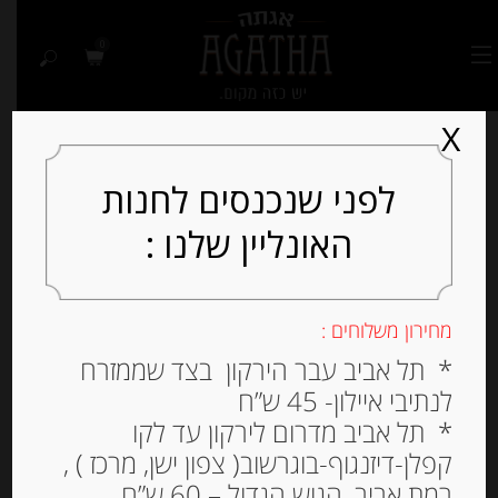
0
X
לפני שנכנסים לחנות
האונליין שלנו :
מחירון משלוחים :
* תל אביב עבר הירקון בצד שממזרח
לנתיבי איילון- 45 ש”ח
* תל אביב מדרום לירקון עד לקו
קפלן-דיזנגוף-בוגרשוב( צפון ישן, מרכז ) ,
רמת אביב, הגוש הגדול – 60 ש”ח