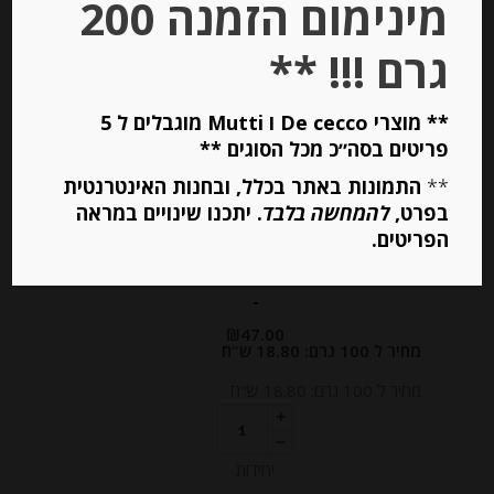
מינימום הזמנה 200
גרם !!! **
** מוצרי De cecco ו Mutti מוגבלים ל 5
פריטים בסה״כ מכל הסוגים **
**
התמונות באתר בכלל, ובחנות האינטרנטית
פסטה ביצים מקמח דורום ותרד
בפרט,
להמחשה בלבד
. יתכנו שינויים במראה
“צ’יפריאני” Tagliolini
הפריטים.
-
₪
47.00
מחיר ל 100 גרם: 18.80 ש"ח
מחיר ל 100 גרם: 18.80 ש"ח
יחידות