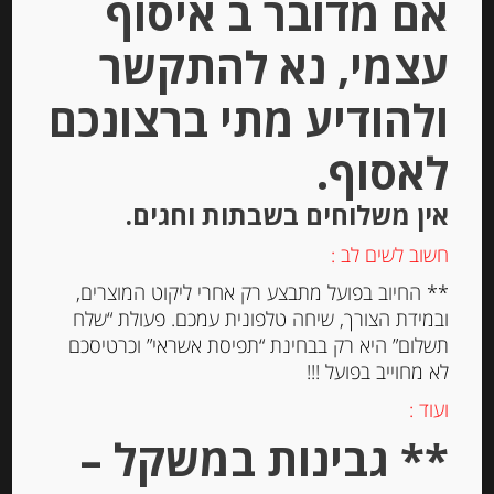
אם מדובר ב איסוף
עצמי, נא להתקשר
פסטה סמולינה מקמח דורום דיונון שחור
calamarata-nero-seppia
ולהודיע מתי ברצונכם
לאסוף.
-
₪
19.00
מחיר ל 100 גרם: 3.80 ש"ח
אין משלוחים בשבתות וחגים.
מחיר ל 100 גרם: 3.80 ש"ח
חשוב לשים לב :
** החיוב בפועל מתבצע רק אחרי ליקוט המוצרים,
ובמידת הצורך, שיחה טלפונית עמכם. פעולת “שלח
יחידות
תשלום” היא רק בבחינת “תפיסת אשראי” וכרטיסכם
לא מחוייב בפועל !!!
הוספה לסל
ועוד :
** גבינות במשקל –
Out of
Stock