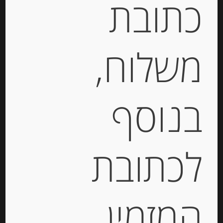
כתובת
הוספה לסל
משלוח,
מק"ט:
8002367015804
בנוסף
קטגוריות:
פסטה ואורז
,
פסטה טריה
תגית:
רביולי
לכתובת
תיאור
רביולי במילוי גבינות ואגסים
Raviolini with cheese and
המזמין
pears Jemporin