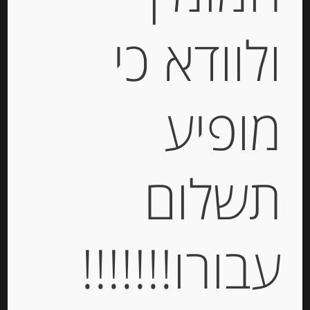
ולוודא כי
חרדל דיז’ון “Fallot” מעודן
מופיע
-
₪
25.00
תשלום
יחידות
הוספה לסל
עבורו!!!!!!!