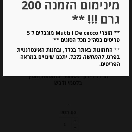
מינימום הזמנה 200
גרם !!! **
** מוצרי De cecco ו Mutti מוגבלים ל 5
פריטים בסה״כ מכל הסוגים **
**
התמונות באתר בכלל, ובחנות האינטרנטית
בפרט,
להמחשה בלבד
. יתכנו שינויים במראה
הפריטים.
חרדל דיז’ון “Fallot” בתוספת חומץ
בלסמי ודבש
-
₪
31.00