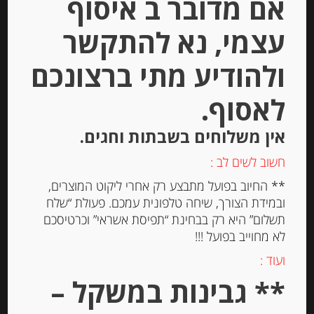
אם מדובר ב איסוף
עצמי, נא להתקשר
ולהודיע מתי ברצונכם
לאסוף.
חרדל דיז’ון “Fallot” בתוספת קאסיס
אין משלוחים בשבתות וחגים.
דה דיז’ון
חשוב לשים לב :
** החיוב בפועל מתבצע רק אחרי ליקוט המוצרים,
-
ובמידת הצורך, שיחה טלפונית עמכם. פעולת “שלח
₪
32.00
תשלום” היא רק בבחינת “תפיסת אשראי” וכרטיסכם
לא מחוייב בפועל !!!
ועוד :
יחידות
** גבינות במשקל –
הוספה לסל