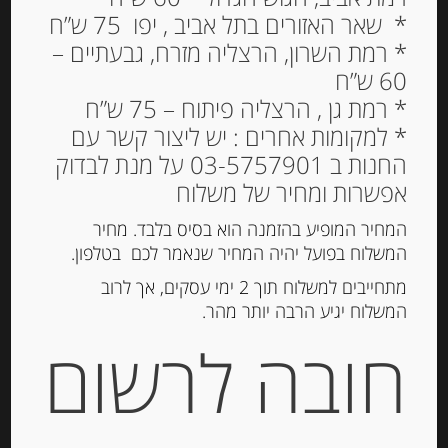
* שאר האזורים בתל אביב , יפו 75 ש”ח
* רמת השרון, הרצליה מזרח, גבעתיים –
60 ש”ח
רוטב איטלקי לתיבול
* רמת גן , הרצליה פיתוח – 75 ש”ח
ומרינדה “Ken’s Steak
* למקומות אחרים : יש ליצור קשר עם
House”
החנות ב 03-5757901 על מנת לבדוק
אפשרות ומחיר של משלוח
29.00
₪
המחיר המופיע בהזמנה הוא בסיס בלבד. מחיר
המלאי אזל
המשלוח בפועל יהיה המחיר שנאמר לכם בטלפון.
מתחייבים למשלוח תוך 2 ימי עסקים, אך לרוב
המשלוח יגיע הרבה יותר מהר.
מק"ט:
3660603004668-1-2
קטגוריות:
חרדל ומיונז
,
רטבים וממרחים
חובה לרשום
תיאור