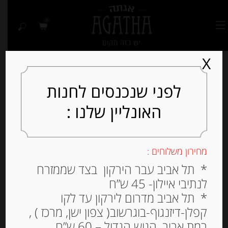
0
X
לפני שנכנסים לחנות
האונליין שלנו :
Out of
Stock
מחירון משלוחים :
* תל אביב עבר הירקון בצד שממזרח
לנתיבי איילון- 45 ש”ח
* תל אביב מדרום לירקון עד לקו
קפלן-דיזנגוף-בוגרשוב( צפון ישן, מרכז ) ,
רמת אביב, הגוש הגדול – 60 ש”ח