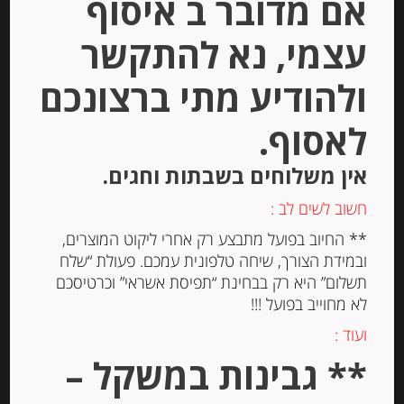
אם מדובר ב איסוף
עצמי, נא להתקשר
חרדל דיז’ון “Fallot” בתוספת אגוזים
ולהודיע מתי ברצונכם
לאסוף.
-
אין משלוחים בשבתות וחגים.
₪
29.00
חשוב לשים לב :
** החיוב בפועל מתבצע רק אחרי ליקוט המוצרים,
יחידות
ובמידת הצורך, שיחה טלפונית עמכם. פעולת “שלח
תשלום” היא רק בבחינת “תפיסת אשראי” וכרטיסכם
הוספה לסל
לא מחוייב בפועל !!!
ועוד :
** גבינות במשקל –