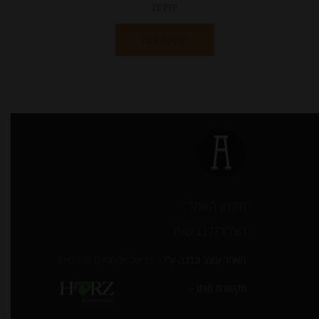
יחידות
הוספה לסל
תקנון האתר
הצהרת נגישות
האתר עוצב ונבנה ע”י –
דיגיטל אקספרס מרקטינג
תקשורת מותג –