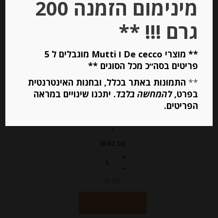
מינימום הזמנה 200
גרם !!! **
** מוצרי De cecco ו Mutti מוגבלים ל 5
פריטים בסה״כ מכל הסוגים **
**
התמונות באתר בכלל, ובחנות האינטרנטית
מארז מיני חרדל דיז’ון “Fallot” עם
בפרט,
להמחשה בלבד
. יתכנו שינויים במראה
תוספות
הפריטים.
-
₪
42.00
יחידות
הוספה לסל