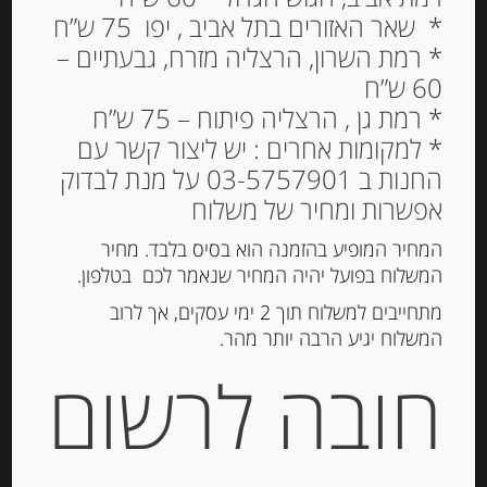
* שאר האזורים בתל אביב , יפו 75 ש”ח
* רמת השרון, הרצליה מזרח, גבעתיים –
60 ש”ח
רוטב חזרת “Weobers”
* רמת גן , הרצליה פיתוח – 75 ש”ח
* למקומות אחרים : יש ליצור קשר עם
24.00
₪
החנות ב 03-5757901 על מנת לבדוק
המלאי אזל
אפשרות ומחיר של משלוח
המחיר המופיע בהזמנה הוא בסיס בלבד. מחיר
המשלוח בפועל יהיה המחיר שנאמר לכם בטלפון.
מק"ט:
3660603004668-1-1
קטגוריה:
חרדל ומיונז
מתחייבים למשלוח תוך 2 ימי עסקים, אך לרוב
המשלוח יגיע הרבה יותר מהר.
חובה לרשום
תיאור
רוטב חזרת “Weobers”