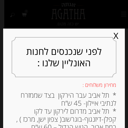
0
X
לפני שנכנסים לחנות
האונליין שלנו :
Out of
Stock
מחירון משלוחים :
* תל אביב עבר הירקון בצד שממזרח
לנתיבי איילון- 45 ש”ח
* תל אביב מדרום לירקון עד לקו
קפלן-דיזנגוף-בוגרשוב( צפון ישן, מרכז ) ,
רמת אביב, הגוש הגדול – 60 ש”ח