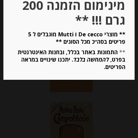
מינימום הזמנה 200
אורז לריזוטו קראנארולי עם כמהין
גרם !!! **
** מוצרי De cecco ו Mutti מוגבלים ל 5
-
פריטים בסה״כ מכל הסוגים **
₪
48.00
**
התמונות באתר בכלל, ובחנות האינטרנטית
בפרט,
להמחשה בלבד
. יתכנו שינויים במראה
הפריטים.
יחידות
הוספה לסל