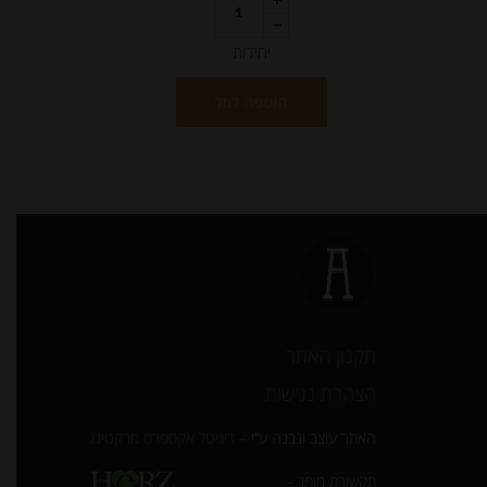
יחידות
הוספה לסל
תקנון האתר
הצהרת נגישות
האתר עוצב ונבנה ע”י –
דיגיטל אקספרס מרקטינג
תקשורת מותג –