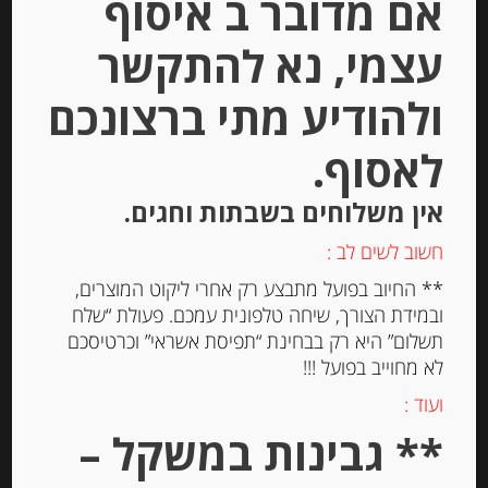
אם מדובר ב איסוף
₪
19.00
מחיר ל 100 גרם: 3.80 ש"ח
עצמי, נא להתקשר
מחיר ל 100 גרם: 3.80 ש"ח
ולהודיע מתי ברצונכם
לאסוף.
יחידות
אין משלוחים בשבתות וחגים.
הוספה לסל
חשוב לשים לב :
** החיוב בפועל מתבצע רק אחרי ליקוט המוצרים,
ובמידת הצורך, שיחה טלפונית עמכם. פעולת “שלח
תשלום” היא רק בבחינת “תפיסת אשראי” וכרטיסכם
לא מחוייב בפועל !!!
ועוד :
** גבינות במשקל –