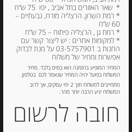
* שאר האזורים בתל אביב , יפו 75 ש”ח
* רמת השרון, הרצליה מזרח, גבעתיים –
60 ש”ח
* רמת גן , הרצליה פיתוח – 75 ש”ח
* למקומות אחרים : יש ליצור קשר עם
החנות ב 03-5757901 על מנת לבדוק
אפשרות ומחיר של משלוח
המחיר המופיע בהזמנה הוא בסיס בלבד. מחיר
ריזוטו להכנה מהירה של
המשלוח בפועל יהיה המחיר שנאמר לכם בטלפון.
סקוטי עם כמהין 210 גרם
מתחייבים למשלוח תוך 2 ימי עסקים, אך לרוב
SCOTTI RISOTTO
המשלוח יגיע הרבה יותר מהר.
CARNAROLI TARTUFO
חובה לרשום
22.00
₪
מחיר ל 100 גרם: 10.48 ש"ח
המלאי אזל