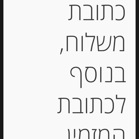
כתובת
מק"ט:
60257131
משלוח,
קטגוריות:
מוצרים חדשים
,
פסטה יבשה ואורז
תיאור
בנוסף
ריזוטו להכנה מהירה של סקוטי
עם כמהין 210 גרם SCOTTI
RISOTTO CARNAROLI
לכתובת
TARTUFO
מידע נוסף
המזמין