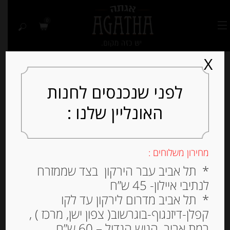
0
X
לפני שנכנסים לחנות
האונליין שלנו :
Out of
Stock
מחירון משלוחים :
* תל אביב עבר הירקון בצד שממזרח
לנתיבי איילון- 45 ש”ח
* תל אביב מדרום לירקון עד לקו
קפלן-דיזנגוף-בוגרשוב( צפון ישן, מרכז ) ,
רמת אביב, הגוש הגדול – 60 ש”ח