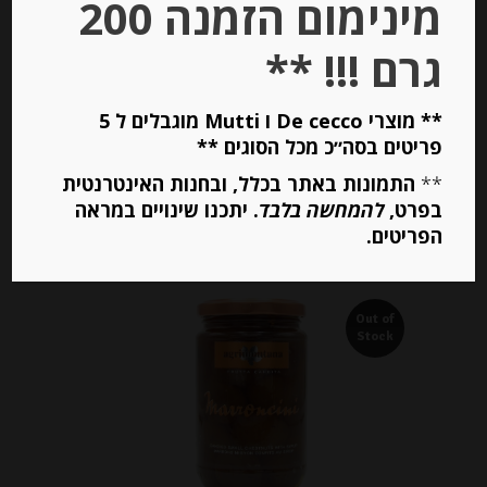
מינימום הזמנה 200
-
₪
41.00
גרם !!! **
מחיר ל 100 גרם: 11.09 ש"ח
מחיר ל 100 גרם: 11.09 ש"ח
** מוצרי De cecco ו Mutti מוגבלים ל 5
פריטים בסה״כ מכל הסוגים **
יחידות
**
התמונות באתר בכלל, ובחנות האינטרנטית
בפרט,
להמחשה בלבד
. יתכנו שינויים במראה
הוספה לסל
הפריטים.
Out of
Stock