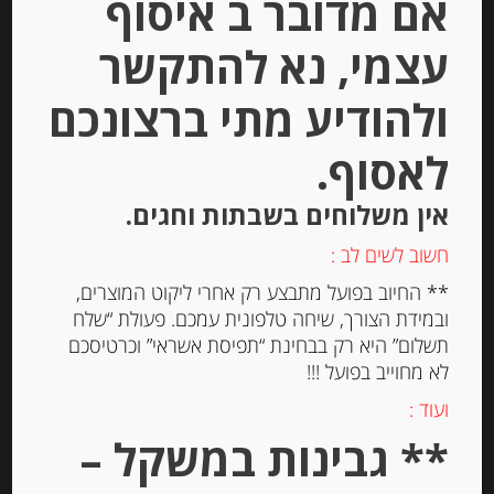
אם מדובר ב איסוף
יחידות
עצמי, נא להתקשר
הוספה לסל
ולהודיע מתי ברצונכם
לאסוף.
אין משלוחים בשבתות וחגים.
חשוב לשים לב :
** החיוב בפועל מתבצע רק אחרי ליקוט המוצרים,
ובמידת הצורך, שיחה טלפונית עמכם. פעולת “שלח
תשלום” היא רק בבחינת “תפיסת אשראי” וכרטיסכם
לא מחוייב בפועל !!!
קרפ ברטון צרפתי בטעם קלאסי
ועוד :
Paysan Breton
** גבינות במשקל –