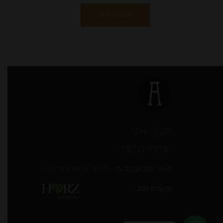
הוספה לסל
תקנון האתר
הצהרת נגישות
האתר עוצב ונבנה ע”י –
דיגיטל אקספרס מרקטינג
תקשורת מותג –