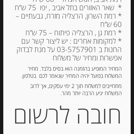
* שאר האזורים בתל אביב , יפו 75 ש”ח
ריצ’יארלי- מאפה שקדים
* רמת השרון, הרצליה מזרח, גבעתיים –
מסורתי מטוסקנה, עם
60 ש”ח
שוקולד 250 גרם ANTICHI
* רמת גן , הרצליה פיתוח – 75 ש”ח
DOLCI DI SIENA –
* למקומות אחרים : יש ליצור קשר עם
RICCIARELLI AL
החנות ב 03-5757901 על מנת לבדוק
CIOCCOLATO
אפשרות ומחיר של משלוח
68.00
₪
המחיר המופיע בהזמנה הוא בסיס בלבד. מחיר
מחיר ל 100 גרם: 27.20 ש"ח
המשלוח בפועל יהיה המחיר שנאמר לכם בטלפון.
מתחייבים למשלוח תוך 2 ימי עסקים, אך לרוב
המשלוח יגיע הרבה יותר מהר.
הוספה לסל
חובה לרשום
מק"ט:
8024724000094
קטגוריות:
מוצרים חדשים
,
שוקולד, נוגט, עוגיות