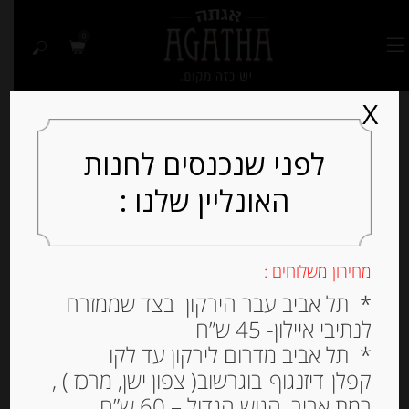
0
X
לפני שנכנסים לחנות
האונליין שלנו :
מחירון משלוחים :
* תל אביב עבר הירקון בצד שממזרח
לנתיבי איילון- 45 ש”ח
* תל אביב מדרום לירקון עד לקו
קפלן-דיזנגוף-בוגרשוב( צפון ישן, מרכז ) ,
רמת אביב, הגוש הגדול – 60 ש”ח