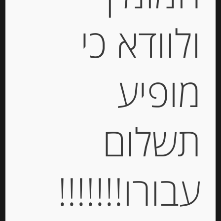
ולוודא כי
מופיע
קרפ ברטון צרפתי בטעם וניל Paysan
תשלום
Breton
-
עבורו!!!!!!!
₪
41.00
מחיר ל 100 גרם: 11.09 ש"ח
מחיר ל 100 גרם: 11.09 ש"ח