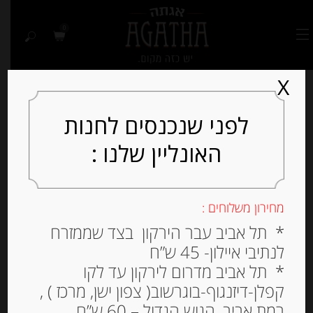
0
X
לפני שנכנסים לחנות
האונליין שלנו :
מחירון משלוחים :
* תל אביב עבר הירקון בצד שממזרח
לנתיבי איילון- 45 ש”ח
* תל אביב מדרום לירקון עד לקו
קפלן-דיזנגוף-בוגרשוב( צפון ישן, מרכז ) ,
רמת אביב, הגוש הגדול – 60 ש”ח