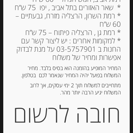
* שאר האזורים בתל אביב , יפו 75 ש”ח
* רמת השרון, הרצליה מזרח, גבעתיים –
60 ש”ח
ריצ’יארלי- מאפה שקדים
* רמת גן , הרצליה פיתוח – 75 ש”ח
מסורתי מטוסקנה 250 גרם
* למקומות אחרים : יש ליצור קשר עם
ANTICHI DOLCI DI SIENA
החנות ב 03-5757901 על מנת לבדוק
– RICCIARELLI
אפשרות ומחיר של משלוח
68.00
₪
המחיר המופיע בהזמנה הוא בסיס בלבד. מחיר
המשלוח בפועל יהיה המחיר שנאמר לכם בטלפון.
מחיר ל 100 גרם: 27.20 ש"ח
מתחייבים למשלוח תוך 2 ימי עסקים, אך לרוב
המשלוח יגיע הרבה יותר מהר.
חובה לרשום
הוספה לסל
מק"ט:
8024724001077