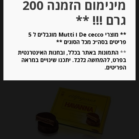
מינימום הזמנה 200
-
גרם !!! **
₪
39.00
מחיר ל 100 גרם: 9.75 ש"ח
מחיר ל 100 גרם: 9.75 ש"ח
** מוצרי De cecco ו Mutti מוגבלים ל 5
פריטים בסה״כ מכל הסוגים **
**
התמונות באתר בכלל, ובחנות האינטרנטית
יחידות
בפרט,
להמחשה בלבד
. יתכנו שינויים במראה
הפריטים.
הוספה לסל