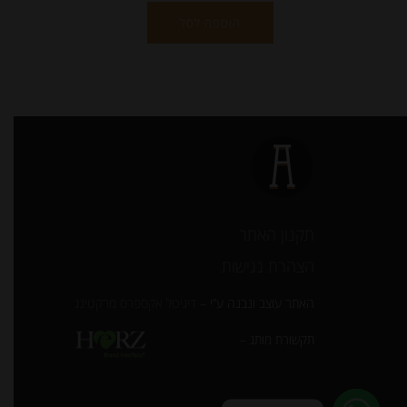
הוספה לסל
תקנון האתר
הצהרת נגישות
האתר עוצב ונבנה ע”י –
דיגיטל אקספרס מרקטינג
תקשורת מותג –