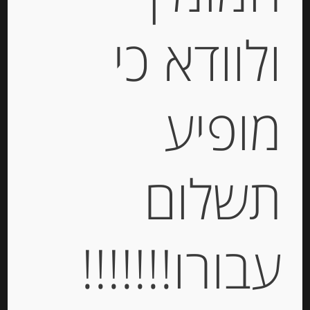
ולוודא כי
מופיע
גריסיני איטלקי 300 גרם CASA
VECCHIO MULINO עם ניחוח כמהין
תשלום
-
₪
34.00
מחיר ל 100 גרם: 12.67 ש"ח
מחיר ל 100 גרם: 12.67 ש"ח
עבורו!!!!!!!
יחידות