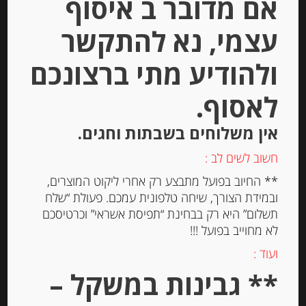
אם מדובר ב איסוף
הוספה לסל
עצמי, נא להתקשר
ולהודיע מתי ברצונכם
לאסוף.
אין משלוחים בשבתות וחגים.
חשוב לשים לב :
** החיוב בפועל מתבצע רק אחרי ליקוט המוצרים,
ובמידת הצורך, שיחה טלפונית עמכם. פעולת “שלח
צנימים מעושרים בדגנים Heudebert
תשלום” היא רק בבחינת “תפיסת אשראי” וכרטיסכם
לא מחוייב בפועל !!!
ועוד :
-
** גבינות במשקל –
₪
26.00