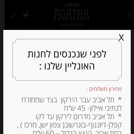
0
X
לפני שנכנסים לחנות
האונליין שלנו :
Out of
Stock
מחירון משלוחים :
* תל אביב עבר הירקון בצד שממזרח
לנתיבי איילון- 45 ש”ח
* תל אביב מדרום לירקון עד לקו
קפלן-דיזנגוף-בוגרשוב( צפון ישן, מרכז ) ,
רמת אביב, הגוש הגדול – 60 ש”ח