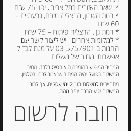
* שאר האזורים בתל אביב , יפו 75 ש”ח
* רמת השרון, הרצליה מזרח, גבעתיים –
60 ש”ח
רקיקים דקים איטלקים 200
* רמת גן , הרצליה פיתוח – 75 ש”ח
גרם CASA VECCHIO
* למקומות אחרים : יש ליצור קשר עם
MULINO עם שמן זית
החנות ב 03-5757901 על מנת לבדוק
אפשרות ומחיר של משלוח
39.00
₪
מחיר ל 100 גרם: 13.00 ש"ח
המחיר המופיע בהזמנה הוא בסיס בלבד. מחיר
המשלוח בפועל יהיה המחיר שנאמר לכם בטלפון.
המלאי אזל
מתחייבים למשלוח תוך 2 ימי עסקים, אך לרוב
המשלוח יגיע הרבה יותר מהר.
מק"ט:
8025848097182
חובה לרשום
קטגוריה:
קרקרים, צנימים, גרסיני
תגיות:
MULINO VECCHIO
,
גריסיני
,
טוסטונים
,
צנימים
,
קרקרים