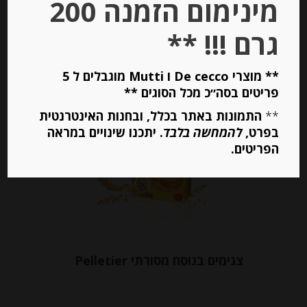
מינימום הזמנה 200
יחידות
גרם !!! **
הוספה לסל
** מוצרי De cecco ו Mutti מוגבלים ל 5
פריטים בסה״כ מכל הסוגים **
**
התמונות באתר בכלל, ובחנות האינטרנטית
Out of
בפרט,
Stock
להמחשה בלבד
. יתכנו שינויים במראה
הפריטים.
צנימים בנוסח מסורתי Pelletier