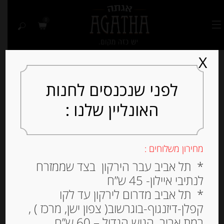
0
X
לפני שנכנסים לחנות
האונליין שלנו :
Out of
Stock
מחירון משלוחים :
* תל אביב עבר הירקון בצד שממזרח
לנתיבי איילון- 45 ש”ח
* תל אביב מדרום לירקון עד לקו
קפלן-דיזנגוף-בוגרשוב( צפון ישן, מרכז ) ,
רמת אביב, הגוש הגדול – 60 ש”ח