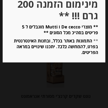
מינימום הזמנה 200
גרם !!! **
יחידות
** מוצרי De cecco ו Mutti מוגבלים ל 5
הוספה לסל
פריטים בסה״כ מכל הסוגים **
**
התמונות באתר בכלל, ובחנות האינטרנטית
בפרט,
להמחשה בלבד
. יתכנו שינויים במראה
הפריטים.
נוגט שקדים קרנצ’י מסורתי אגראמונט