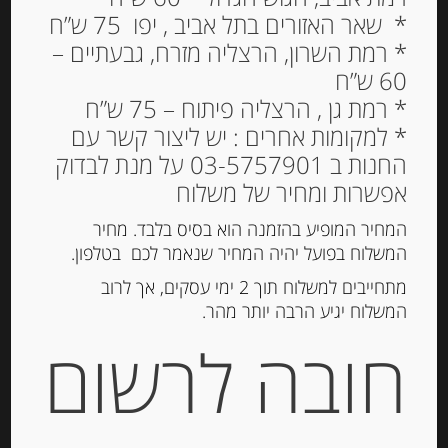
* שאר האזורים בתל אביב , יפו 75 ש”ח
* רמת השרון, הרצליה מזרח, גבעתיים –
שוקולד חלב במילוי אגוז לוז
60 ש”ח
שלמים 130 גרם
* רמת גן , הרצליה פיתוח – 75 ש”ח
NOCCIOLATO CLASSICO
* למקומות אחרים : יש ליצור קשר עם
NOVI
החנות ב 03-5757901 על מנת לבדוק
אפשרות ומחיר של משלוח
34.00
₪
מחיר ל 100 גרם:26.15 ש"ח
המחיר המופיע בהזמנה הוא בסיס בלבד. מחיר
המשלוח בפועל יהיה המחיר שנאמר לכם בטלפון.
המלאי אזל
מתחייבים למשלוח תוך 2 ימי עסקים, אך לרוב
המשלוח יגיע הרבה יותר מהר.
מק"ט:
80006380217085
חובה לרשום
קטגוריות:
מוצרים חדשים
,
שוקולד, נוגט, עוגיות
ומתוקים