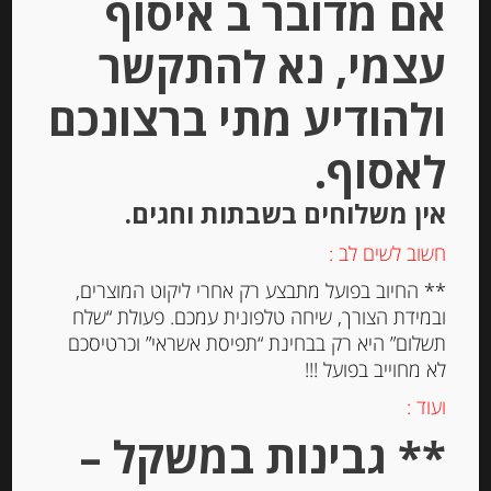
אם מדובר ב איסוף
עצמי, נא להתקשר
Out of
Stock
ולהודיע מתי ברצונכם
לאסוף.
אין משלוחים בשבתות וחגים.
חשוב לשים לב :
** החיוב בפועל מתבצע רק אחרי ליקוט המוצרים,
נוגט רך מסורתי משקדי מרקונה
ובמידת הצורך, שיחה טלפונית עמכם. פעולת “שלח
תשלום” היא רק בבחינת “תפיסת אשראי” וכרטיסכם
לא מחוייב בפועל !!!
-
ועוד :
₪
54.00
** גבינות במשקל –
מחיר ל 100 גרם: 32.67 ש"ח
מחיר ל 100 גרם: 32.67 ש"ח