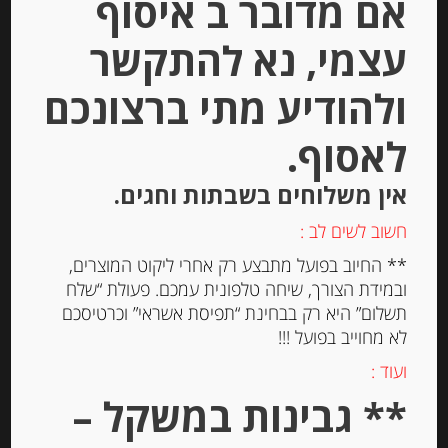
אם מדובר ב איסוף
יחידות
עצמי, נא להתקשר
הוספה לסל
ולהודיע מתי ברצונכם
לאסוף.
אין משלוחים בשבתות וחגים.
חשוב לשים לב :
** החיוב בפועל מתבצע רק אחרי ליקוט המוצרים,
ובמידת הצורך, שיחה טלפונית עמכם. פעולת “שלח
תשלום” היא רק בבחינת “תפיסת אשראי” וכרטיסכם
לא מחוייב בפועל !!!
נוגט קראנצ’י מסורתי משקדי מרקונה
ועוד :
** גבינות במשקל –