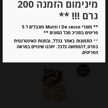
מינימום הזמנה 200
-
₪
55.00
גרם !!! **
מחיר ל 100 גרם: 36.67 ש"ח
מחיר ל 100 גרם: 36.67 ש"ח
** מוצרי De cecco ו Mutti מוגבלים ל 5
פריטים בסה״כ מכל הסוגים **
יחידות
**
התמונות באתר בכלל, ובחנות האינטרנטית
בפרט,
להמחשה בלבד
. יתכנו שינויים במראה
הוספה לסל
הפריטים.
Out of
Stock