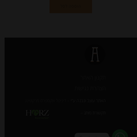
הוספה לסל
תקנון האתר
הצהרת נגישות
האתר עוצב ונבנה ע”י –
דיגיטל אקספרס מרקטינג
תקשורת מותג –