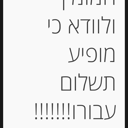
ולוודא כי
מופיע
נוגט שקדים קרנצ’י מסורתי גירלאצ’ה
תשלום
שקדים 150 גרם TURRON DE
GUIRLONCHE ALMENDRA
-
עבורו!!!!!!!
₪
56.00
מחיר ל 100 מ"ל : 37.34 ש"ח
מחיר ל 100 מ"ל : 37.34 ש"ח