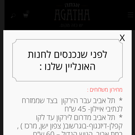
0
X
לפני שנכנסים לחנות
האונליין שלנו :
מחירון משלוחים :
* תל אביב עבר הירקון בצד שממזרח
לנתיבי איילון- 45 ש”ח
* תל אביב מדרום לירקון עד לקו
קפלן-דיזנגוף-בוגרשוב( צפון ישן, מרכז ) ,
רמת אביב, הגוש הגדול – 60 ש”ח