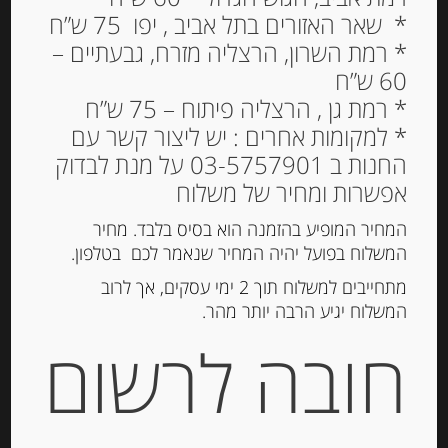
* שאר האזורים בתל אביב , יפו 75 ש”ח
* רמת השרון, הרצליה מזרח, גבעתיים –
60 ש”ח
שוקולד חלב דובאי במילוי
* רמת גן , הרצליה פיתוח – 75 ש”ח
קרם פיסטוק וקדאיף 130
* למקומות אחרים : יש ליצור קשר עם
גרם DUBAI CHOCOLATE
החנות ב 03-5757901 על מנת לבדוק
PISTACHO Y KADAIF
אפשרות ומחיר של משלוח
המחיר המופיע בהזמנה הוא בסיס בלבד. מחיר
86.00
₪
המשלוח בפועל יהיה המחיר שנאמר לכם בטלפון.
מחיר ל 100 גרם:66.16 ש"ח
מתחייבים למשלוח תוך 2 ימי עסקים, אך לרוב
המשלוח יגיע הרבה יותר מהר.
חובה לרשום
הוספה לסל
מק"ט:
95960369