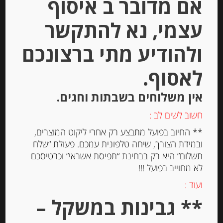
אם מדובר ב איסוף
מחיר ל 100 גרם: 22.12 ש"ח
עצמי, נא להתקשר
יחידות
ולהודיע מתי ברצונכם
הוספה לסל
לאסוף.
אין משלוחים בשבתות וחגים.
Out of
Stock
חשוב לשים לב :
** החיוב בפועל מתבצע רק אחרי ליקוט המוצרים,
ובמידת הצורך, שיחה טלפונית עמכם. פעולת “שלח
תשלום” היא רק בבחינת “תפיסת אשראי” וכרטיסכם
לא מחוייב בפועל !!!
ועוד :
** גבינות במשקל –
ערמונים שלמים קלופים