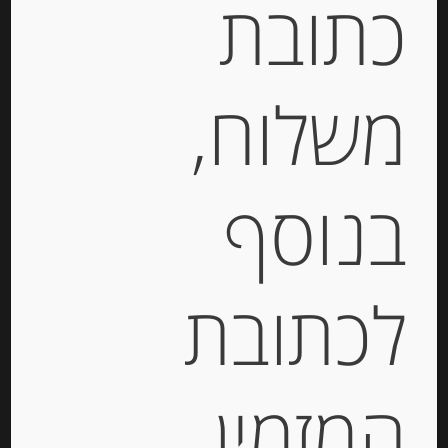
כתובת
מק"ט:
8410495010903
קטגוריות:
מוצרים חדשים
,
שוקולד, נוגט, עוגיות
ומתוקים
משלוח,
תיאור
בנוסף
שוקולד חלב מעולה עם קוקוס – “Xocolata
Jolonch”
תוצרת ספרד
100 גרם
לכתובת
מידע נוסף
המזמין