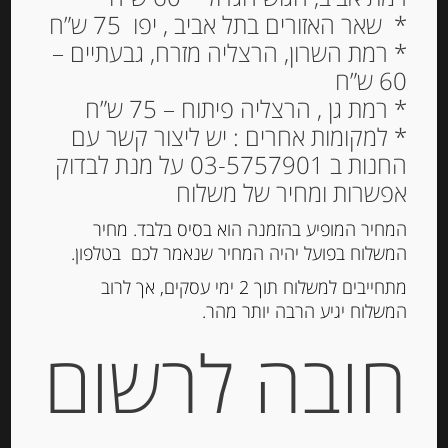
* שאר האזורים בתל אביב , יפו 75 ש”ח
* רמת השרון, הרצליה מזרח, גבעתיים –
60 ש”ח
* רמת גן , הרצליה פיתוח – 75 ש”ח
* למקומות אחרים : יש ליצור קשר עם
שוקולד חלב מעולה עם
החנות ב 03-5757901 על מנת לבדוק
קוקוס – “Xocolata
אפשרות ומחיר של משלוח
Jolonch”
המחיר המופיע בהזמנה הוא בסיס בלבד. מחיר
32.00
המשלוח בפועל יהיה המחיר שנאמר לכם בטלפון.
₪
מחיר ל 100 גרם: 29.00 ש"ח
מתחייבים למשלוח תוך 2 ימי עסקים, אך לרוב
המשלוח יגיע הרבה יותר מהר.
חובה לרשום
הוספה לסל