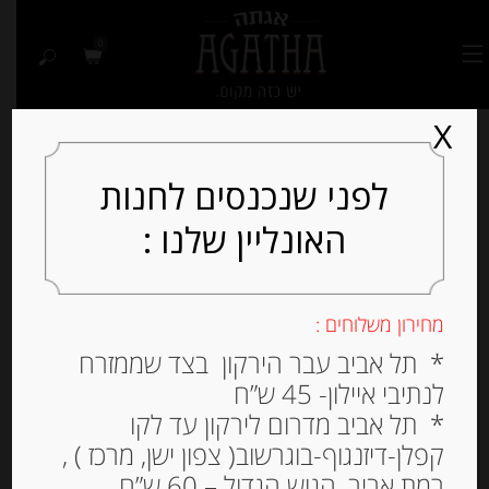
0
X
לפני שנכנסים לחנות
האונליין שלנו :
מחירון משלוחים :
* תל אביב עבר הירקון בצד שממזרח
לנתיבי איילון- 45 ש”ח
* תל אביב מדרום לירקון עד לקו
קפלן-דיזנגוף-בוגרשוב( צפון ישן, מרכז ) ,
רמת אביב, הגוש הגדול – 60 ש”ח