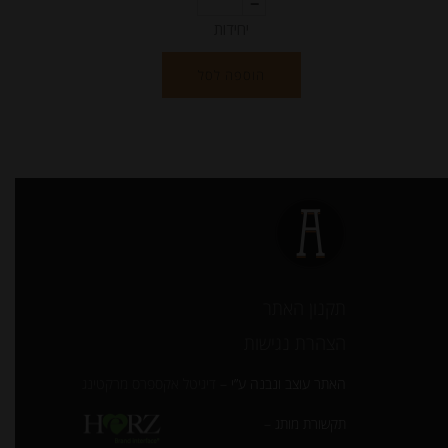
יחידות
הוספה לסל
תקנון האתר
הצהרת נגישות
האתר עוצב ונבנה ע”י –
דיגיטל אקספרס מרקטינג
תקשורת מותג –