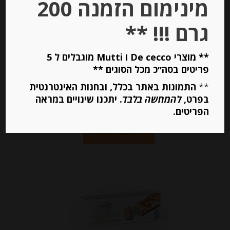
מינימום הזמנה 200
גרם !!! **
-
₪
59.00
מחיר ל 100 גרם: 14.05 ש"ח
** מוצרי De cecco ו Mutti מוגבלים ל 5
פריטים בסה״כ מכל הסוגים **
מחיר ל 100 גרם: 14.05 ש"ח
**
התמונות באתר בכלל, ובחנות האינטרנטית
בפרט,
להמחשה בלבד
. יתכנו שינויים במראה
יחידות
הפריטים.
הוספה לסל