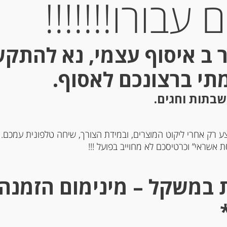
עבורו!!!!!!!
 ב איסוף עצמי, נא להתק
מתי ברצונכם לאסוף.
שבתות וחגים.
ע רק אחרי ליקוט המוצרים, ובמידת הצורך, שיחה טלפונית עמכם.
 אשראי” וכרטיסכם לא מחוייב בפועל !!!
 שקדים קרנצ’י מסורתי
נוגט קראנצ’י מסורתי משק
אגראמונט
מרקונה