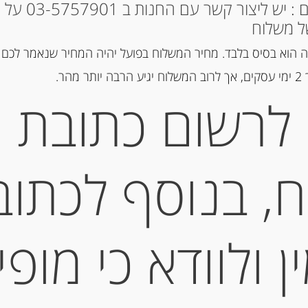
* למקומות אחרים : י
ל משלוח
הוספה ל
 הוא בסיס בלבד. מחיר המשלוח בפועל יהיה המחיר שנאמר לכם 
הר.
מק"ט:
8410495000584
לרשום כתובת
קטגוריות:
מוצרים חדשים
,
שוקולד
תיאור
, בנוסף לכתוב
שוקולד חלב מעולה עם שקדים – “colata Jolonch
תוצרת ספרד
 ולוודא כי מופי
200 גרם
מידע נוסף