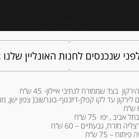
חנות אונליין
קייטרינג
ה
פני שנכנסים לחנות האונליין שלנו :
ון בצד שממזרח לנתיבי איילון- 45 ש”ח
שוקולד חלב מעול
ירקון עד לקו קפלן-דיזנגוף-בוגרשוב( צפון ישן, מרכ
“Xocolata Jolonch”
54.00
₪
ביב , יפו 75 ש”ח
מחיר ל 100 גרם:27.00 ש"ח
ה מזרח, גבעתיים – 60 ש”ח
תוח – 75 ש”ח