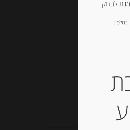
ש ליצור קשר עם החנות ב 03-5757901 על מנת לבדוק
סל
בטלפון.
, נוגט, עוגיות ומתוקים
ת
Xo”
ע