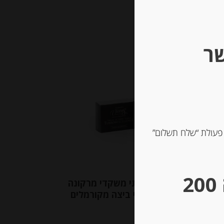
שר
 פעולת “שלח תשלום”
** גבינות במשקל – מינימום הזמנה 200
די
נוגט רך מסורתי משקדי מרקונה
בציפוי חלמוני ביצה מקורמלים