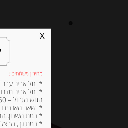
0
על אגתה
מסעדה
X
ל
מחירון משלוחים :
* תל אביב עבר הירק
* תל אביב מדרום ל
הגוש הגדול – 60 ש”ח
* שאר האזורים בתל א
* רמת השרון, הרצלי
* רמת גן , הרצליה פי