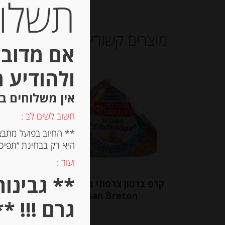
תשלום 
מוצרים קשורים
אם מדובר
ולהודיע 
אין משלוחים ב
חשוב לשים לב :
** החיוב בפועל מתבצ
היא רק בבחינת “תפיסת
ועוד :
קרפ ברטון צרפתי בטעם קלאסי
נוגט
Paysan Breton
גרם !!! **