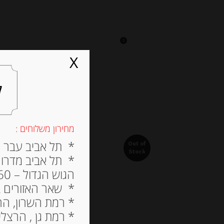
0
על אגתה
מסעדה
X
ל
מחירון משלוחים :
* תל אביב עבר הירק
Out of
Stock
* תל אביב מדרום ל
הגוש הגדול – 60 ש”ח
* שאר האזורים בתל א
* רמת השרון, הרצלי
* רמת גן , הרצליה פי