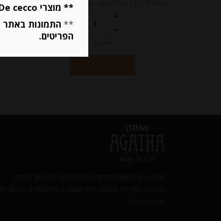
מחיר ל 100 גרם:14.80 ש"ח
מחיר ל 100 גרם:14.80 ש"ח
** מוצרי De cecco ו Mutti מוגבלים ל 5 פריטים בסה״כ מכל הסוגים **
**
התמונות באתר ב
הפריטים.
יחידות
הוספה לסל
מעדנייה ובית אוכל בקונספט ייחודי. מאות סוגים של גבינות,
נקניקים, שמן זית, פסטות, דגים מעושנים ודליקטסים - בייבוא איש
מרחבי העולם.‎