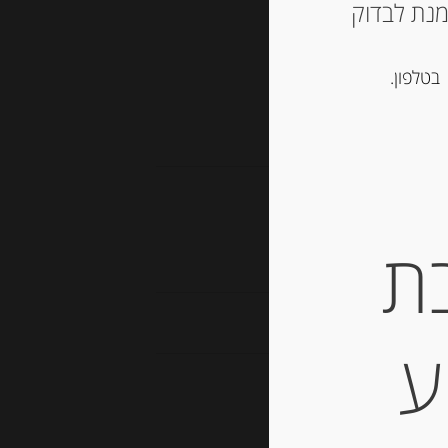
ש ליצור קשר עם החנות ב 03-5757901 על מנת לבדוק
בטלפון.
, נוגט, עוגיות ומתוקים
ת
למים 180 גרם
ע