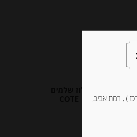
צעות למתנה
צרו קשר
-אור עם אגוזי לוז שלמים
ז ) , רמת אביב,
COTE D’OR LAIT NOISETTEE