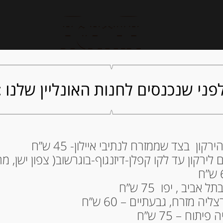
חנות אונליין
קייטרינג
ה
פני שנכנסים לחנות האונליין שלנו :
ון בצד שממזרח לנתיבי איילון- 45 ש”ח
שוקולד חלב קוט ד
ירקון עד לקו קפלן-דיזנגוף-בוגרשוב( צפון ישן, מרכ
180 גרם S
ENTIERES
ביב , יפו 75 ש”ח
44.00
₪
ה מזרח, גבעתיים – 60 ש”ח
מחיר ל 100 גרם:24.45 ש"ח
תוח – 75 ש”ח