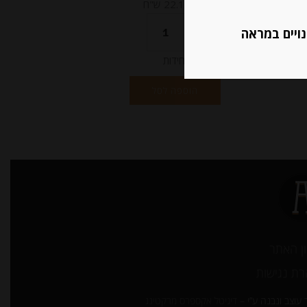
מחיר ל 100 גרם: 22.12 ש"ח
נויים במראה
יחידות
הוספה לסל
ן האתר
ת נגישות
עוצב ונבנה ע”י –
דיגיטל אקספרס מרקטינג