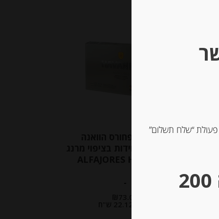
שר
 פעולת “שלח תשלום”
עוגיות אלפחורס הוואנה
קלאסיות, 6 יחידות בציפוי מרנג
ALFAJORES HAVANNA
** גבינות במשקל – מינימום הזמנה 200
-
₪
73.00
מחיר ל 100 גרם: 22.12 ש"ח