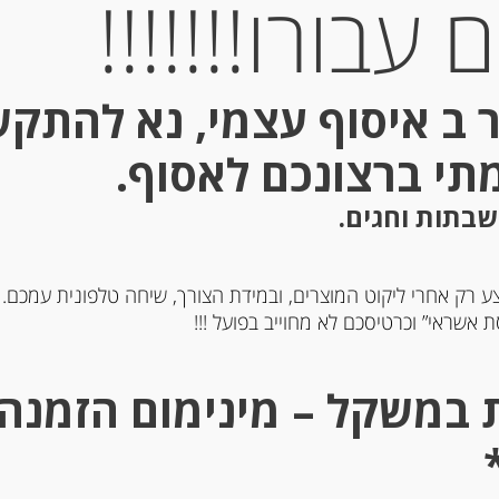
עבורו!!!!!!!
 ב איסוף עצמי, נא להתק
מתי ברצונכם לאסוף.
שבתות וחגים.
ע רק אחרי ליקוט המוצרים, ובמידת הצורך, שיחה טלפונית עמכם.
ם שקדים Spiritosini
חלבה וניל Matis
 אשראי” וכרטיסכם לא מחוייב בפועל !!!
-
-
₪
39.00
₪
37.00
מחיר ל 100 גרם: 9.75 ש"ח