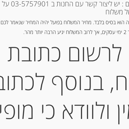
* למקומות אחרים : י
המלאי אזל
ל משלוח
 הוא בסיס בלבד. מחיר המשלוח בפועל יהיה המחיר שנאמר לכם 
מק"ט:
210995063
הר.
קטגוריות:
מוצרים חדשים
,
שוקולד
לרשום כתובת
תיאור
, בנוסף לכתוב
שוקולד חלב קוט ד-אור עם אגוזי לוז ש
מידע נוסף
 ולוודא כי מופי