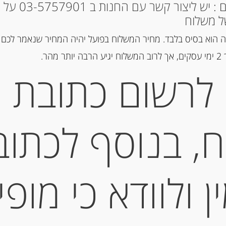
* למקומות אחרים : י
הוספה ל
ל משלוח
 הוא בסיס בלבד. מחיר המשלוח בפועל יהיה המחיר שנאמר לכם 
מק"ט:
8410495000553
הר.
קטגוריות:
מוצרים חדשים
,
שוקולד
לרשום כתובת
תיאור
, בנוסף לכתוב
שוקולד לבן מעולה – “Xocolata Jolonch”
תוצרת ספרד
250 גרם
 ולוודא כי מופי
מידע נוסף