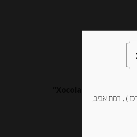
צעות למתנה
צרו קשר
Xocolat”
ז ) , רמת אביב,