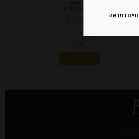
₪
37.00
מחיר ל 100 גרם:14.80 ש"ח
נויים במראה
מחיר ל 100 גרם:14.80 ש"ח
יחידות
הוספה לסל
ן האתר