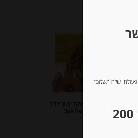
שר
Out of
Stock
 פעולת “שלח תשלום”
עוגיות עם שקדים וג’ינג’ר
** גבינות במשקל – מינימום הזמנה 200
Spiritosine
-