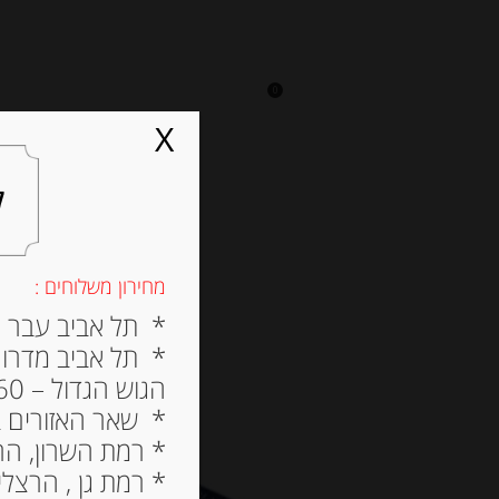
0
על אגתה
מסעדה
X
ל
מחירון משלוחים :
* תל אביב עבר הירק
* תל אביב מדרום ל
הגוש הגדול – 60 ש”ח
* שאר האזורים בתל א
* רמת השרון, הרצלי
* רמת גן , הרצליה פי