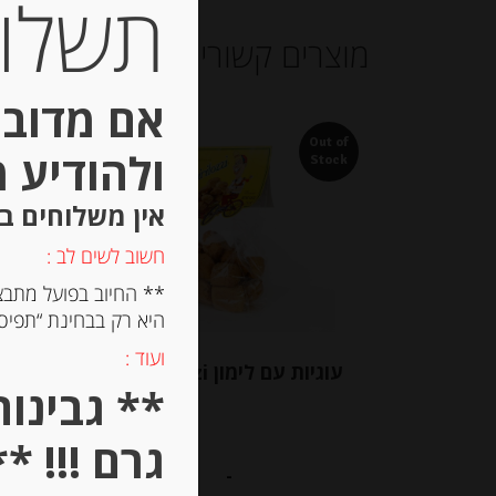
תשלום 
מוצרים קשורים
אם מדובר
Out of
Out of
ולהודיע 
Stock
Stock
אין משלוחים ב
חשוב לשים לב :
** החיוב בפועל מתבצ
היא רק בבחינת “תפיסת
ועוד :
עוגיות עם לימון Spiritozzi
קרפ ב
וחמאה מלוחה
גרם !!! **
-