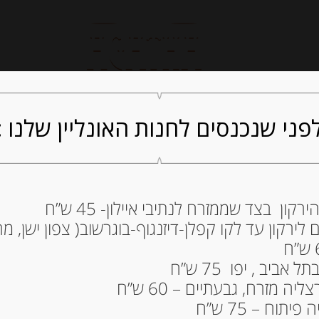
חנות אונליין
קייטרינג
ה
פני שנכנסים לחנות האונליין שלנו :
ון בצד שממזרח לנתיבי איילון- 45 ש”ח
שוקולד לבן מעולה – “a Jolonch
ירקון עד לקו קפלן-דיזנגוף-בוגרשוב( צפון ישן, מרכ
54.00
₪
מחיר ל 100 גרם: 21.60 ש"ח
ביב , יפו 75 ש”ח
ה מזרח, גבעתיים – 60 ש”ח
תוח – 75 ש”ח