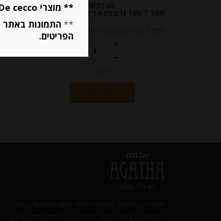
₪
37.00
** מוצרי De cecco ו Mutti מוגבלים ל 5 פריטים בסה״כ מכל הסוגים **
מחיר ל 100 גרם:14.80 ש"ח
מחיר ל 100 גרם: 17.83 ש"ח
**
התמונות באתר ב
מחיר ל 100 גרם:14.80 ש"ח
מחיר ל 100 גרם: 17.83 ש"ח
הפריטים.
יחידות
הוספה לסל
מעדנייה ובית אוכל בקונספט ייחודי. מאות סוגים של גבינות,
נקניקים, שמן זית, פסטות, דגים מעושנים ודליקטסים - בייבוא איש