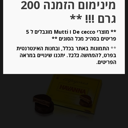
מינימום הזמנה 200
₪
74.00
מחיר ל 100 גרם: 17.62 ש"ח
גרם !!! **
מחיר ל 100 גרם: 17.62 ש"ח
** מוצרי De cecco ו Mutti מוגבלים ל 5
פריטים בסה״כ מכל הסוגים **
יחידות
**
התמונות באתר בכלל, ובחנות האינטרנטית
הוספה לסל
בפרט,
להמחשה בלבד
. יתכנו שינויים במראה
הפריטים.