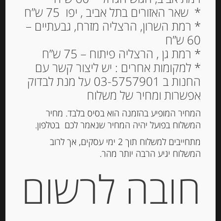
* שאר האזורים בתל אביב , יפו 75 ש”ח
* רמת השרון, הרצליה מזרח, גבעתיים –
60 ש”ח
שוקולד לבן 100 גרם עם
* רמת גן , הרצליה פיתוח – 75 ש”ח
פטל ויוגורט XOCOLATA
* למקומות אחרים : יש ליצור קשר עם
JOLONCH BY ALBERT
החנות ב 03-5757901 על מנת לבדוק
ADRIA
אפשרות ומחיר של משלוח
43.00
₪
המחיר המופיע בהזמנה הוא בסיס בלבד. מחיר
המשלוח בפועל יהיה המחיר שנאמר לכם בטלפון.
מחיר ל 100 גרם: 43.00 ש"ח
מתחייבים למשלוח תוך 2 ימי עסקים, אך לרוב
המלאי אזל
המשלוח יגיע הרבה יותר מהר.
חובה לרשום
מק"ט:
8410495954375
קטגוריות:
מוצרים חדשים
,
שוקולד, נוגט, עוגיות
ומתוקים