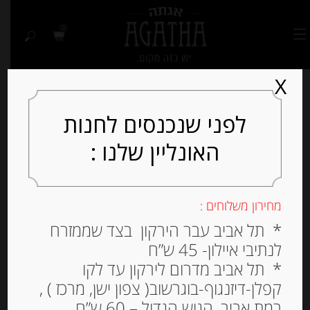
0
X
לפני שנכנסים לחנות
האונליין שלנו :
Out of
Stock
מחירון משלוחים :
* תל אביב עבר הירקון בצד שממזרח
לנתיבי איילון- 45 ש”ח
* תל אביב מדרום לירקון עד לקו
קפלן-דיזנגוף-בוגרשוב( צפון ישן, מרכז ) ,
רמת אביב, הגוש הגדול – 60 ש”ח