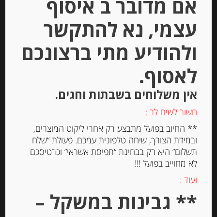
אם מדובר ב איסוף
יחידות
עצמי, נא להתקשר
הוספה לסל
ולהודיע מתי ברצונכם
לאסוף.
Out of
Stock
אין משלוחים בשבתות וחגים.
חשוב לשים לב :
** החיוב בפועל מתבצע רק אחרי ליקוט המוצרים,
ובמידת הצורך, שיחה טלפונית עמכם. פעולת “שלח
תשלום” היא רק בבחינת “תפיסת אשראי” וכרטיסכם
לא מחוייב בפועל !!!
ערמונים שלמים בסירופ 420 גרם
ועוד :
** גבינות במשקל –
-