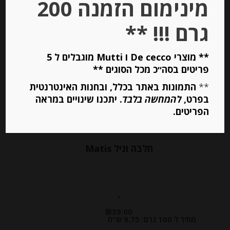
מינימום הזמנה 200
גרם !!! **
** מוצרי De cecco ו Mutti מוגבלים ל 5
פריטים בסה״כ מכל הסוגים **
**
התמונות באתר בכלל, ובחנות האינטרנטית
בפרט,
להמחשה בלבד
. יתכנו שינויים במראה
הפריטים.
חלבה וניל Matis
-
₪
39.00
מחיר ל 100 גרם: 9.75 ש"ח