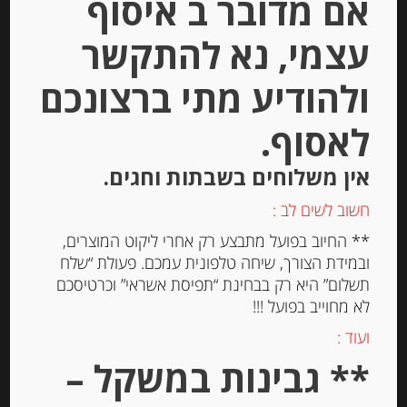
אם מדובר ב איסוף
Out of
Stock
עצמי, נא להתקשר
ולהודיע מתי ברצונכם
לאסוף.
אין משלוחים בשבתות וחגים.
קוקו נוגט עם שוקולד 300 גר
חשוב לשים לב :
** החיוב בפועל מתבצע רק אחרי ליקוט המוצרים,
ובמידת הצורך, שיחה טלפונית עמכם. פעולת “שלח
-
תשלום” היא רק בבחינת “תפיסת אשראי” וכרטיסכם
₪
93.00
לא מחוייב בפועל !!!
ועוד :
** גבינות במשקל –
יחידות
הוספה לסל