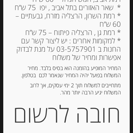
* שאר האזורים בתל אביב , יפו 75 ש”ח
* רמת השרון, הרצליה מזרח, גבעתיים –
60 ש”ח
שוקולד מריר בלגי עם תפוז
* רמת גן , הרצליה פיתוח – 75 ש”ח
85 גרם של CAFE TASSE
* למקומות אחרים : יש ליצור קשר עם
החנות ב 03-5757901 על מנת לבדוק
26.00
₪
אפשרות ומחיר של משלוח
מחיר ל 100 גרם: 30.58 ש"ח
המחיר המופיע בהזמנה הוא בסיס בלבד. מחיר
המלאי אזל
המשלוח בפועל יהיה המחיר שנאמר לכם בטלפון.
מתחייבים למשלוח תוך 2 ימי עסקים, אך לרוב
מק"ט:
400219517200
המשלוח יגיע הרבה יותר מהר.
קטגוריה:
שוקולד, נוגט, עוגיות ומתוקים
חובה לרשום
תיאור