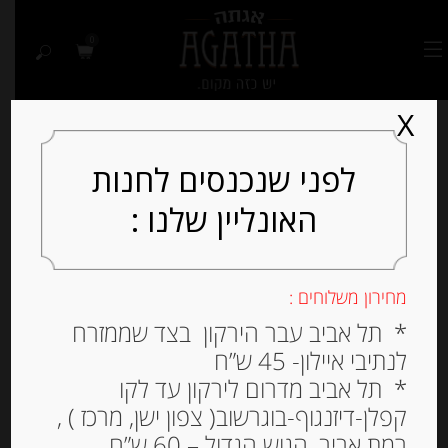
0
X
לפני שנכנסים לחנות
האונליין שלנו :
Out of
Stock
מחירון משלוחים :
* תל אביב עבר הירקון בצד שממזרח
לנתיבי איילון- 45 ש”ח
* תל אביב מדרום לירקון עד לקו
קפלן-דיזנגוף-בוגרשוב( צפון ישן, מרכז ) ,
רמת אביב, הגוש הגדול – 60 ש”ח