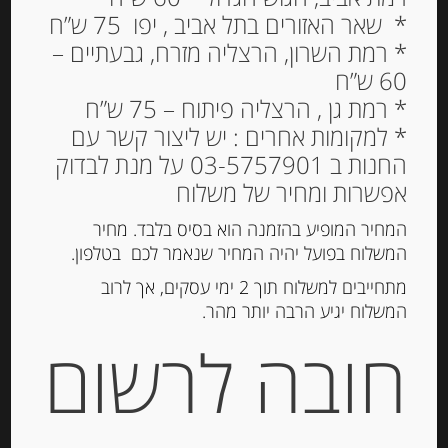
* שאר האזורים בתל אביב , יפו 75 ש”ח
* רמת השרון, הרצליה מזרח, גבעתיים –
60 ש”ח
שמן זית איטלקי כתית
* רמת גן , הרצליה פיתוח – 75 ש”ח
מעולה 100 מ”ל “סנטה
* למקומות אחרים : יש ליצור קשר עם
טאה” MONOCULTIVAR
החנות ב 03-5757901 על מנת לבדוק
LECCINO
אפשרות ומחיר של משלוח
38.00
₪
המחיר המופיע בהזמנה הוא בסיס בלבד. מחיר
המשלוח בפועל יהיה המחיר שנאמר לכם בטלפון.
מחיר ל 100 מ"ל : 38.00 ש"ח
מתחייבים למשלוח תוך 2 ימי עסקים, אך לרוב
המלאי אזל
המשלוח יגיע הרבה יותר מהר.
חובה לרשום
מק"ט:
8009345000272
קטגוריות:
מוצרים חדשים
,
שמן וחומץ
תגית:
שמן זית