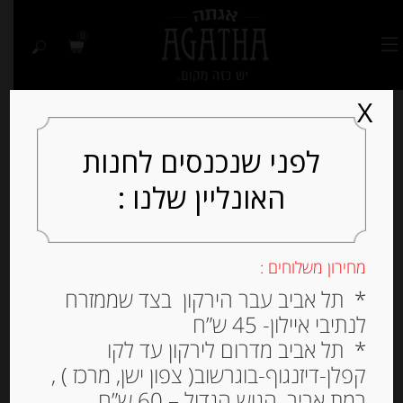
0
X
לפני שנכנסים לחנות
האונליין שלנו :
Out of
Stock
מחירון משלוחים :
* תל אביב עבר הירקון בצד שממזרח
לנתיבי איילון- 45 ש”ח
* תל אביב מדרום לירקון עד לקו
קפלן-דיזנגוף-בוגרשוב( צפון ישן, מרכז ) ,
רמת אביב, הגוש הגדול – 60 ש”ח