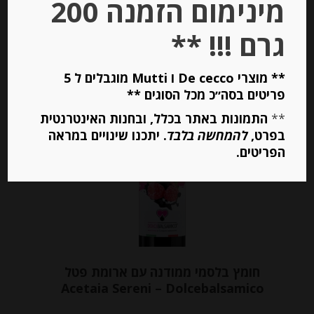
מינימום הזמנה 200
גרם !!! **
יחידות
הוספה לסל
** מוצרי De cecco ו Mutti מוגבלים ל 5
פריטים בסה״כ מכל הסוגים **
**
התמונות באתר בכלל, ובחנות האינטרנטית
Out of
בפרט,
להמחשה בלבד
. יתכנו שינויים במראה
Stock
הפריטים.
חומץ בלסמי ממודנה עם ארומת פטל
Acetaia Sereni – Dolcebalsamico