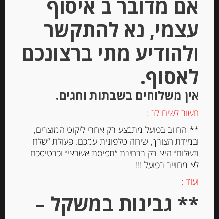
אם מדובר ב איסוף
עצמי, נא להתקשר
ולהודיע מתי ברצונכם
לאסוף.
אין משלוחים בשבתות וחגים.
חשוב לשים לב :
שמן זית איטלקי 250 מ”ל כתית מעולה
** החיוב בפועל מתבצע רק אחרי ליקוט המוצרים,
בארומת צילי חריף
ובמידת הצורך, שיחה טלפונית עמכם. פעולת “שלח
תשלום” היא רק בבחינת “תפיסת אשראי” וכרטיסכם
לא מחוייב בפועל !!!
-
ועוד :
₪
49.00
מחיר ל 100 גרם: 19.60 ש"ח
** גבינות במשקל –
מחיר ל 100 גרם: 19.60 ש"ח