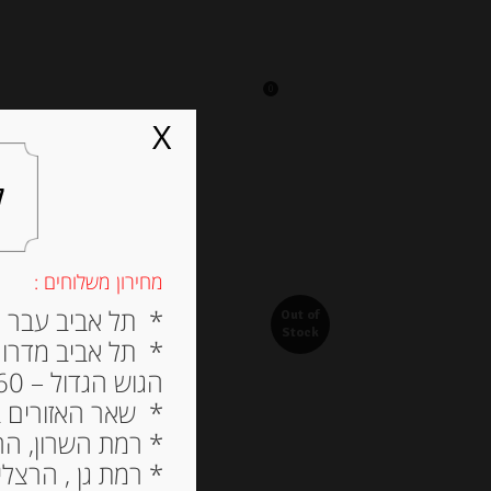
0
על אגתה
מסעדה
X
ל
מחירון משלוחים :
* תל אביב עבר הירק
Out of
Stock
* תל אביב מדרום ל
הגוש הגדול – 60 ש”ח
* שאר האזורים בתל א
* רמת השרון, הרצלי
* רמת גן , הרצליה פי