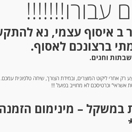
עבורו!!!!!!!
 ב איסוף עצמי, נא להתק
מתי ברצונכם לאסוף.
שבתות וחגים.
ע רק אחרי ליקוט המוצרים, ובמידת הצורך, שיחה טלפונית עמכם.
 אשראי” וכרטיסכם לא מחוייב בפועל !!!
לסמי מצומצם קרמה
חומץ בלסמי ממודנה עם אר
פירות יער etaia Sereni
Dolcebalsamico