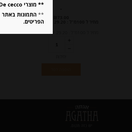
** מוצרי De cecco ו Mutti מוגבלים ל 5 פריטים בסה״כ מכל הסוגים **
-
**
התמונות באתר ב
₪
73.00
הפריטים.
מחיר ל 100מ"ל : 29.20 ש"ח
מחיר ל 100מ"ל : 29.20 ש"ח
יחידות
הוספה לסל