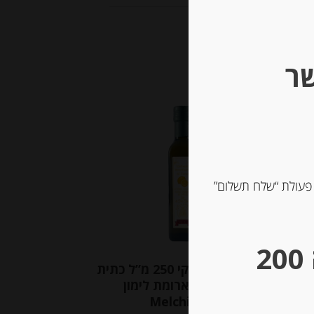
שר
Out of
Stock
 פעולת “שלח תשלום”
** גבינות במשקל – מינימום הזמנה 200
ומת
שמן זית איטלקי 250 מ”ל כתית
Ac –
מעולה בארומת לימון
Melchiorri