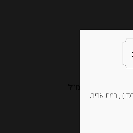
צעות למתנה
צרו קשר
שמן זית איטלקי כתית מעולה 750 מ”ל
ז ) , רמת אביב,
B