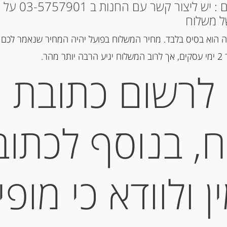
* למקומות אחרים : י
ל משלוח
מק"ט:
8024460175056
 הוא בסיס בלבד. מחיר המשלוח בפועל יהיה המחיר שנאמר לכם 
קטגוריות:
מוצרים חדשים
,
שמן וח
הר.
תגיות:
זיתי קלמטה
,
כתית
,
שמן זית
לרשום כתובת
תיאור
, בנוסף לכתוב
SICILIA IGP
חומציות מקסימלית 0.1%
 ולוודא כי מופי
מידע נוסף