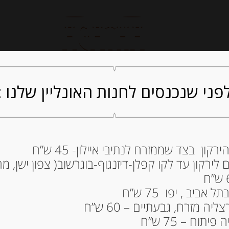
חנות אונליין
קייטרינג
ה
פני שנכנסים לחנות האונליין שלנו :
ון בצד שממזרח לנתיבי איילון- 45 ש”ח
ירקון עד לקו קפלן-דיזנגוף-בוגרשוב( צפון ישן, מרכ
ONO SICILIA IGP
115.00
₪
ביב , יפו 75 ש”ח
מחיר ל 100 מ"ל : 15.34 ש"ח
ה מזרח, גבעתיים – 60 ש”ח
תוח – 75 ש”ח
המלאי אזל