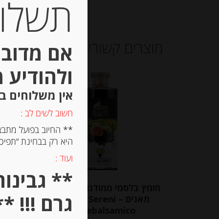
תשלום 
מוצרים קשורים
אם מדובר
ולהודיע 
אין משלוחים ב
חשוב לשים לב :
** החיוב בפועל מתבצ
היא רק בבחינת “תפיסת
ועוד :
חומץ בלסמי ממודנה עם ארומת
ב
גרם !!! **
תאנים Acetaia Sereni –
Dolcebalsamico