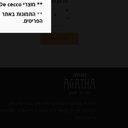
₪
129.00
** מוצרי De cecco ו Mutti מוגבלים ל 5 פריטים בסה״כ מכל הסוגים **
**
התמונות באתר ב
הפריטים.
יחידות
הוספה לסל
מעדנייה ובית אוכל בקונספט ייחודי. מאות סוגים של גבינות,
נקניקים, שמן זית, פסטות, דגים מעושנים ודליקטסים - בייבוא איש
מרחבי העולם.‎