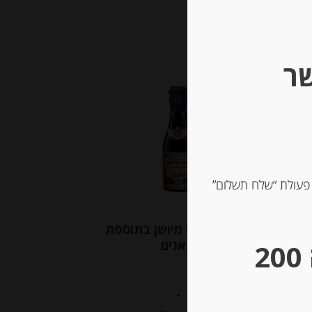
שר
Out of
Stock
 פעולת “שלח תשלום”
פטל
חומץ בלסמי מיושן בתוספת
תאנים
** גבינות במשקל – מינימום הזמנה 200
-