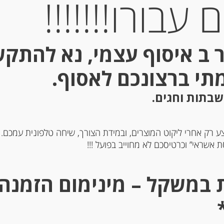
עבורו!!!!!!!
 ב איסוף עצמי, נא להתק
Out of
מתי ברצונכם לאסוף.
Stock
שבתות וחגים.
ע רק אחרי ליקוט המוצרים, ובמידת הצורך, שיחה טלפונית עמכם.
 אשראי” וכרטיסכם לא מחוייב בפועל !!!
צומצם קרמה GLASSY
חומץ בלסמי מיושן בתוספת 
אדום
-
-