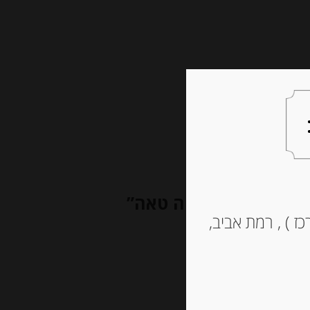
צעות למתנה
צרו קשר
כתית מעולה “סנטה טאה”
ז ) , רמת אביב,