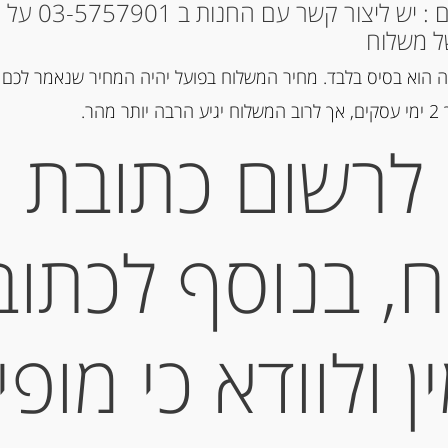
* למקומות אחרים : י
ל משלוח
מק"ט:
8009345201006
 הוא בסיס בלבד. מחיר המשלוח בפועל יהיה המחיר שנאמר לכם 
קטגוריה:
שמן וחומץ
הר.
לרשום כתובת
תיאור
שמן זית כתית מעו
, בנוסף לכתוב
איטליה
TRA VIRGIN OLIVE
 ולוודא כי מופי
מידע נוסף