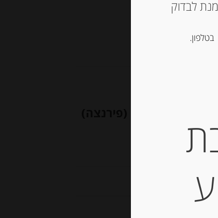
ש ליצור קשר עם החנות ב 03-5757901 על מנת לבדוק
בטלפון.
לה מחבל טוסקנה (פירנצה)
ת
EX
ע