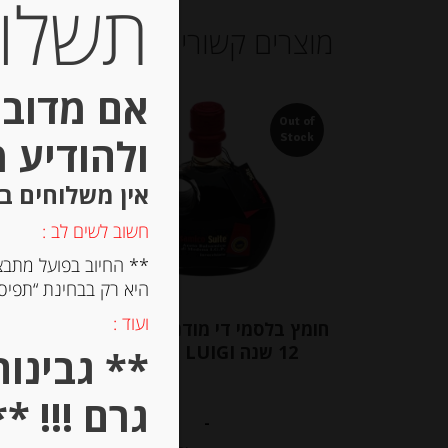
תשלום 
מוצרים קשורים
אם מדובר
Out of
ולהודיע 
Stock
אין משלוחים ב
חשוב לשים לב :
** החיוב בפועל מתבצ
היא רק בבחינת “תפיסת
ועוד :
חומץ בלסמי די מודנה 6% מיושן
בלסמי מ
12 שנה BELLEI LUIGI
גרם !!! **
-