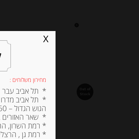
0
על אגתה
מסעדה
X
ל
מחירון משלוחים :
* תל אביב עבר הירק
Out of
Stock
* תל אביב מדרום ל
הגוש הגדול – 60 ש”ח
* שאר האזורים בתל א
* רמת השרון, הרצלי
* רמת גן , הרצליה פי