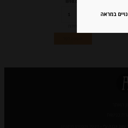
₪
98.00
נויים במראה
יחידות
הוספה לסל
ן האתר
ת נגישות
עוצב ונבנה ע”י –
דיגיטל אקספרס מרקטינג