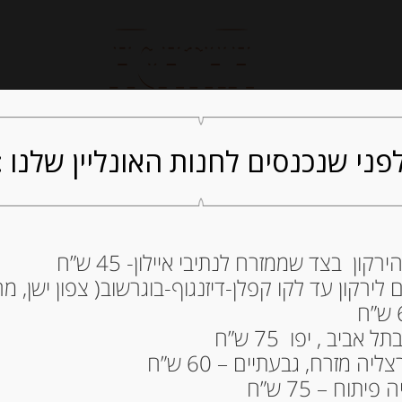
חנות אונליין
קייטרינג
ה
פני שנכנסים לחנות האונליין שלנו :
ון בצד שממזרח לנתיבי איילון- 45 ש”ח
שמן זית איטלקי 
ירקון עד לקו קפלן-דיזנגוף-בוגרשוב( צפון ישן, מרכ
100 מ”ל
38.00
₪
ביב , יפו 75 ש”ח
מחיר ל 100 מ"ל : 38.00 ש"ח
ה מזרח, גבעתיים – 60 ש”ח
תוח – 75 ש”ח
המלאי אזל