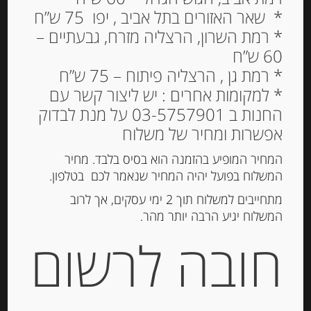
* שאר האזורים בתל אביב , יפו 75 ש”ח
* רמת השרון, הרצליה מזרח, גבעתיים –
60 ש”ח
1 ליטר שמנת מתוקה 35%
* רמת גן , הרצליה פיתוח – 75 ש”ח
שומן La Creme Payson
* למקומות אחרים : יש ליצור קשר עם
Breton
החנות ב 03-5757901 על מנת לבדוק
אפשרות ומחיר של משלוח
55.00
₪
המחיר המופיע בהזמנה הוא בסיס בלבד. מחיר
המשלוח בפועל יהיה המחיר שנאמר לכם בטלפון.
מתחייבים למשלוח תוך 2 ימי עסקים, אך לרוב
הוספה לסל
המשלוח יגיע הרבה יותר מהר.
חובה לרשום
מק"ט:
3412290032567
קטגוריה:
מוצרי חלב נוספים