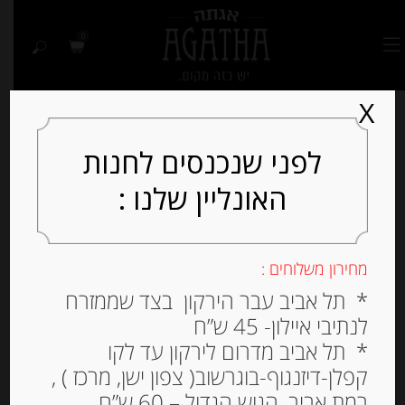
0
X
לפני שנכנסים לחנות
האונליין שלנו :
מחירון משלוחים :
* תל אביב עבר הירקון בצד שממזרח
לנתיבי איילון- 45 ש”ח
* תל אביב מדרום לירקון עד לקו
קפלן-דיזנגוף-בוגרשוב( צפון ישן, מרכז ) ,
רמת אביב, הגוש הגדול – 60 ש”ח