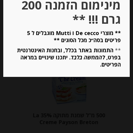
מינימום הזמנה 200
גרם !!! **
יחידות
הוספה לסל
** מוצרי De cecco ו Mutti מוגבלים ל 5
פריטים בסה״כ מכל הסוגים **
**
התמונות באתר בכלל, ובחנות האינטרנטית
בפרט,
להמחשה בלבד
. יתכנו שינויים במראה
הפריטים.
500 מ”ל שמנת מתוקה 35% La
Creme Payson Breton