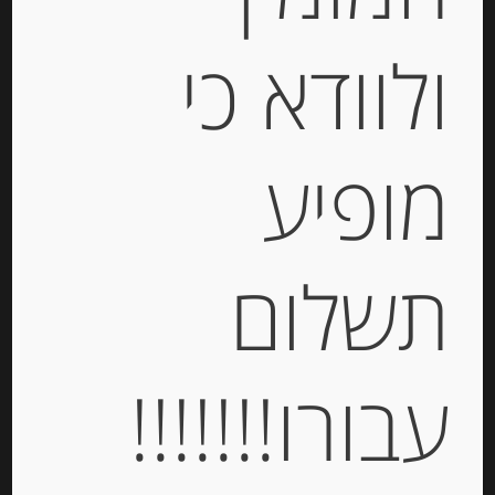
ולוודא כי
מופיע
אייראן -משקה טורקי על בסיס יוגורט,
330 מ”ל
תשלום
-
₪
10.00
עבורו!!!!!!!
יחידות
הוספה לסל