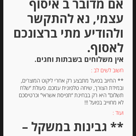
אם מדובר ב איסוף
עצמי, נא להתקשר
ולהודיע מתי ברצונכם
לאסוף.
אין משלוחים בשבתות וחגים.
חשוב לשים לב :
שמנת מתוקה איטלקית עמידה 500
** החיוב בפועל מתבצע רק אחרי ליקוט המוצרים,
מ”ל 23% שומן PANNA DA CUCINA
ובמידת הצורך, שיחה טלפונית עמכם. פעולת “שלח
OPTIMUS
תשלום” היא רק בבחינת “תפיסת אשראי” וכרטיסכם
לא מחוייב בפועל !!!
-
ועוד :
₪
29.00
מחיר ל 100 מ"ל : 5.80 ש"ח
** גבינות במשקל –
מחיר ל 100 מ"ל : 5.80 ש"ח