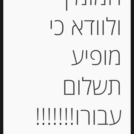
ולוודא כי
נוגט שקדים קרנצ’י מסורתי גירלאצ’ה
מופיע
שקדים 150 גרם TURRON DE
GUIRLONCHE ALMENDRA
-
תשלום
₪
56.00
מחיר ל 100 מ"ל : 37.34 ש"ח
מחיר ל 100 מ"ל : 37.34 ש"ח
עבורו!!!!!!!
יחידות
הוספה לסל