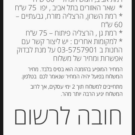
* שאר האזורים בתל אביב , יפו 75 ש”ח
* רמת השרון, הרצליה מזרח, גבעתיים –
60 ש”ח
שקדי ולנסיה 215 גרם
* רמת גן , הרצליה פיתוח – 75 ש”ח
* למקומות אחרים : יש ליצור קשר עם
39.00
₪
החנות ב 03-5757901 על מנת לבדוק
מחיר ל 100 גרם: 12.10 ש"ח
אפשרות ומחיר של משלוח
המחיר המופיע בהזמנה הוא בסיס בלבד. מחיר
המשלוח בפועל יהיה המחיר שנאמר לכם בטלפון.
הוספה לסל
מתחייבים למשלוח תוך 2 ימי עסקים, אך לרוב
המשלוח יגיע הרבה יותר מהר.
קטגוריה:
שקדים ואגוזים
חובה לרשום
תיאור