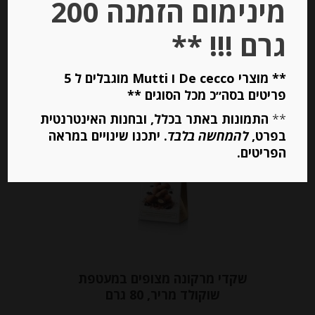
מינימום הזמנה 200
גרם !!! **
יחידות
הוספה לסל
** מוצרי De cecco ו Mutti מוגבלים ל 5
פריטים בסה״כ מכל הסוגים **
**
התמונות באתר בכלל, ובחנות האינטרנטית
בפרט,
Out of
להמחשה בלבד
. יתכנו שינויים במראה
Stock
הפריטים.
שקדי מרקונה מצופים במעטפת
שוקולד מריר, 80 גרם