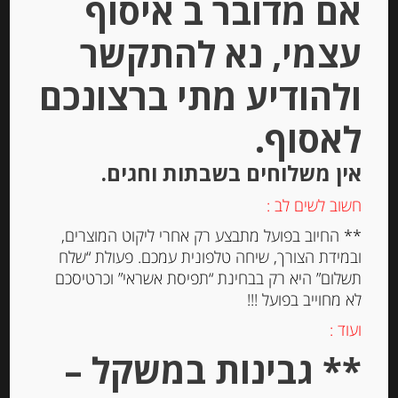
אם מדובר ב איסוף
עצמי, נא להתקשר
Out of
Stock
ולהודיע מתי ברצונכם
לאסוף.
אין משלוחים בשבתות וחגים.
חשוב לשים לב :
אגוזי לוז מצופים במעטפת פראלין 80
** החיוב בפועל מתבצע רק אחרי ליקוט המוצרים,
גרם GAUDI
ובמידת הצורך, שיחה טלפונית עמכם. פעולת “שלח
תשלום” היא רק בבחינת “תפיסת אשראי” וכרטיסכם
לא מחוייב בפועל !!!
-
ועוד :
₪
37.00
** גבינות במשקל –
מחיר ל 100 גרם: 46.25 ש"ח
מחיר ל 100 גרם: 46.25 ש"ח