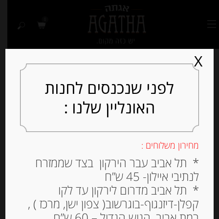
0
X
לפני שנכנסים לחנות
האונליין שלנו :
מחירון משלוחים :
* תל אביב עבר הירקון בצד שממזרח
לנתיבי איילון- 45 ש”ח
* תל אביב מדרום לירקון עד לקו
קפלן-דיזנגוף-בוגרשוב( צפון ישן, מרכז ) ,
רמת אביב, הגוש הגדול – 60 ש”ח