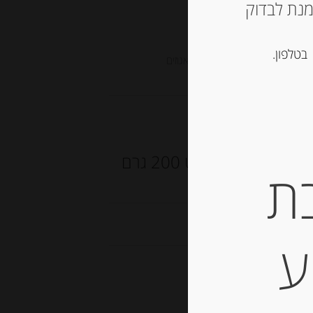
ש ליצור קשר עם החנות ב 03-5757901 על מנת לבדוק
בטלפון.
, נוגט, עוגיות ומתוקים
,
שקדים ואגוזים
שקדי מרקונה מצופים בשוקולד לבן ויוגורט 200 גרם
ת
CAT
ע