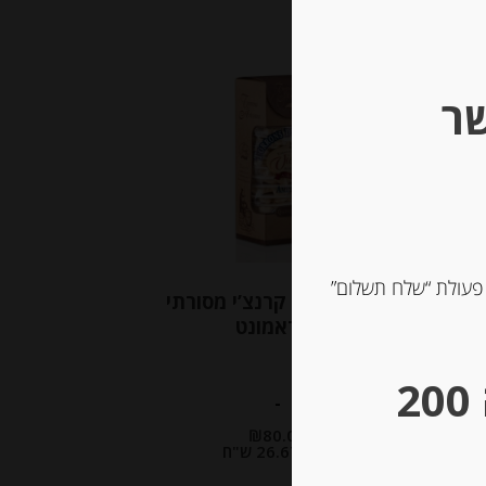
שר
 פעולת “שלח תשלום”
נוגט שקדים קרנצ’י מסורתי
אגראמונט
** גבינות במשקל – מינימום הזמנה 200
-
₪
80.00
מחיר ל 100 גרם:26.67 ש"ח