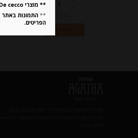
מחיר ל 100 גרם: 14.05 ש"ח
** מוצרי De cecco ו Mutti מוגבלים ל 5 פריטים בסה״כ מכל הסוגים **
**
התמונות באתר ב
יחידות
הפריטים.
הוספה לסל
מעדנייה ובית אוכל בקונספט ייחודי. מאות סוגים של גבינות,
נקניקים, שמן זית, פסטות, דגים מעושנים ודליקטסים - בייבוא איש
מרחבי העולם.‎