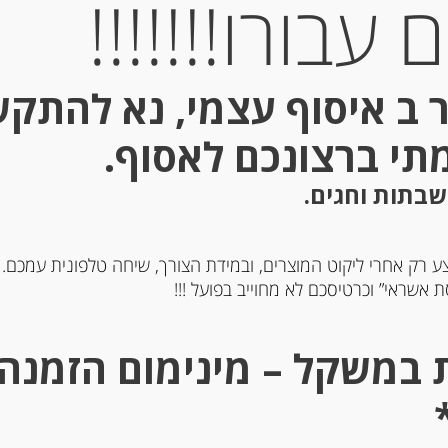
עבורו!!!!!!!
Out of
Stock
 ב איסוף עצמי, נא להתק
מתי ברצונכם לאסוף.
שבתות וחגים.
ע רק אחרי ליקוט המוצרים, ובמידת הצורך, שיחה טלפונית עמכם.
מונים שלמים קלופים
ערמונים שלמים בסירופ 420 גרם
 אשראי” וכרטיסכם לא מחוייב בפועל !!!
-
-
₪
74.00
₪
59.00
מחיר ל 100 גרם: 17.62 ש"ח