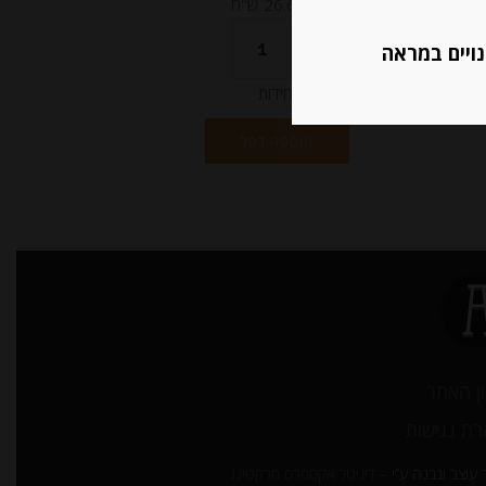
מחיר ל 100 גרם:26.67 ש"ח
נויים במראה
יחידות
הוספה לסל
ן האתר
ת נגישות
עוצב ונבנה ע”י –
דיגיטל אקספרס מרקטינג