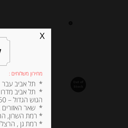
0
על אגתה
מסעדה
X
ל
מחירון משלוחים :
* תל אביב עבר הירק
Out of
Stock
* תל אביב מדרום ל
הגוש הגדול – 60 ש”ח
* שאר האזורים בתל א
* רמת השרון, הרצלי
* רמת גן , הרצליה פי