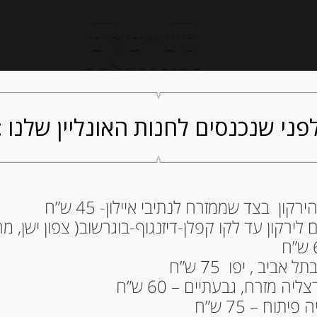
חנות אונליין
קייטרינג
ה
פני שנכנסים לחנות האונליין שלנו :
ון בצד שממזרח לנתיבי איילון- 45 ש”ח
שקדי מרקונה מצופ
ירקון עד לקו קפלן-דיזנגוף-בוגרשוב( צפון ישן, מרכ
200 גרם CATANIAS YOGULATE
86.00
₪
ביב , יפו 75 ש”ח
מחיר ל 100 גרם: 43.00 ש"ח
ה מזרח, גבעתיים – 60 ש”ח
תוח – 75 ש”ח
המלאי אזל