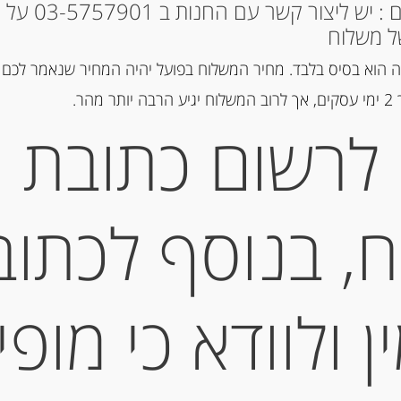
* למקומות אחרים : י
ל משלוח
מק"ט:
8437009029701
 הוא בסיס בלבד. מחיר המשלוח בפועל יהיה המחיר שנאמר לכם 
קטגוריות:
מוצרים חדשים
,
שוקולד
הר.
לרשום כתובת
תיאור
, בנוסף לכתוב
ANIAS YOGULATE
מידע נוסף
 ולוודא כי מופי