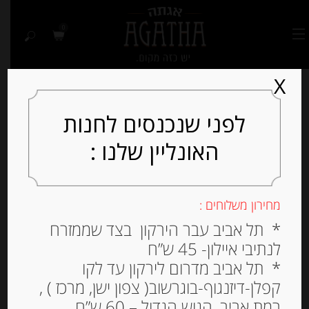
0
X
לפני שנכנסים לחנות
האונליין שלנו :
Out of
Stock
מחירון משלוחים :
* תל אביב עבר הירקון בצד שממזרח
לנתיבי איילון- 45 ש”ח
* תל אביב מדרום לירקון עד לקו
קפלן-דיזנגוף-בוגרשוב( צפון ישן, מרכז ) ,
רמת אביב, הגוש הגדול – 60 ש”ח