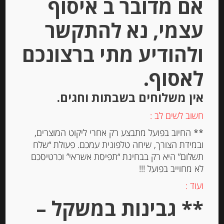
אם מדובר ב איסוף
Out of
עצמי, נא להתקשר
Stock
ולהודיע מתי ברצונכם
לאסוף.
אין משלוחים בשבתות וחגים.
חשוב לשים לב :
עוגיות עם אגוזים Spiritosini
** החיוב בפועל מתבצע רק אחרי ליקוט המוצרים,
ובמידת הצורך, שיחה טלפונית עמכם. פעולת “שלח
תשלום” היא רק בבחינת “תפיסת אשראי” וכרטיסכם
-
לא מחוייב בפועל !!!
₪
37.00
ועוד :
מחיר ל 100 גרם:14.80 ש"ח
** גבינות במשקל –
מחיר ל 100 גרם:14.80 ש"ח