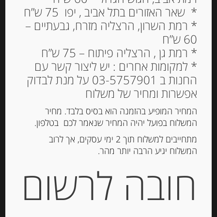
* שאר האזורים בתל אביב , יפו 75 ש”ח
* רמת השרון, הרצליה מזרח, גבעתיים –
60 ש”ח
שקדי מרקונה מצופים
* רמת גן , הרצליה פיתוח – 75 ש”ח
במעטפת יוגורט, 80 גרם
* למקומות אחרים : יש ליצור קשר עם
החנות ב 03-5757901 על מנת לבדוק
37.00
₪
אפשרות ומחיר של משלוח
מחיר ל 100 גרם: 46.25 ש"ח
המחיר המופיע בהזמנה הוא בסיס בלבד. מחיר
המלאי אזל
המשלוח בפועל יהיה המחיר שנאמר לכם בטלפון.
מתחייבים למשלוח תוך 2 ימי עסקים, אך לרוב
מק"ט:
8437009029688
המשלוח יגיע הרבה יותר מהר.
קטגוריות:
שוקולד, נוגט, עוגיות ומתוקים
,
שקדים
חובה לרשום
ואגוזים
תיאור