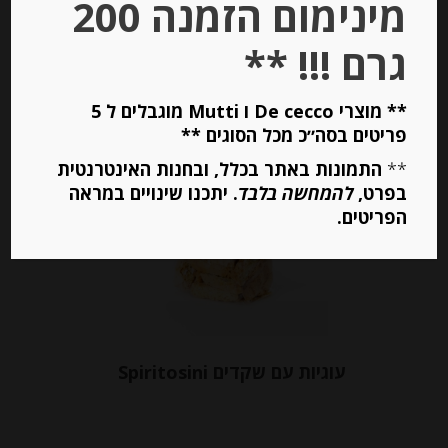
מינימום הזמנה 200
יחידות
גרם !!! **
הוספה לסל
** מוצרי De cecco ו Mutti מוגבלים ל 5
פריטים בסה״כ מכל הסוגים **
**
Out of
התמונות באתר בכלל, ובחנות האינטרנטית
Stock
בפרט,
להמחשה בלבד
. יתכנו שינויים במראה
הפריטים.
עוגיות עם שקדים Spiritosini