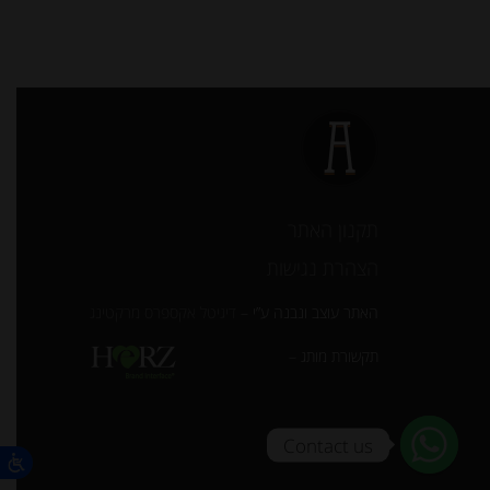
תקנון האתר
הצהרת נגישות
האתר עוצב ונבנה ע”י –
דיגיטל אקספרס מרקטינג
תקשורת מותג –
Contact us