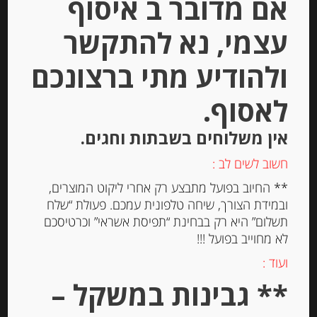
אם מדובר ב איסוף
הוספה לסל
עצמי, נא להתקשר
ולהודיע מתי ברצונכם
לאסוף.
אין משלוחים בשבתות וחגים.
חשוב לשים לב :
** החיוב בפועל מתבצע רק אחרי ליקוט המוצרים,
ובמידת הצורך, שיחה טלפונית עמכם. פעולת “שלח
תשלום” היא רק בבחינת “תפיסת אשראי” וכרטיסכם
נוגט קראנצ’י מסורתי משקדי מרקונה
לא מחוייב בפועל !!!
ועוד :
** גבינות במשקל –
-