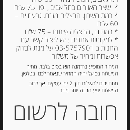
* שאר האזורים בתל אביב , יפו 75 ש”ח
* רמת השרון, הרצליה מזרח, גבעתיים –
שקדי מרקונה מקורמלים
60 ש”ח
מצופים במעטפת פרלין ,
* רמת גן , הרצליה פיתוח – 75 ש”ח
100 גרם CATANIES
* למקומות אחרים : יש ליצור קשר עם
החנות ב 03-5757901 על מנת לבדוק
41.00
₪
אפשרות ומחיר של משלוח
מחיר ל 100 גרם: 41.00 ש"ח
המחיר המופיע בהזמנה הוא בסיס בלבד. מחיר
המלאי אזל
המשלוח בפועל יהיה המחיר שנאמר לכם בטלפון.
מתחייבים למשלוח תוך 2 ימי עסקים, אך לרוב
המשלוח יגיע הרבה יותר מהר.
מק"ט:
8437000889304
חובה לרשום
קטגוריות:
מוצרים חדשים
,
שוקולד, נוגט, עוגיות
ומתוקים
,
שקדים ואגוזים