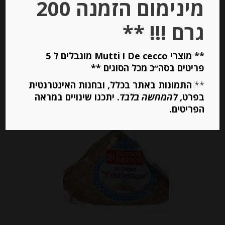
מינימום הזמנה 200
₪
55.00
מחיר ל 100 גרם: 36.67 ש"ח
גרם !!! **
מחיר ל 100 גרם: 36.67 ש"ח
** מוצרי De cecco ו Mutti מוגבלים ל 5
יחידות
פריטים בסה״כ מכל הסוגים **
**
התמונות באתר בכלל, ובחנות האינטרנטית
הוספה לסל
בפרט,
להמחשה בלבד
. יתכנו שינויים במראה
הפריטים.