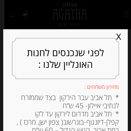
0
X
לפני שנכנסים לחנות
האונליין שלנו :
Out of
Stock
מחירון משלוחים :
* תל אביב עבר הירקון בצד שממזרח
לנתיבי איילון- 45 ש”ח
* תל אביב מדרום לירקון עד לקו
קפלן-דיזנגוף-בוגרשוב( צפון ישן, מרכז ) ,
רמת אביב, הגוש הגדול – 60 ש”ח