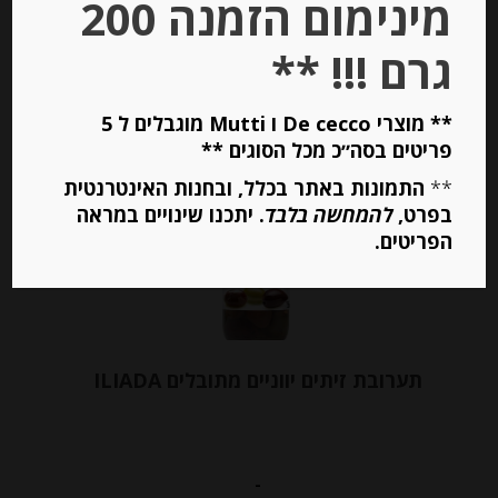
מינימום הזמנה 200
יחידות
גרם !!! **
הוספה לסל
** מוצרי De cecco ו Mutti מוגבלים ל 5
פריטים בסה״כ מכל הסוגים **
Out of
Stock
**
התמונות באתר בכלל, ובחנות האינטרנטית
בפרט,
להמחשה בלבד
. יתכנו שינויים במראה
הפריטים.
תערובת זיתים יווניים מתובלים ILIADA
-