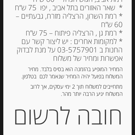
* שאר האזורים בתל אביב , יפו 75 ש”ח
* רמת השרון, הרצליה מזרח, גבעתיים –
60 ש”ח
תערובת זיתים יווניים
* רמת גן , הרצליה פיתוח – 75 ש”ח
מתובלים ILIADA – אריזת
* למקומות אחרים : יש ליצור קשר עם
ואקום
החנות ב 03-5757901 על מנת לבדוק
אפשרות ומחיר של משלוח
19.00
₪
המחיר המופיע בהזמנה הוא בסיס בלבד. מחיר
המשלוח בפועל יהיה המחיר שנאמר לכם בטלפון.
מתחייבים למשלוח תוך 2 ימי עסקים, אך לרוב
הוספה לסל
המשלוח יגיע הרבה יותר מהר.
חובה לרשום
מק"ט:
5201043114975
קטגוריה:
חמוצים ומוחמצים