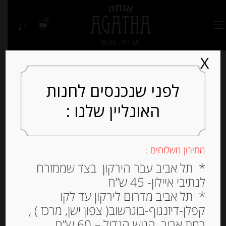
0
X
לפני שנכנסים לחנות
האונליין שלנו :
מחירון משלוחים :
* תל אביב עבר הירקון בצד שממזרח
לנתיבי איילון- 45 ש”ח
* תל אביב מדרום לירקון עד לקו
קפלן-דיזנגוף-בוגרשוב( צפון ישן, מרכז ) ,
רמת אביב, הגוש הגדול – 60 ש”ח